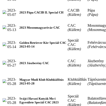
2023-
CACIB
Pápa
2023 Pápa CACIB II. Special CH
05-07
(Küllem)
(Pápa)
2023-
CAC
Mosonmagy
2023 Mosonmagyaróvár CAC
05-13
(Küllem)
(Mosonmagy
Speciál
2023-
Fehérvárcsu
Golden Retriever Kör Speciál CAC
CAC
05-14
(Fehérvárcs
2023-05-14
(Küllem)
2023-
CAC
Jászberény
2023 Jászberény CAC
05-27
(Küllem)
(Jászberény
2023-
Klubkiállítás
Tápiószentm
Magyar Mudi Klub Klubkiállítás
05-28
(Küllem)
(Tápiószent
2023-05-28
Speciál
2023-
Balatonfüre
Svájci Havasi Kutyák Mo-i
CAC
05-28
(Balatonfür
Egyesülete Speciál CAC 2023
(Küllem)