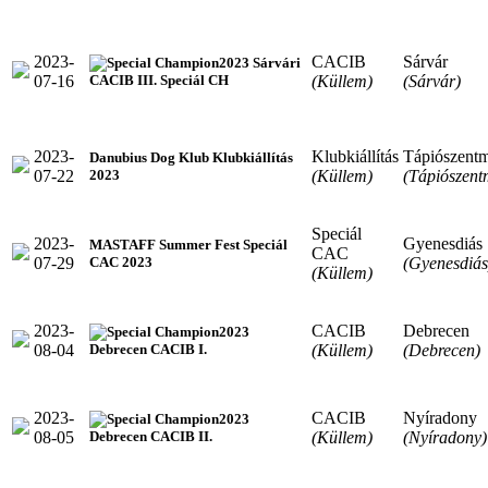
2023-
CACIB
Sárvár
2023 Sárvári
07-16
(Küllem)
(Sárvár)
CACIB III. Speciál CH
2023-
Klubkiállítás
Tápiószentm
Danubius Dog Klub Klubkiállítás
07-22
(Küllem)
(Tápiószent
2023
Speciál
2023-
Gyenesdiás
MASTAFF Summer Fest Speciál
CAC
07-29
(Gyenesdiás
CAC 2023
(Küllem)
2023-
CACIB
Debrecen
2023
08-04
(Küllem)
(Debrecen)
Debrecen CACIB I.
2023-
CACIB
Nyíradony
2023
08-05
(Küllem)
(Nyíradony)
Debrecen CACIB II.