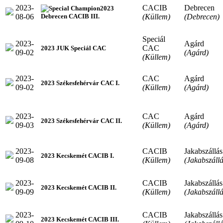
2023-
CACIB
Debrecen
2023
08-06
(Küllem)
(Debrecen)
Debrecen CACIB III.
Speciál
2023-
Agárd
CAC
2023 JUK Speciál CAC
09-02
(Agárd)
(Küllem)
2023-
CAC
Agárd
2023 Székesfehérvár CAC I.
09-02
(Küllem)
(Agárd)
2023-
CAC
Agárd
2023 Székesfehérvár CAC II.
09-03
(Küllem)
(Agárd)
2023-
CACIB
Jakabszállás
2023 Kecskemét CACIB I.
09-08
(Küllem)
(Jakabszállá
2023-
CACIB
Jakabszállás
2023 Kecskemét CACIB II.
09-09
(Küllem)
(Jakabszállá
2023-
CACIB
Jakabszállás
2023 Kecskemét CACIB III.