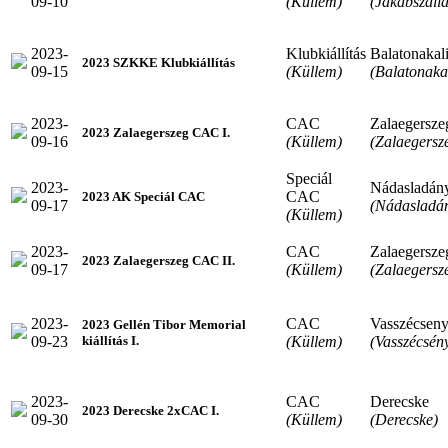
09-10
(Küllem)
(Jakabszállá
2023-
Klubkiállítás
Balatonakal
2023 SZKKE Klubkiállítás
09-15
(Küllem)
(Balatonakal
2023-
CAC
Zalaegersze
2023 Zalaegerszeg CAC I.
09-16
(Küllem)
(Zalaegersz
Speciál
2023-
Nádasladán
CAC
2023 AK Speciál CAC
09-17
(Nádasladá
(Küllem)
2023-
CAC
Zalaegersze
2023 Zalaegerszeg CAC II.
09-17
(Küllem)
(Zalaegersz
2023-
CAC
Vasszécsen
2023 Gellén Tibor Memorial
09-23
(Küllem)
(Vasszécsén
kiállítás I.
2023-
CAC
Derecske
2023 Derecske 2xCAC I.
09-30
(Küllem)
(Derecske)