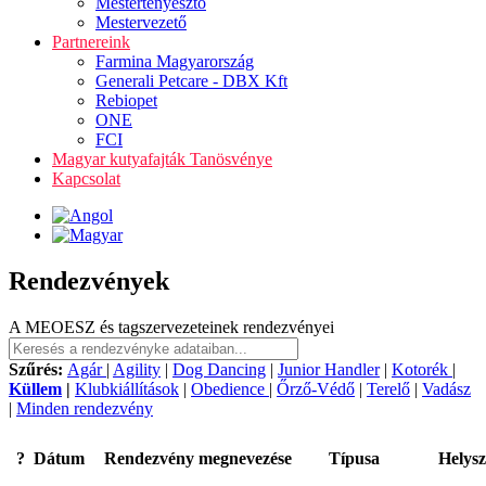
Mestertenyésztő
Mestervezető
Partnereink
Farmina Magyarország
Generali Petcare - DBX Kft
Rebiopet
ONE
FCI
Magyar kutyafajták Tanösvénye
Kapcsolat
Rendezvények
A MEOESZ és tagszervezeteinek rendezvényei
Szűrés:
Agár
|
Agility
|
Dog Dancing
|
Junior Handler
|
Kotorék
|
Küllem
|
Klubkiállítások
|
Obedience
|
Őrző-Védő
|
Terelő
|
Vadász
|
Minden rendezvény
?
Dátum
Rendezvény megnevezése
Típusa
Helysz