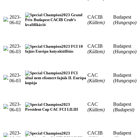
2023 Grand
2023-
CACIB
Budapest
Prix Budapest CACIB Cruft’s
06-02
(Küllem)
(Hungexpo)
kvalifikáció
2023-
CACIB
Budapest
2023 FCI 10
06-03
(Küllem)
(Hungexpo)
fajtás Európa kutyakiállítás
2023 FCI
2023-
CAC
Budapest
által nem elismert fajták II. Európa
06-03
(Küllem)
(Hungexpo)
kupája
2023-
CAC
Budapest
2023
06-03
(Küllem)
(Budapest)
President Cup CAC FCI I.II.III
2023-
CACIB
Budapest
2023