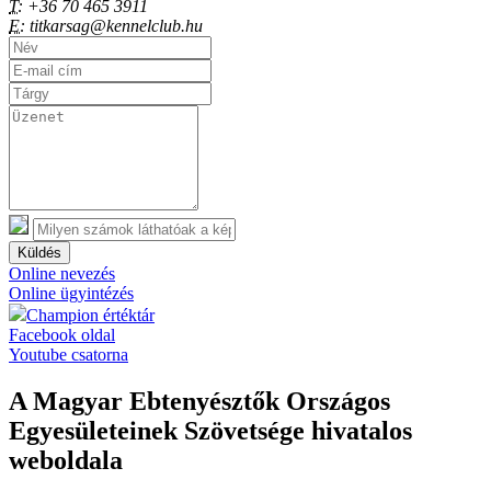
T:
+36 70 465 3911
E:
titkarsag@kennelclub.hu
Küldés
Online nevezés
Online ügyintézés
Champion értéktár
Facebook oldal
Youtube csatorna
A Magyar Ebtenyésztők Országos
Egyesületeinek Szövetsége hivatalos
weboldala