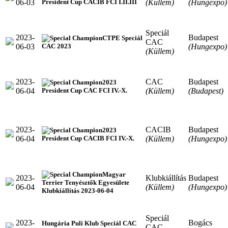
06-03
(Küllem)
(Hungexpo)
President Cup CACIB FCI I.II.III
Speciál
2023-
Budapest
CTPE Speciál
CAC
06-03
(Hungexpo)
CAC 2023
(Küllem)
2023-
CAC
Budapest
2023
06-04
(Küllem)
(Budapest)
President Cup CAC FCI IV.-X.
2023-
CACIB
Budapest
2023
06-04
(Küllem)
(Hungexpo)
President Cup CACIB FCI IV.-X.
Magyar
2023-
Klubkiállítás
Budapest
Terrier Tenyésztők Egyesülete
06-04
(Küllem)
(Hungexpo)
Klubkiállítás 2023-06-04
Speciál
2023-
Bogács
Hungária Puli Klub Speciál CAC
CAC