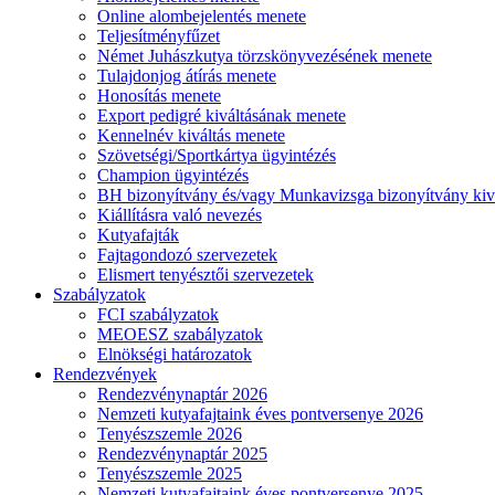
Online alombejelentés menete
Teljesítményfűzet
Német Juhászkutya törzskönyvezésének menete
Tulajdonjog átírás menete
Honosítás menete
Export pedigré kiváltásának menete
Kennelnév kiváltás menete
Szövetségi/Sportkártya ügyintézés
Champion ügyintézés
BH bizonyítvány és/vagy Munkavizsga bizonyítvány kiv
Kiállításra való nevezés
Kutyafajták
Fajtagondozó szervezetek
Elismert tenyésztői szervezetek
Szabályzatok
FCI szabályzatok
MEOESZ szabályzatok
Elnökségi határozatok
Rendezvények
Rendezvénynaptár 2026
Nemzeti kutyafajtaink éves pontversenye 2026
Tenyészszemle 2026
Rendezvénynaptár 2025
Tenyészszemle 2025
Nemzeti kutyafajtaink éves pontversenye 2025