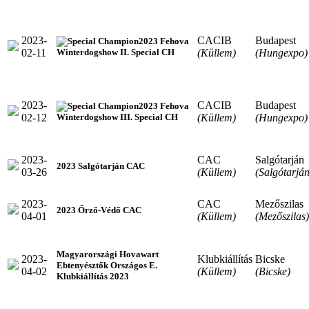
2023-
CACIB
Budapest
2023 Fehova
02-11
(Küllem)
(Hungexpo)
Winterdogshow II. Special CH
2023-
CACIB
Budapest
2023 Fehova
02-12
(Küllem)
(Hungexpo)
Winterdogshow III. Special CH
2023-
CAC
Salgótarján
2023 Salgótarján CAC
03-26
(Küllem)
(Salgótarján
2023-
CAC
Mezőszilas
2023 Őrző-Védő CAC
04-01
(Küllem)
(Mezőszilas)
Magyarországi Hovawart
2023-
Klubkiállítás
Bicske
Ebtenyésztők Országos E.
04-02
(Küllem)
(Bicske)
Klubkiállítás 2023