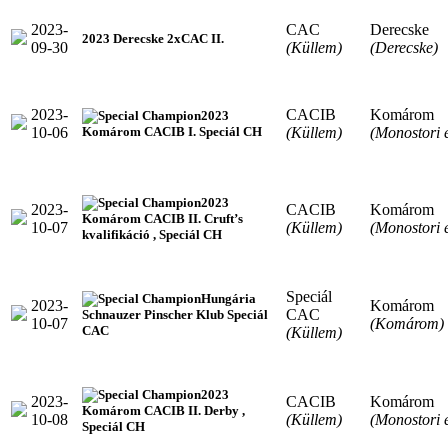
2023-
CAC
Derecske
2023 Derecske 2xCAC II.
09-30
(Küllem)
(Derecske)
2023-
CACIB
Komárom
2023
10-06
(Küllem)
(Monostori 
Komárom CACIB I. Speciál CH
2023
2023-
CACIB
Komárom
Komárom CACIB II. Cruft’s
10-07
(Küllem)
(Monostori 
kvalifikáció , Speciál CH
Speciál
Hungária
2023-
Komárom
CAC
Schnauzer Pinscher Klub Speciál
10-07
(Komárom)
CAC
(Küllem)
2023
2023-
CACIB
Komárom
Komárom CACIB II. Derby ,
10-08
(Küllem)
(Monostori 
Speciál CH