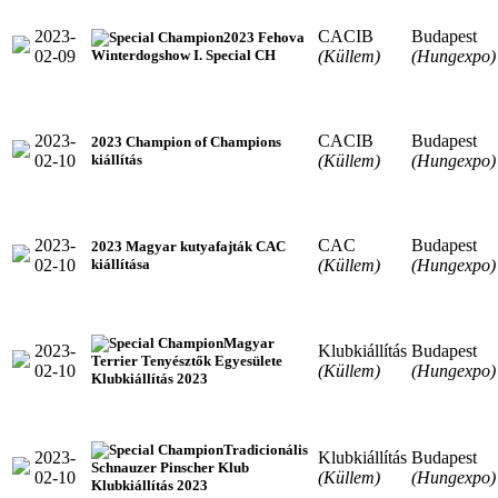
2023-
CACIB
Budapest
2023 Fehova
02-09
(Küllem)
(Hungexpo)
Winterdogshow I. Special CH
2023-
CACIB
Budapest
2023 Champion of Champions
02-10
(Küllem)
(Hungexpo)
kiállítás
2023-
CAC
Budapest
2023 Magyar kutyafajták CAC
02-10
(Küllem)
(Hungexpo)
kiállítása
Magyar
2023-
Klubkiállítás
Budapest
Terrier Tenyésztők Egyesülete
02-10
(Küllem)
(Hungexpo)
Klubkiállítás 2023
Tradicionális
2023-
Klubkiállítás
Budapest
Schnauzer Pinscher Klub
02-10
(Küllem)
(Hungexpo)
Klubkiállítás 2023