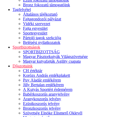
Ezüst fokozatú támogatóink
Bronz fokozatú támogatóink
Tagfelvétel
Általános tájékoztató
Fajtagondozói pályázat
Vidéki szervezet
Fajta egyesület
Sportegyesület
Pártoló tagok szekciója
Belépési nyilatkozatok
Sportbizottságok
SPORTBIZOTTSÁG
Magyar Pásztorkutyák Világszövetsége
Magyar kutyafajták Agility csapata
Díjazottaink
CH értéktár
Korózs András emlékplakett
Puy Aladár emlékérem
Jilly Bertalan emlékérem
A Kutyás Sportért érdemérem
Babérkoszorús aranyjelvény
Aranykoszorús jelvény
Ezüstkoszorús jelvény
Bronzkoszorús jelvény
Szövetség Elnöke Elismerő Oklevél