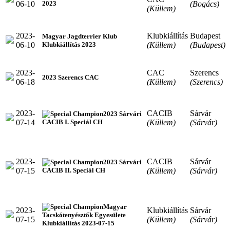
06-10
(Bogács)
2023
(Küllem)
2023-
Klubkiállítás
Budapest
Magyar Jagdterrier Klub
06-10
(Küllem)
(Budapest)
Klubkiállítás 2023
2023-
CAC
Szerencs
2023 Szerencs CAC
06-18
(Küllem)
(Szerencs)
2023-
CACIB
Sárvár
2023 Sárvári
07-14
(Küllem)
(Sárvár)
CACIB I. Speciál CH
2023-
CACIB
Sárvár
2023 Sárvári
07-15
(Küllem)
(Sárvár)
CACIB II. Speciál CH
Magyar
2023-
Klubkiállítás
Sárvár
Tacskótenyésztők Egyesülete
07-15
(Küllem)
(Sárvár)
Klubkiállítás 2023-07-15