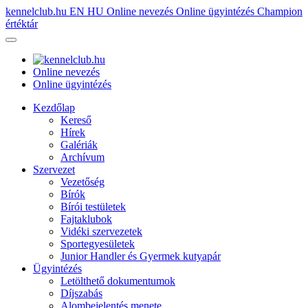
kennelclub.hu
EN
HU
Online nevezés
Online ügyintézés
Champion
értéktár
Online nevezés
Online ügyintézés
Kezdőlap
Kereső
Hírek
Galériák
Archívum
Szervezet
Vezetőség
Bírók
Bírói testületek
Fajtaklubok
Vidéki szervezetek
Sportegyesületek
Junior Handler és Gyermek kutyapár
Ügyintézés
Letölthető dokumentumok
Díjszabás
Alombejelentés menete