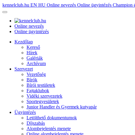
kennelclub.hu
EN
HU
Online nevezés
Online ügyintézés
Champion é
Online nevezés
Online ügyintézés
Kezdőlap
Kereső
Hírek
Galériák
Archívum
Szervezet
Vezetőség
Bírók
Bírói testületek
Fajtaklubok
Vidéki szervezetek
Sportegyesületek
Junior Handler és Gyermek kutyapár
Ügyintézés
Letölthető dokumentumok
Díjszabás
Alombejelentés menete
Online alombejelentés menete