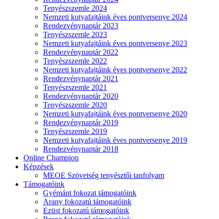
Tenyészszemle 2024
Nemzeti kutyafajtáink éves pontversenye 2024
Rendezvénynaptár 2023
Tenyészszemle 2023
Nemzeti kutyafajtáink éves pontversenye 2023
Rendezvénynaptár 2022
Tenyészszemle 2022
Nemzeti kutyafajtáink éves pontversenye 2022
Rendezvénynaptár 2021
Tenyészszemle 2021
Rendezvénynaptár 2020
Tenyészszemle 2020
Nemzeti kutyafajtáink éves pontversenye 2020
Rendezvénynaptár 2019
Tenyészszemle 2019
Nemzeti kutyafajtáink éves pontversenye 2019
Rendezvénynaptár 2018
Online Champion
Képzések
MEOE Szövetség tenyésztői tanfolyam
Támogatóink
Gyémánt fokozat támogatóink
Arany fokozatú támogatóink
Ezüst fokozatú támogatóink