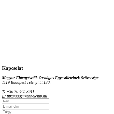
Kapcsolat
Magyar Ebtenyésztők Országos Egyesületeinek Szövetsége
1119 Budapest Tétényi út 130.
T:
+36 70 465 3911
E:
titkarsag@kennelclub.hu