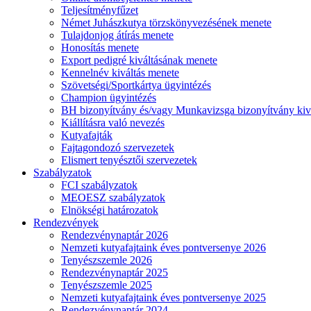
Teljesítményfűzet
Német Juhászkutya törzskönyvezésének menete
Tulajdonjog átírás menete
Honosítás menete
Export pedigré kiváltásának menete
Kennelnév kiváltás menete
Szövetségi/Sportkártya ügyintézés
Champion ügyintézés
BH bizonyítvány és/vagy Munkavizsga bizonyítvány kiv
Kiállításra való nevezés
Kutyafajták
Fajtagondozó szervezetek
Elismert tenyésztői szervezetek
Szabályzatok
FCI szabályzatok
MEOESZ szabályzatok
Elnökségi határozatok
Rendezvények
Rendezvénynaptár 2026
Nemzeti kutyafajtaink éves pontversenye 2026
Tenyészszemle 2026
Rendezvénynaptár 2025
Tenyészszemle 2025
Nemzeti kutyafajtaink éves pontversenye 2025
Rendezvénynaptár 2024