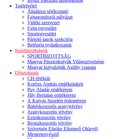
Bronz fokozatú támogatóink
Tagfelvétel
Általános tájékoztató
Fajtagondozói pályázat
Vidéki szervezet
Fajta egyesület
Sportegyesület
Pártoló tagok szekciója
Belépési nyilatkozatok
Sportbizottságok
SPORTBIZOTTSÁG
Magyar Pásztorkutyák Világszövetsége
Magyar kutyafajták Agility csapata
Díjazottaink
CH értéktár
Korózs András emlékplakett
Puy Aladár emlékérem
Jilly Bertalan emlékérem
A Kutyás Sportért érdemérem
Babérkoszorús aranyjelvény
Aranykoszorús jelvény
Ezüstkoszorús jelvény
Bronzkoszorús jelvény
Szövetség Elnöke Elismerő Oklevél
Mestertenyésztő