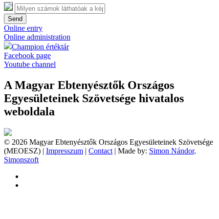
Send
Online entry
Online administration
Champion értéktár
Facebook page
Youtube channel
A Magyar Ebtenyésztők Országos
Egyesületeinek Szövetsége hivatalos
weboldala
© 2026 Magyar Ebtenyésztők Országos Egyesületeinek Szövetsége
(MEOESZ) |
Impresszum
|
Contact
| Made by:
Simon Nándor,
Simonszoft