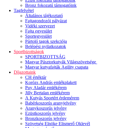
Ezüst fokozatú támogatóink
Bronz fokozatú támogatóink
Tagfelvétel
Általános tájékoztató
Fajtagondozói pályázat
Vidéki szervezet
Fajta egyesület
Sportegyesület
Pártoló tagok szekciója
Belépési nyilatkozatok
Sportbizottságok
SPORTBIZOTTSÁG
Magyar Pásztorkutyák Világszövetsége
Magyar kutyafajták Agility csapata
Díjazottaink
CH értéktár
Korózs András emlékplakett
Puy Aladár emlékérem
Jilly Bertalan emlékérem
A Kutyás Sportért érdemérem
Babérkoszorús aranyjelvény
Aranykoszorús jelvény
Ezüstkoszorús jelvény
Bronzkoszorús jelvény
Szövetség Elnöke Elismerő Oklevél