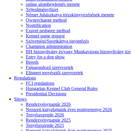
online alombejelentés menete
Teljesítményfüzet
Német Juhászkutya törzskönyvezésének menete
Ownerchange method
Nostrification
Export pedigree method
Kennel name request
Szövetségi/Sportkártya ügyintézés
Champion administration
BH bizonyítvány és/vagy Munkavizsga bizonyítvány kiv
Entry for a dog show
Breeds
Fajtagondozó szervezetek
Elismert tenyésztői szervezetek
Regulations
FCI regulations
Hungarian Kennel Club General Rules
Presidential Decisions
Shows
Rendezvénynaptár 2026
Nemzeti kutyafajtaink éves pontversenye 2026
Tenyészszemle 2026
Rendezvénynaptár 2025
Tenyészszemle 2025
Nemzeti kutyafajtaink éves pontversenye 2025