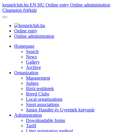
kennelclub.hu
EN
HU
Online entry
Online administration
Champion értéktár
Online entry
Online administration
Homepage
Search
News
Gallery
Archive
Organization
Management
Judges
Bírói testületek
Breed Clubs
Local organizations
Sport associations
Junior Handler és Gyermek kutyapár
Administration
Downloadable forms
Tariff
Litter registration method