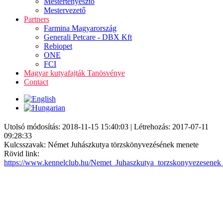
Mestertenyésztő
Mestervezető
Partners
Farmina Magyarország
Generali Petcare - DBX Kft
Rebiopet
ONE
FCI
Magyar kutyafajták Tanösvénye
Contact
Utolsó módosítás: 2018-11-15 15:40:03 | Létrehozás: 2017-07-11
09:28:33
Kulcsszavak: Német Juhászkutya törzskönyvezésének menete
Rövid link:
https://www.kennelclub.hu/Nemet_Juhaszkutya_torzskonyvezesenek