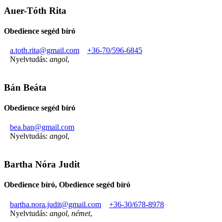
Auer-Tóth Rita
Obedience segéd bíró
a.toth.rita@gmail.com
+36-70/596-6845
Nyelvtudás:
angol
,
Bán Beáta
Obedience segéd bíró
bea.ban@gmail.com
Nyelvtudás:
angol
,
Bartha Nóra Judit
Obedience bíró, Obedience segéd bíró
bartha.nora.judit@gmail.com
+36-30/678-8978
Nyelvtudás:
angol
,
német
,