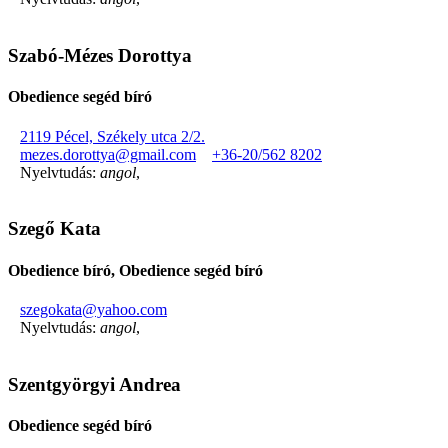
Szabó-Mézes Dorottya
Obedience segéd bíró
2119 Pécel, Székely utca 2/2.
mezes.dorottya@gmail.com
+36-20/562 8202
Nyelvtudás:
angol
,
Szegő Kata
Obedience bíró, Obedience segéd bíró
szegokata@yahoo.com
Nyelvtudás:
angol
,
Szentgyörgyi Andrea
Obedience segéd bíró