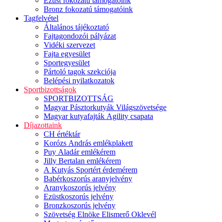
Ezüst fokozatú támogatóink
Bronz fokozatú támogatóink
Tagfelvétel
Általános tájékoztató
Fajtagondozói pályázat
Vidéki szervezet
Fajta egyesület
Sportegyesület
Pártoló tagok szekciója
Belépési nyilatkozatok
Sportbizottságok
SPORTBIZOTTSÁG
Magyar Pásztorkutyák Világszövetsége
Magyar kutyafajták Agility csapata
Díjazottaink
CH értéktár
Korózs András emlékplakett
Puy Aladár emlékérem
Jilly Bertalan emlékérem
A Kutyás Sportért érdemérem
Babérkoszorús aranyjelvény
Aranykoszorús jelvény
Ezüstkoszorús jelvény
Bronzkoszorús jelvény
Szövetség Elnöke Elismerő Oklevél