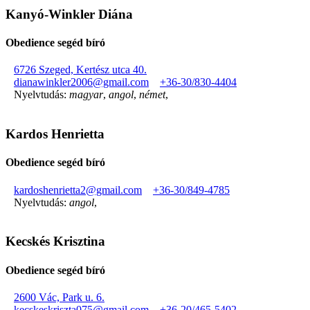
Kanyó-Winkler Diána
Obedience segéd bíró
6726 Szeged, Kertész utca 40.
dianawinkler2006@gmail.com
+36-30/830-4404
Nyelvtudás:
magyar
,
angol
,
német
,
Kardos Henrietta
Obedience segéd bíró
kardoshenrietta2@gmail.com
+36-30/849-4785
Nyelvtudás:
angol
,
Kecskés Krisztina
Obedience segéd bíró
2600 Vác, Park u. 6.
kecskeskriszta075@gmail.com
+36-20/465-5402