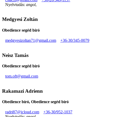
Nyelvtudás:
angol
,
Medgyesi Zoltán
Obedience segéd bíró
medgyesizoltan71@gmail.com
+36-30/345-0079
Neisz Tamás
Obedience segéd bíró
tom.oft@gmail.com
Rakamazi Adrienn
Obedience bíró, Obedience segéd bíró
radri87@icloud.com
+36-30/952-1037
Nyelvtudás:
angol
,