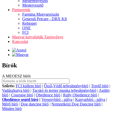
Mestertenyésztő
Mestervezető
Partnereink
Farmina Magyarország
Generali Petcare - DBX Kft
Rebiopet
ONE
FCI
Magyar kutyafajták Tanösvénye
Kapcsolat
Bírók
A MEOESZ bírói
Szűrés:
FCI küllem bíró
|
Őrző-Védő teljesítménybíró
|
Terelő bíró
|
Vadászkutya bíró
|
Tacskó és terrier munka teljesítménybíró
|
Agility
bíró
|
Coursing bíró
|
Obedience bíró
|
Rally Obedience bíró
|
Obedience segéd bíró
|
Versenybíró - pálya
|
Kanyarbíró - pálya
|
Mérő bíró
|
Dog dancing bíró
|
Nemzetközi Dog Dancing bíró
|
Minden bíró