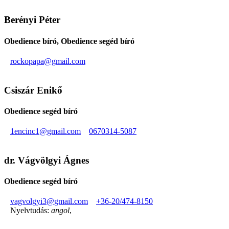
Berényi Péter
Obedience bíró, Obedience segéd bíró
rockopapa@gmail.com
Csiszár Enikő
Obedience segéd bíró
1encinc1@gmail.com
0670314-5087
dr. Vágvölgyi Ágnes
Obedience segéd bíró
vagvolgyi3@gmail.com
+36-20/474-8150
Nyelvtudás:
angol
,