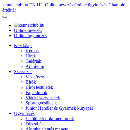
kennelclub.hu
EN
HU
Online nevezés
Online ügyintézés
Champion
értéktár
Online nevezés
Online ügyintézés
Kezdőlap
Kereső
Hírek
Galériák
Archívum
Szervezet
Vezetőség
Bírók
Bírói testületek
Fajtaklubok
Vidéki szervezetek
Sportegyesületek
Junior Handler és Gyermek kutyapár
Ügyintézés
Letölthető dokumentumok
Díjszabás
Alombejelentés menete