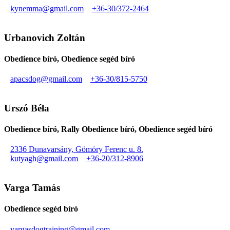
kynemma@gmail.com
+36-30/372-2464
Urbanovich Zoltán
Obedience bíró, Obedience segéd bíró
apacsdog@gmail.com
+36-30/815-5750
Urszó Béla
Obedience bíró, Rally Obedience bíró, Obedience segéd bíró
2336 Dunavarsány, Gömöry Ferenc u. 8.
kutyagh@gmail.com
+36-20/312-8906
Varga Tamás
Obedience segéd bíró
vargasdogtraining@gmail.com