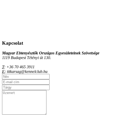
Kapcsolat
Magyar Ebtenyésztők Országos Egyesületeinek Szövetsége
1119 Budapest Tétényi út 130.
T:
+36 70 465 3911
E:
titkarsag@kennelclub.hu