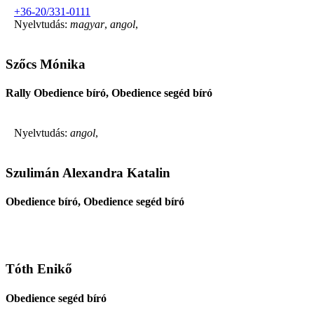
+36-20/331-0111
Nyelvtudás:
magyar
,
angol
,
Szőcs Mónika
Rally Obedience bíró, Obedience segéd bíró
Nyelvtudás:
angol
,
Szulimán Alexandra Katalin
Obedience bíró, Obedience segéd bíró
Tóth Enikő
Obedience segéd bíró