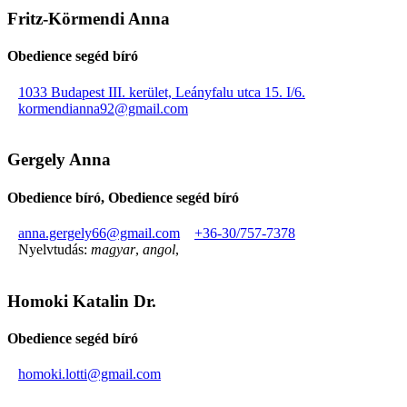
Fritz-Körmendi Anna
Obedience segéd bíró
1033 Budapest III. kerület, Leányfalu utca 15. I/6.
kormendianna92@gmail.com
Gergely Anna
Obedience bíró, Obedience segéd bíró
anna.gergely66@gmail.com
+36-30/757-7378
Nyelvtudás:
magyar
,
angol
,
Homoki Katalin Dr.
Obedience segéd bíró
homoki.lotti@gmail.com