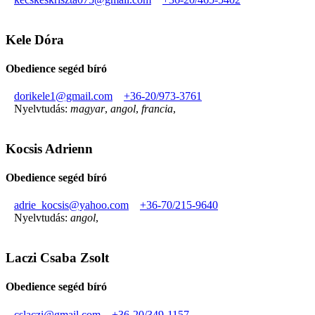
Kele Dóra
Obedience segéd bíró
dorikele1@gmail.com
+36-20/973-3761
Nyelvtudás:
magyar
,
angol
,
francia
,
Kocsis Adrienn
Obedience segéd bíró
adrie_kocsis@yahoo.com
+36-70/215-9640
Nyelvtudás:
angol
,
Laczi Csaba Zsolt
Obedience segéd bíró
cslaczi@gmail.com
+36-20/349-1157