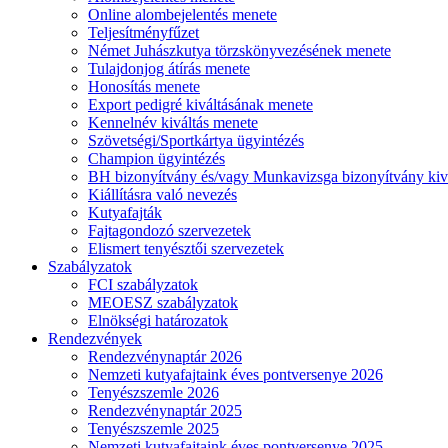
Online alombejelentés menete
Teljesítményfűzet
Német Juhászkutya törzskönyvezésének menete
Tulajdonjog átírás menete
Honosítás menete
Export pedigré kiváltásának menete
Kennelnév kiváltás menete
Szövetségi/Sportkártya ügyintézés
Champion ügyintézés
BH bizonyítvány és/vagy Munkavizsga bizonyítvány kiv
Kiállításra való nevezés
Kutyafajták
Fajtagondozó szervezetek
Elismert tenyésztői szervezetek
Szabályzatok
FCI szabályzatok
MEOESZ szabályzatok
Elnökségi határozatok
Rendezvények
Rendezvénynaptár 2026
Nemzeti kutyafajtaink éves pontversenye 2026
Tenyészszemle 2026
Rendezvénynaptár 2025
Tenyészszemle 2025
Nemzeti kutyafajtaink éves pontversenye 2025