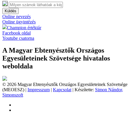
Küldés
Online nevezés
Online ügyintézés
Champion értéktár
Facebook oldal
Youtube csatorna
A Magyar Ebtenyésztők Országos
Egyesületeinek Szövetsége hivatalos
weboldala
© 2026 Magyar Ebtenyésztők Országos Egyesületeinek Szövetsége
(MEOESZ) |
Impresszum
|
Kapcsolat
| Készítette:
Simon Nándor,
Simonszoft