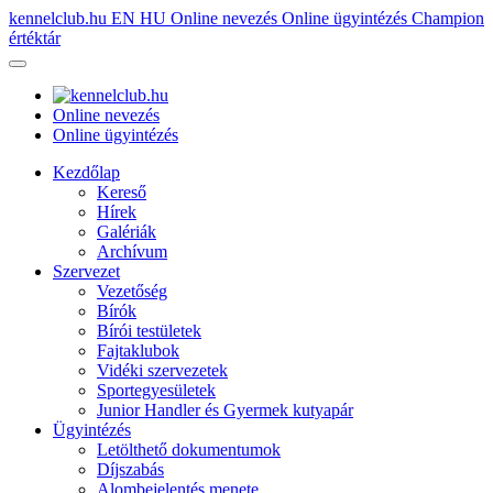
kennelclub.hu
EN
HU
Online nevezés
Online ügyintézés
Champion
értéktár
Online nevezés
Online ügyintézés
Kezdőlap
Kereső
Hírek
Galériák
Archívum
Szervezet
Vezetőség
Bírók
Bírói testületek
Fajtaklubok
Vidéki szervezetek
Sportegyesületek
Junior Handler és Gyermek kutyapár
Ügyintézés
Letölthető dokumentumok
Díjszabás
Alombejelentés menete