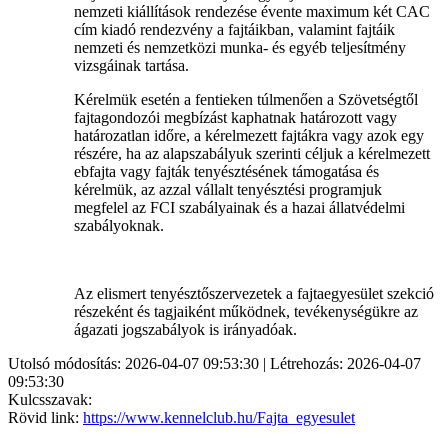
nemzeti kiállítások rendezése évente maximum két CAC
cím kiadó rendezvény a fajtáikban, valamint fajtáik
nemzeti és nemzetközi munka- és egyéb teljesítmény
vizsgáinak tartása.
Kérelmük esetén a fentieken túlmenően a Szövetségtől
fajtagondozói megbízást kaphatnak határozott vagy
határozatlan időre, a kérelmezett fajtákra vagy azok egy
részére, ha az alapszabályuk szerinti céljuk a kérelmezett
ebfajta vagy fajták tenyésztésének támogatása és
kérelmük, az azzal vállalt tenyésztési programjuk
megfelel az FCI szabályainak és a hazai állatvédelmi
szabályoknak.
Az elismert tenyésztőszervezetek a fajtaegyesület szekció
részeként és tagjaiként működnek, tevékenységükre az
ágazati jogszabályok is irányadóak.
Utolsó módosítás: 2026-04-07 09:53:30 | Létrehozás: 2026-04-07
09:53:30
Kulcsszavak:
Rövid link:
https://www.kennelclub.hu/Fajta_egyesulet