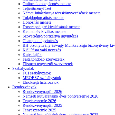
Online alombejelentés menete
Teljesítményfűzet
Német Juhászkutya törzskönyvezésének menete
Tulajdonjog átírás menete
Honosítás menete
Export pedigré kiváltásának menete
Kennelnév kiváltás menete
Szövetségi/Sportkártya ügyintézés
Champion ügyintézés
BH bizonyítvány és/vagy Munkavizsga bizonyítvány kiv
Kiállításra való nevezés
Kutyafajták
Fajtagondozó szervezetek
Elismert tenyésztői szervezetek
Szabályzatok
FCI szabályzatok
MEOESZ szabályzatok
Elnökségi határozatok
Rendezvények
Rendezvénynaptár 2026
Nemzeti kutyafajtaink éves pontversenye 2026
Tenyészszemle 2026
Rendezvénynaptár 2025
Tenyészszemle 2025
Nemzeti kutyafajtaink éves pontversenye 2025