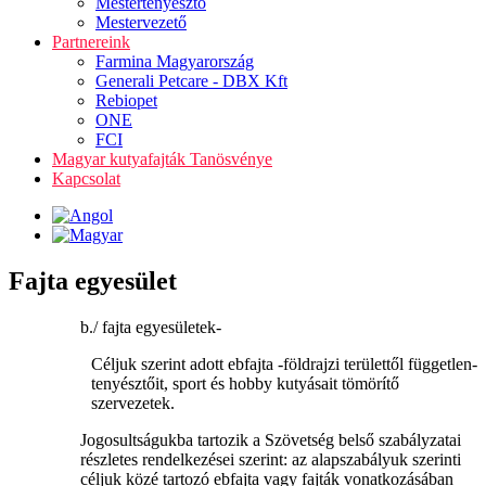
Mestertenyésztő
Mestervezető
Partnereink
Farmina Magyarország
Generali Petcare - DBX Kft
Rebiopet
ONE
FCI
Magyar kutyafajták Tanösvénye
Kapcsolat
Fajta egyesület
b./ fajta egyesületek-
Céljuk szerint adott ebfajta -földrajzi területtől független-
tenyésztőit, sport és hobby kutyásait tömörítő
szervezetek.
Jogosultságukba tartozik a Szövetség belső szabályzatai
részletes rendelkezései szerint: az alapszabályuk szerinti
céljuk közé tartozó ebfajta vagy fajták vonatkozásában