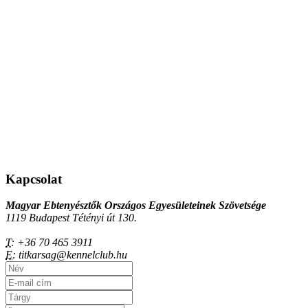
Kapcsolat
Magyar Ebtenyésztők Országos Egyesületeinek Szövetsége
1119 Budapest Tétényi út 130.
T:
+36 70 465 3911
E:
titkarsag@kennelclub.hu