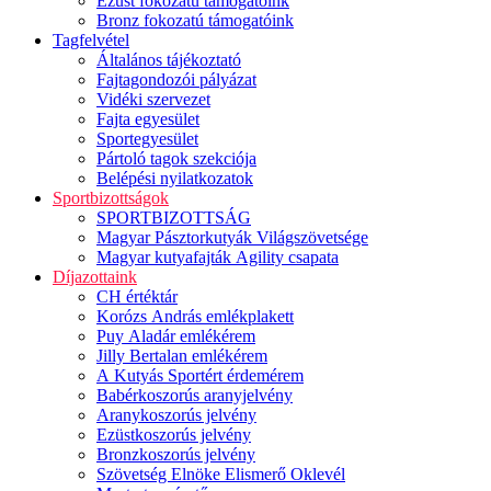
Ezüst fokozatú támogatóink
Bronz fokozatú támogatóink
Tagfelvétel
Általános tájékoztató
Fajtagondozói pályázat
Vidéki szervezet
Fajta egyesület
Sportegyesület
Pártoló tagok szekciója
Belépési nyilatkozatok
Sportbizottságok
SPORTBIZOTTSÁG
Magyar Pásztorkutyák Világszövetsége
Magyar kutyafajták Agility csapata
Díjazottaink
CH értéktár
Korózs András emlékplakett
Puy Aladár emlékérem
Jilly Bertalan emlékérem
A Kutyás Sportért érdemérem
Babérkoszorús aranyjelvény
Aranykoszorús jelvény
Ezüstkoszorús jelvény
Bronzkoszorús jelvény
Szövetség Elnöke Elismerő Oklevél