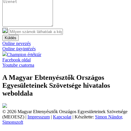
Küldés
Online nevezés
Online ügyintézés
Champion értéktár
Facebook oldal
Youtube csatorna
A Magyar Ebtenyésztők Országos
Egyesületeinek Szövetsége hivatalos
weboldala
© 2026 Magyar Ebtenyésztők Országos Egyesületeinek Szövetsége
(MEOESZ) |
Impresszum
|
Kapcsolat
| Készítette:
Simon Nándor,
Simonszoft