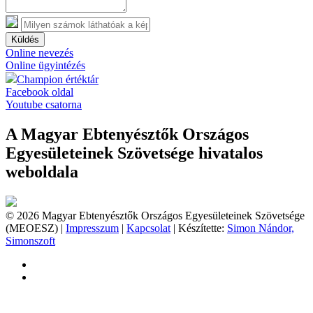
Küldés
Online nevezés
Online ügyintézés
Champion értéktár
Facebook oldal
Youtube csatorna
A Magyar Ebtenyésztők Országos
Egyesületeinek Szövetsége hivatalos
weboldala
© 2026 Magyar Ebtenyésztők Országos Egyesületeinek Szövetsége
(MEOESZ) |
Impresszum
|
Kapcsolat
| Készítette:
Simon Nándor,
Simonszoft