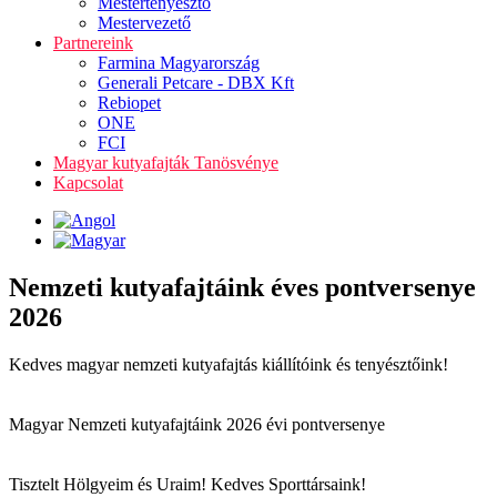
Mestertenyésztő
Mestervezető
Partnereink
Farmina Magyarország
Generali Petcare - DBX Kft
Rebiopet
ONE
FCI
Magyar kutyafajták Tanösvénye
Kapcsolat
Nemzeti kutyafajtáink éves pontversenye
2026
Kedves magyar nemzeti kutyafajtás kiállítóink és tenyésztőink!
Magyar Nemzeti kutyafajtáink 2026 évi pontversenye
Tisztelt Hölgyeim és Uraim! Kedves Sporttársaink!