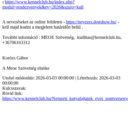
:
https://www.kennelclub.hu/index.php?
modul=rendezvenyek&ev=2026&szuro=kull
A nevezéseket az online felületen -
https://nevezes.dogshow.hu/
-
kell majd leadni a megjelent határidőn belül .
További információ : MEOE Szövetség, kiallitas@kennelclub.hu,
+36706163312
Korózs Gábor
A Meoe Szövetség elnöke
Utolsó módosítás: 2026-03-03 00:00:00 | Létrehozás: 2026-03-03
00:00:00
Kulcsszavak:
Rövid link:
https://www.kennelclub.hu/Nemzeti_kutyafajtaink_eves_pontversen