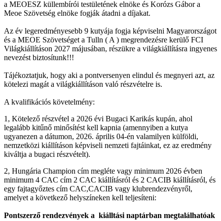
a MEOESZ küllembírói testületének elnöke és Korózs Gábor a
Meoe Szövetség elnöke fogják átadni a díjakat.
Az év legeredményesebb 9 kutyája fogja képviselni Magyarországot
és a MEOE Szövetséget a Tulln ( A ) megrendezésre kerülő FCI
Világkiállításon 2027 májusában, részükre a világkiállításra ingyenes
nevezést biztosítunk!!!
Tájékoztatjuk, hogy aki a pontversenyen elindul és megnyeri azt, az
kötelezi magát a világkiállításon való részvételre is.
A kvalifikációs követelmény:
1, Kötelező részvétel a 2026 évi Bugaci Karikás kupán, ahol
legalább kitűnő minősítést kell kapnia (amennyiben a kutya
ugyanezen a dátumon, 2026. április 04-én valamilyen külföldi,
nemzetközi kiállításon képviseli nemzeti fajtáinkat, ez az eredmény
kiváltja a bugaci részvételt).
2, Hungária Champion cím megléte vagy minimum 2026 évben
minimum 4 CAC cím 2 CAC kiállításról és 2 CACIB kiállításról, és
egy fajtagyőztes cím CAC,CACIB vagy klubrendezvényről,
amelyet a következő helyszíneken kell teljesíteni:
Pontszerző rendezvények a kiálltási naptárban megtalálhatóak