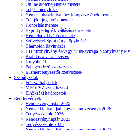
Online alombejelentés menete
Teljesítményfűzet
Német Juhászkutya törzskönyvezésének menete
Tulajdonjog átírás menete
Honosítás menete
Export pedigré kiváltásának menete
Kennelnév kiváltás menete
Szövetségi/Sportkártya ügyintézés
Champion ügyintézés
BH bizonyítvány és/vagy Munkavizsga bizonyítvány kiv
Kiállításra való nevezés
Kutyafajták
Fajtagondozó szervezetek
Elismert tenyésztői szervezetek
Szabályzatok
FCI szabályzatok
MEOESZ szabályzatok
Elnökségi határozatok
Rendezvények
Rendezvénynaptár 2026
Nemzeti kutyafajtaink éves pontversenye 2026
Tenyészszemle 2026
Rendezvénynaptár 2025
Tenyészszemle 2025
Nemzeti kutyafajtaink éves pontversenye 2025