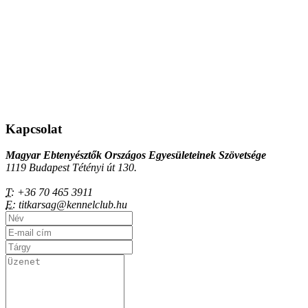
Kapcsolat
Magyar Ebtenyésztők Országos Egyesületeinek Szövetsége
1119 Budapest Tétényi út 130.
T:
+36 70 465 3911
E:
titkarsag@kennelclub.hu