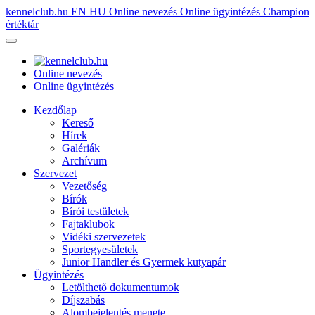
kennelclub.hu
EN
HU
Online nevezés
Online ügyintézés
Champion
értéktár
Online nevezés
Online ügyintézés
Kezdőlap
Kereső
Hírek
Galériák
Archívum
Szervezet
Vezetőség
Bírók
Bírói testületek
Fajtaklubok
Vidéki szervezetek
Sportegyesületek
Junior Handler és Gyermek kutyapár
Ügyintézés
Letölthető dokumentumok
Díjszabás
Alombejelentés menete