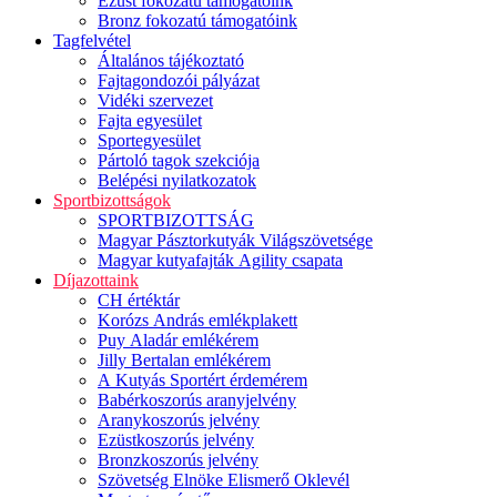
Ezüst fokozatú támogatóink
Bronz fokozatú támogatóink
Tagfelvétel
Általános tájékoztató
Fajtagondozói pályázat
Vidéki szervezet
Fajta egyesület
Sportegyesület
Pártoló tagok szekciója
Belépési nyilatkozatok
Sportbizottságok
SPORTBIZOTTSÁG
Magyar Pásztorkutyák Világszövetsége
Magyar kutyafajták Agility csapata
Díjazottaink
CH értéktár
Korózs András emlékplakett
Puy Aladár emlékérem
Jilly Bertalan emlékérem
A Kutyás Sportért érdemérem
Babérkoszorús aranyjelvény
Aranykoszorús jelvény
Ezüstkoszorús jelvény
Bronzkoszorús jelvény
Szövetség Elnöke Elismerő Oklevél