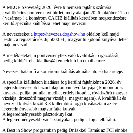
A MEOE Szövetség 2026. évre 9 nemzeti fajtánk számára
kvalifikációs pontversenyt hirdet, mely alapján 2026. október 11 - én
( vasárnap ) a komárom CACIB kiállítás keretében megrendezésre
kerülő speciális kiállításra lehet majd nevezni.
A nevezéseket a
https://nevezes.dogshow.hu
oldalon kell majd
leadni, a regisztrációs díj 5000 Ft , magyar tulajdonú kutyával lehet
majd nevezni.
A mellékleteket, a pontversenyhez való kvalifikáció igazolását,
pedig küldjék el a kiallitas@kennelclub.hu email címre.
Nevezési határidő a komáromi kiállítás aktuális utolsó határideje.
A speciális kiállításon kiadásra fog kerülni fajtánként a 2026. év
legeredményesebb hazai tulajdonban lévő kutyája ( komondorja,
kuvasza, pulija, pumija, mudija, erdélyi kopója, rövidszőrű magyar
vizslája, drótszőrű magyar vizslája, magyar agara). A kvalifikált és
nevezett kutyák közül 3-3 küllembíró fogja kiválasztani az év
legeredményesebb magyar fajta kutyáit.
A legeredményesebb pásztorkutyákat :
A legeredményesebb vadászkutyákat, pedig: fogja elbírálni.
A Best in Show programban pedig Dr.Jakkel Tamás az FCI elnöke,