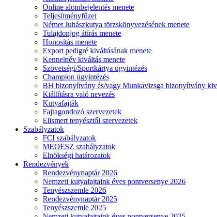
Online alombejelentés menete
Teljesítményfűzet
Német Juhászkutya törzskönyvezésének menete
Tulajdonjog átírás menete
Honosítás menete
Export pedigré kiváltásának menete
Kennelnév kiváltás menete
Szövetségi/Sportkártya ügyintézés
Champion ügyintézés
BH bizonyítvány és/vagy Munkavizsga bizonyítvány kiv
Kiállításra való nevezés
Kutyafajták
Fajtagondozó szervezetek
Elismert tenyésztői szervezetek
Szabályzatok
FCI szabályzatok
MEOESZ szabályzatok
Elnökségi határozatok
Rendezvények
Rendezvénynaptár 2026
Nemzeti kutyafajtaink éves pontversenye 2026
Tenyészszemle 2026
Rendezvénynaptár 2025
Tenyészszemle 2025
Nemzeti kutyafajtaink éves pontversenye 2025