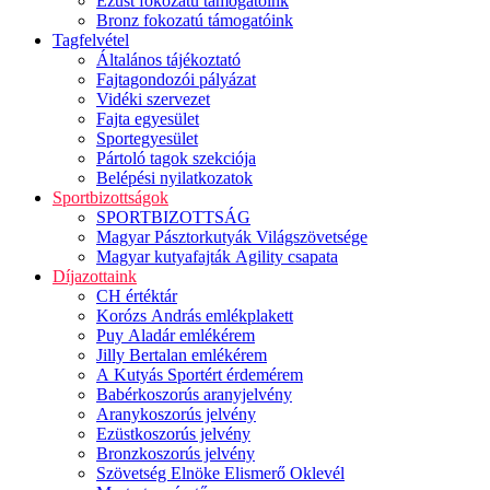
Ezüst fokozatú támogatóink
Bronz fokozatú támogatóink
Tagfelvétel
Általános tájékoztató
Fajtagondozói pályázat
Vidéki szervezet
Fajta egyesület
Sportegyesület
Pártoló tagok szekciója
Belépési nyilatkozatok
Sportbizottságok
SPORTBIZOTTSÁG
Magyar Pásztorkutyák Világszövetsége
Magyar kutyafajták Agility csapata
Díjazottaink
CH értéktár
Korózs András emlékplakett
Puy Aladár emlékérem
Jilly Bertalan emlékérem
A Kutyás Sportért érdemérem
Babérkoszorús aranyjelvény
Aranykoszorús jelvény
Ezüstkoszorús jelvény
Bronzkoszorús jelvény
Szövetség Elnöke Elismerő Oklevél