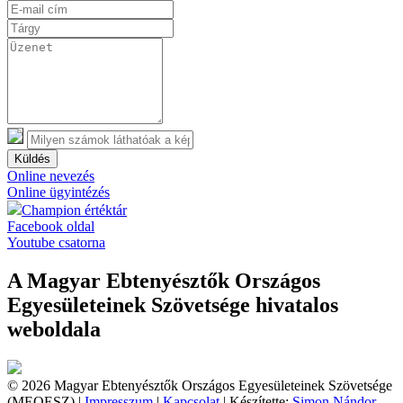
Küldés
Online nevezés
Online ügyintézés
Champion értéktár
Facebook oldal
Youtube csatorna
A Magyar Ebtenyésztők Országos
Egyesületeinek Szövetsége hivatalos
weboldala
© 2026 Magyar Ebtenyésztők Országos Egyesületeinek Szövetsége
(MEOESZ) |
Impresszum
|
Kapcsolat
| Készítette:
Simon Nándor,