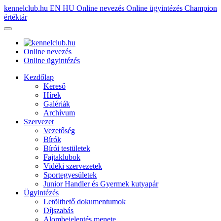
kennelclub.hu
EN
HU
Online nevezés
Online ügyintézés
Champion
értéktár
Online nevezés
Online ügyintézés
Kezdőlap
Kereső
Hírek
Galériák
Archívum
Szervezet
Vezetőség
Bírók
Bírói testületek
Fajtaklubok
Vidéki szervezetek
Sportegyesületek
Junior Handler és Gyermek kutyapár
Ügyintézés
Letölthető dokumentumok
Díjszabás
Alombejelentés menete