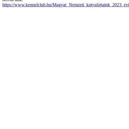
https://www.kennelclub.hu/Magyar_Nemzeti_kutyafajtaink_2023_ev