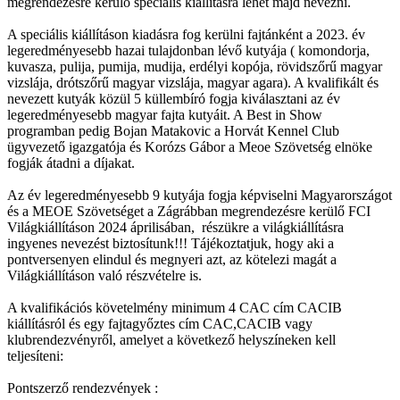
megrendezésre kerülő speciális kiállításra lehet majd nevezni.
A speciális kiállításon kiadásra fog kerülni fajtánként a 2023. év
legeredményesebb hazai tulajdonban lévő kutyája ( komondorja,
kuvasza, pulija, pumija, mudija, erdélyi kopója, rövidszőrű magyar
vizslája, drótszőrű magyar vizslája, magyar agara). A kvalifikált és
nevezett kutyák közül 5 küllembíró fogja kiválasztani az év
legeredményesebb magyar fajta kutyáit. A Best in Show
programban pedig Bojan Matakovic a Horvát Kennel Club
ügyvezető igazgatója és Korózs Gábor a Meoe Szövetség elnöke
fogják átadni a díjakat.
Az év legeredményesebb 9 kutyája fogja képviselni Magyarországot
és a MEOE Szövetséget a Zágrábban megrendezésre kerülő FCI
Világkiállításon 2024 áprilisában, részükre a világkiállításra
ingyenes nevezést biztosítunk!!! Tájékoztatjuk, hogy aki a
pontversenyen elindul és megnyeri azt, az kötelezi magát a
Világkiállításon való részvételre is.
A kvalifikációs követelmény minimum 4 CAC cím CACIB
kiállításról és egy fajtagyőztes cím CAC,CACIB vagy
klubrendezvényről, amelyet a következő helyszíneken kell
teljesíteni:
Pontszerző rendezvények :