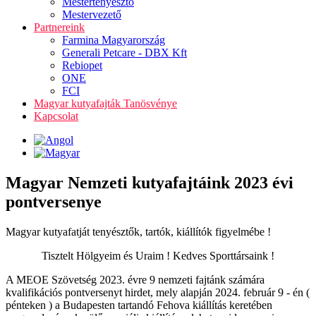
Mestertenyésztő
Mestervezető
Partnereink
Farmina Magyarország
Generali Petcare - DBX Kft
Rebiopet
ONE
FCI
Magyar kutyafajták Tanösvénye
Kapcsolat
Magyar Nemzeti kutyafajtáink 2023 évi
pontversenye
Magyar kutyafatját tenyésztők, tartók, kiállítók figyelmébe !
Tisztelt Hölgyeim és Uraim ! Kedves Sporttársaink !
A MEOE Szövetség 2023. évre 9 nemzeti fajtánk számára
kvalifikációs pontversenyt hirdet, mely alapján 2024. február 9 - én (
pénteken ) a Budapesten tartandó Fehova kiállítás keretében