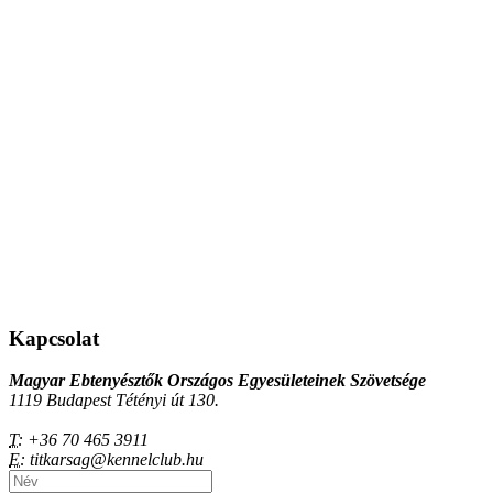
Kapcsolat
Magyar Ebtenyésztők Országos Egyesületeinek Szövetsége
1119 Budapest Tétényi út 130.
T:
+36 70 465 3911
E:
titkarsag@kennelclub.hu