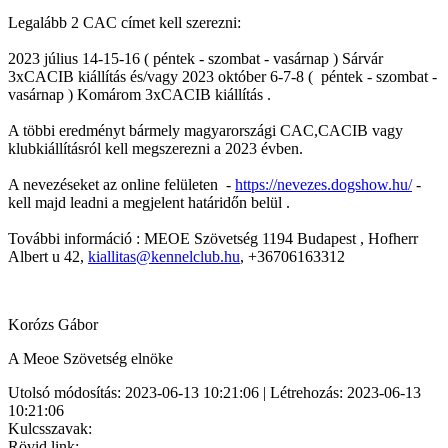
Legalább 2 CAC címet kell szerezni:
2023 július 14-15-16 ( péntek - szombat - vasárnap ) Sárvár
3xCACIB kiállítás és/vagy 2023 október 6-7-8 ( péntek - szombat -
vasárnap ) Komárom 3xCACIB kiállítás .
A többi eredményt bármely magyarországi CAC,CACIB vagy
klubkiállításról kell megszerezni a 2023 évben.
A nevezéseket az online felületen -
https://nevezes.dogshow.hu/
-
kell majd leadni a megjelent határidőn belül .
További információ : MEOE Szövetség 1194 Budapest , Hofherr
Albert u 42,
kiallitas@kennelclub.hu
, +36706163312
Korózs Gábor
A Meoe Szövetség elnöke
Utolsó módosítás: 2023-06-13 10:21:06 | Létrehozás: 2023-06-13
10:21:06
Kulcsszavak:
Rövid link: