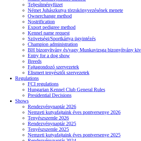
Teljesítményfüzet
Német Juhászkutya törzskönyvezésének menete
Ownerchange method
Nostrification
Export pedigree method
Kennel name request
Szövetségi/Sportkártya ügyintézés
Champion administration
BH bizonyítvány és/vagy Munkavizsga bizonyítvány kiv
Entry for a dog show
Breeds
Fajtagondozó szervezetek
Elismert tenyésztői szervezetek
Regulations
FCI regulations
Hungarian Kennel Club General Rules
Presidential Decisions
Shows
Rendezvénynaptár 2026
Nemzeti kutyafajtaink éves pontversenye 2026
Tenyészszemle 2026
Rendezvénynaptár 2025
Tenyészszemle 2025
Nemzeti kutyafajtaink éves pontversenye 2025
Rendezvénynaptár 2024