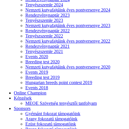
Tenyészszemle 2024
Nemzeti kutyafajtáink éves pontversenye 2024
Rendezvénynaptár 2023
Tenyészszemle 2023
Nemzeti kutyafajtáink éves pontversenye 2023
Rendezvénynaptár 2022
Tenyészszemle 2022
Nemzeti kutyafajtáink éves pontversenye 2022
Rendezvénynaptár 2021
Tenyészszemle 2021
Events 2020
Breeding test 2020
Nemzeti kutyafajtáink éves pontversenye 2020
Events 2019
Breeding test 2019
Hungarian breeds point contest 2019
Events 2018
Online Champion
Képzések
MEOE Szövetség tenyésztői tanfolyam
Sponsors
Gyémánt fokozat támogatóink
Arany fokozatú támogatóink
Ezüst fokozatú támogatóink