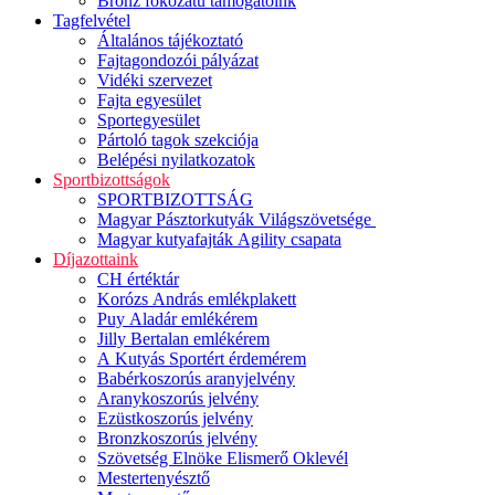
Bronz fokozatú támogatóink
Tagfelvétel
Általános tájékoztató
Fajtagondozói pályázat
Vidéki szervezet
Fajta egyesület
Sportegyesület
Pártoló tagok szekciója
Belépési nyilatkozatok
Sportbizottságok
SPORTBIZOTTSÁG
Magyar Pásztorkutyák Világszövetsége
Magyar kutyafajták Agility csapata
Díjazottaink
CH értéktár
Korózs András emlékplakett
Puy Aladár emlékérem
Jilly Bertalan emlékérem
A Kutyás Sportért érdemérem
Babérkoszorús aranyjelvény
Aranykoszorús jelvény
Ezüstkoszorús jelvény
Bronzkoszorús jelvény
Szövetség Elnöke Elismerő Oklevél
Mestertenyésztő