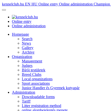
kennelclub.hu
EN
HU
Online entry
Online administration
Champion é
Online entry
Online administration
Homepage
Search
News
Gallery
Archive
Organization
Management
Judges
Bírói testületek
Breed Clubs
Local organizations
Sport associations
Junior Handler és Gyermek kutyapár
Administration
Downloadable forms
Tariff
Litter registration method
online alombejelentés menete