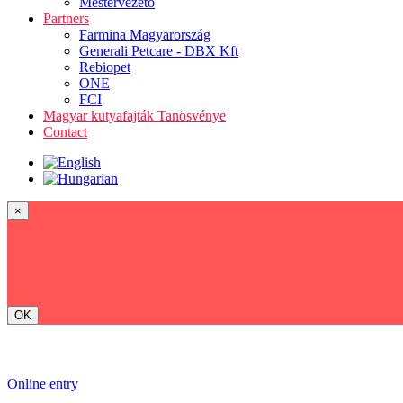
Mestervezető
Partners
Farmina Magyarország
Generali Petcare - DBX Kft
Rebiopet
ONE
FCI
Magyar kutyafajták Tanösvénye
Contact
×
OK
Online entry