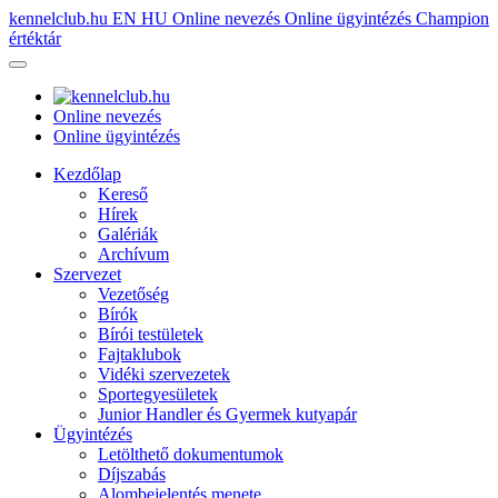
kennelclub.hu
EN
HU
Online nevezés
Online ügyintézés
Champion
értéktár
Online nevezés
Online ügyintézés
Kezdőlap
Kereső
Hírek
Galériák
Archívum
Szervezet
Vezetőség
Bírók
Bírói testületek
Fajtaklubok
Vidéki szervezetek
Sportegyesületek
Junior Handler és Gyermek kutyapár
Ügyintézés
Letölthető dokumentumok
Díjszabás
Alombejelentés menete