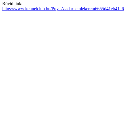
Rövid link:
https://www.kennelclub.hu/Puy_Aladar_emlekerem6655d41eb41a6