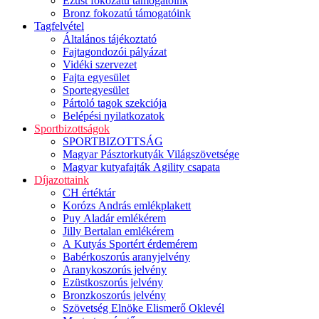
Ezüst fokozatú támogatóink
Bronz fokozatú támogatóink
Tagfelvétel
Általános tájékoztató
Fajtagondozói pályázat
Vidéki szervezet
Fajta egyesület
Sportegyesület
Pártoló tagok szekciója
Belépési nyilatkozatok
Sportbizottságok
SPORTBIZOTTSÁG
Magyar Pásztorkutyák Világszövetsége
Magyar kutyafajták Agility csapata
Díjazottaink
CH értéktár
Korózs András emlékplakett
Puy Aladár emlékérem
Jilly Bertalan emlékérem
A Kutyás Sportért érdemérem
Babérkoszorús aranyjelvény
Aranykoszorús jelvény
Ezüstkoszorús jelvény
Bronzkoszorús jelvény
Szövetség Elnöke Elismerő Oklevél