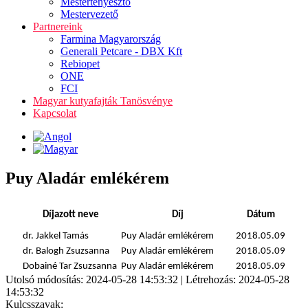
Mestertenyésztő
Mestervezető
Partnereink
Farmina Magyarország
Generali Petcare - DBX Kft
Rebiopet
ONE
FCI
Magyar kutyafajták Tanösvénye
Kapcsolat
Puy Aladár emlékérem
Díjazott neve
Díj
Dátum
dr. Jakkel Tamás
Puy Aladár emlékérem
2018.05.09
dr. Balogh Zsuzsanna
Puy Aladár emlékérem
2018.05.09
Dobainé Tar Zsuzsanna
Puy Aladár emlékérem
2018.05.09
Utolsó módosítás: 2024-05-28 14:53:32 | Létrehozás: 2024-05-28
14:53:32
Kulcsszavak: