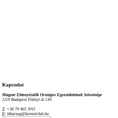
Kapcsolat
Magyar Ebtenyésztők Országos Egyesületeinek Szövetsége
1119 Budapest Tétényi út 130.
T:
+36 70 465 3911
E:
titkarsag@kennelclub.hu