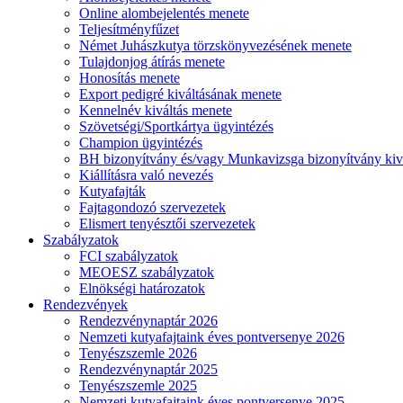
Online alombejelentés menete
Teljesítményfűzet
Német Juhászkutya törzskönyvezésének menete
Tulajdonjog átírás menete
Honosítás menete
Export pedigré kiváltásának menete
Kennelnév kiváltás menete
Szövetségi/Sportkártya ügyintézés
Champion ügyintézés
BH bizonyítvány és/vagy Munkavizsga bizonyítvány kiv
Kiállításra való nevezés
Kutyafajták
Fajtagondozó szervezetek
Elismert tenyésztői szervezetek
Szabályzatok
FCI szabályzatok
MEOESZ szabályzatok
Elnökségi határozatok
Rendezvények
Rendezvénynaptár 2026
Nemzeti kutyafajtaink éves pontversenye 2026
Tenyészszemle 2026
Rendezvénynaptár 2025
Tenyészszemle 2025
Nemzeti kutyafajtaink éves pontversenye 2025