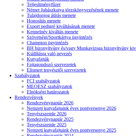
Teljesítményfűzet
Német Juhászkutya törzskönyvezésének menete
Tulajdonjog átírás menete
Honosítás menete
Export pedigré kiváltásának menete
Kennelnév kiváltás menete
Szövetségi/Sportkártya ügyintézés
Champion ügyintézés
BH bizonyítvány és/vagy Munkavizsga bizonyítvány kiv
Kiállításra való nevezés
Kutyafajták
Fajtagondozó szervezetek
Elismert tenyésztői szervezetek
Szabályzatok
FCI szabályzatok
MEOESZ szabályzatok
Elnökségi határozatok
Rendezvények
Rendezvénynaptár 2026
Nemzeti kutyafajtaink éves pontversenye 2026
Tenyészszemle 2026
Rendezvénynaptár 2025
Tenyészszemle 2025
Nemzeti kutyafajtaink éves pontversenye 2025
Rendezvénynaptár 2024