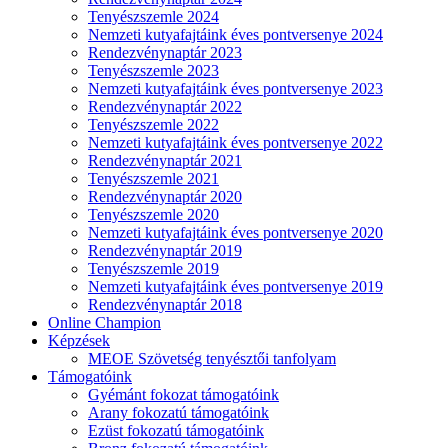
Tenyészszemle 2024
Nemzeti kutyafajtáink éves pontversenye 2024
Rendezvénynaptár 2023
Tenyészszemle 2023
Nemzeti kutyafajtáink éves pontversenye 2023
Rendezvénynaptár 2022
Tenyészszemle 2022
Nemzeti kutyafajtáink éves pontversenye 2022
Rendezvénynaptár 2021
Tenyészszemle 2021
Rendezvénynaptár 2020
Tenyészszemle 2020
Nemzeti kutyafajtáink éves pontversenye 2020
Rendezvénynaptár 2019
Tenyészszemle 2019
Nemzeti kutyafajtáink éves pontversenye 2019
Rendezvénynaptár 2018
Online Champion
Képzések
MEOE Szövetség tenyésztői tanfolyam
Támogatóink
Gyémánt fokozat támogatóink
Arany fokozatú támogatóink
Ezüst fokozatú támogatóink