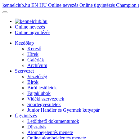
kennelclub.hu
EN
HU
Online nevezés
Online ügyintézés
Champion é
Online nevezés
Online ügyintézés
Kezdőlap
Kereső
Hírek
Galériák
Archívum
Szervezet
Vezetőség
Bírók
Bírói testületek
Fajtaklubok
Vidéki szervezetek
Sportegyesületek
Junior Handler és Gyermek kutyapár
Ügyintézés
Letölthető dokumentumok
Díjszabás
Alombejelentés menete
Online alombejelentés menete