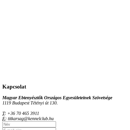
Kapcsolat
Magyar Ebtenyésztők Országos Egyesületeinek Szövetsége
1119 Budapest Tétényi út 130.
T:
+36 70 465 3911
E:
titkarsag@kennelclub.hu