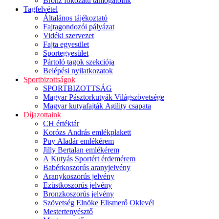
Bronz fokozatú támogatóink
Tagfelvétel
Általános tájékoztató
Fajtagondozói pályázat
Vidéki szervezet
Fajta egyesület
Sportegyesület
Pártoló tagok szekciója
Belépési nyilatkozatok
Sportbizottságok
SPORTBIZOTTSÁG
Magyar Pásztorkutyák Világszövetsége
Magyar kutyafajták Agility csapata
Díjazottaink
CH értéktár
Korózs András emlékplakett
Puy Aladár emlékérem
Jilly Bertalan emlékérem
A Kutyás Sportért érdemérem
Babérkoszorús aranyjelvény
Aranykoszorús jelvény
Ezüstkoszorús jelvény
Bronzkoszorús jelvény
Szövetség Elnöke Elismerő Oklevél
Mestertenyésztő