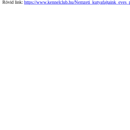
Rövid link:
https://www.kennelclub.hu/Nemzeti_kutyafajtaink_eves