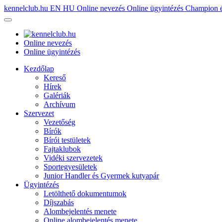
kennelclub.hu
EN
HU
Online nevezés
Online ügyintézés
Champion é
Online nevezés
Online ügyintézés
Kezdőlap
Kereső
Hírek
Galériák
Archívum
Szervezet
Vezetőség
Bírók
Bírói testületek
Fajtaklubok
Vidéki szervezetek
Sportegyesületek
Junior Handler és Gyermek kutyapár
Ügyintézés
Letölthető dokumentumok
Díjszabás
Alombejelentés menete
Online alombejelentés menete