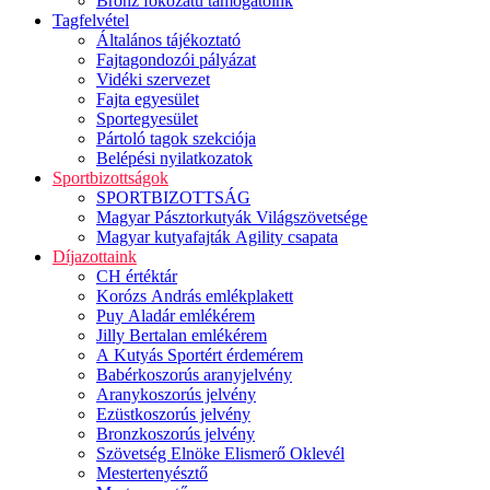
Bronz fokozatú támogatóink
Tagfelvétel
Általános tájékoztató
Fajtagondozói pályázat
Vidéki szervezet
Fajta egyesület
Sportegyesület
Pártoló tagok szekciója
Belépési nyilatkozatok
Sportbizottságok
SPORTBIZOTTSÁG
Magyar Pásztorkutyák Világszövetsége
Magyar kutyafajták Agility csapata
Díjazottaink
CH értéktár
Korózs András emlékplakett
Puy Aladár emlékérem
Jilly Bertalan emlékérem
A Kutyás Sportért érdemérem
Babérkoszorús aranyjelvény
Aranykoszorús jelvény
Ezüstkoszorús jelvény
Bronzkoszorús jelvény
Szövetség Elnöke Elismerő Oklevél
Mestertenyésztő