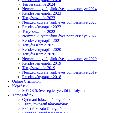
Tenyészszemle 2024
Nemzeti kutyafajtáink éves pontversenye 2024
Rendezvénynaptár 2023
Tenyészszemle 2023
Nemzeti kutyafajtáink éves pontversenye 2023
Rendezvénynaptár 2022
Tenyészszemle 2022
Nemzeti kutyafajtáink éves pontversenye 2022
Rendezvénynaptár 2021
Tenyészszemle 2021
Rendezvénynaptár 2020
Tenyészszemle 2020
Nemzeti kutyafajtáink éves pontversenye 2020
Rendezvénynaptár 2019
Tenyészszemle 2019
Nemzeti kutyafajtáink éves pontversenye 2019
Rendezvénynaptár 2018
Online Champion
Képzések
MEOE Szövetség tenyésztői tanfolyam
Támogatóink
Gyémánt fokozat támogatóink
Arany fokozatú támogatóink
Ezüst fokozatú támogatóink