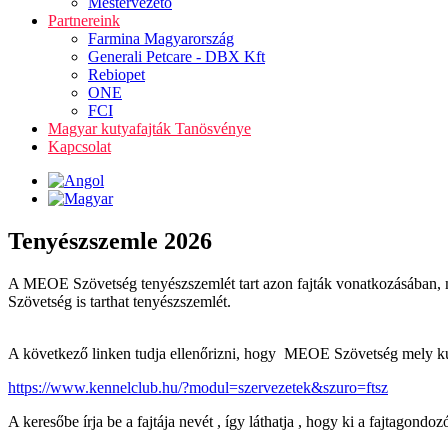
Mestervezető
Partnereink
Farmina Magyarország
Generali Petcare - DBX Kft
Rebiopet
ONE
FCI
Magyar kutyafajták Tanösvénye
Kapcsolat
Tenyészszemle 2026
A MEOE Szövetség tenyészszemlét tart azon fajták vonatkozásában, 
Szövetség is tarthat tenyészszemlét.
A következő linken tudja ellenőrizni, hogy MEOE Szövetség mely kuty
https://www.kennelclub.hu/?modul=szervezetek&szuro=ftsz
A keresőbe írja be a fajtája nevét , így láthatja , hogy ki a fajtagon