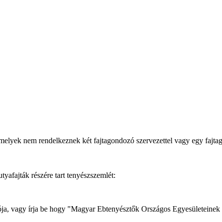
melyek nem rendelkeznek két fajtagondozó szervezettel vagy egy fajt
afajták részére tart tenyészszemlét:
dozója, vagy írja be hogy "Magyar Ebtenyésztők Országos Egyesületeinek 