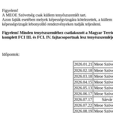
Figyelem!
A MEOE Szövetség csak küllem tenyészszemlét tart.
Azon fajták esetében melyek képességvizsgára kötelezettek, a küllem 
képességvizsgát lebonyolító rendezvényeken tudják teljesíteni.
Figyelem! Minden tenyészszemléhez csatlakozott a Magyar Terrie
komplett FCI III. és FCI. IV. fajtacsoportnak lesz tenyészszemléj
Időpontok:
2026.01.21
Meoe Szövet
2026.02.18
Meoe Szövet
2026.03.18
Meoe Szövet
2026.04.15
Meoe Szövet
2026.05.13
Meoe Szövet
2026.06.17
Meoe Szövet
2026.07.17
Sárvár
2026.07.22
Meoe Szövet
2026.08.19
Meoe Szövet