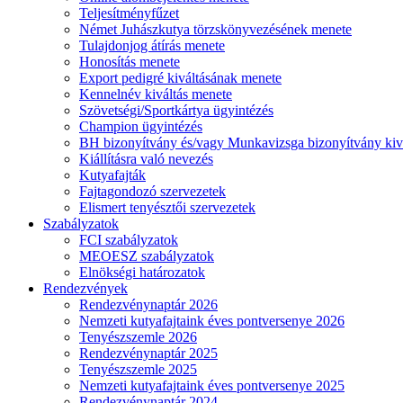
Teljesítményfűzet
Német Juhászkutya törzskönyvezésének menete
Tulajdonjog átírás menete
Honosítás menete
Export pedigré kiváltásának menete
Kennelnév kiváltás menete
Szövetségi/Sportkártya ügyintézés
Champion ügyintézés
BH bizonyítvány és/vagy Munkavizsga bizonyítvány kiv
Kiállításra való nevezés
Kutyafajták
Fajtagondozó szervezetek
Elismert tenyésztői szervezetek
Szabályzatok
FCI szabályzatok
MEOESZ szabályzatok
Elnökségi határozatok
Rendezvények
Rendezvénynaptár 2026
Nemzeti kutyafajtaink éves pontversenye 2026
Tenyészszemle 2026
Rendezvénynaptár 2025
Tenyészszemle 2025
Nemzeti kutyafajtaink éves pontversenye 2025
Rendezvénynaptár 2024