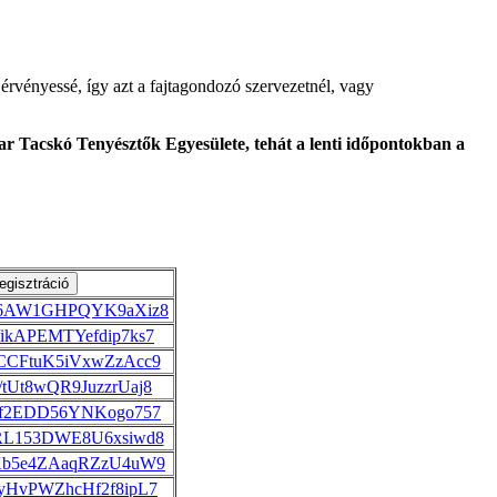
érvényessé, így azt a fajtagondozó szervezetnél, vagy
r Tacskó Tenyésztők Egyesülete, tehát a lenti időpontokban a
le/x6AW1GHPQYK9aXiz8
le/ikAPEMTYefdip7ks7
le/CCFtuK5iVxwZzAcc9
le/tUt8wQR9JuzzrUaj8
le/jf2EDD56YNKogo757
le/RL153DWE8U6xsiwd8
le/Kb5e4ZAaqRZzU4uW9
le/yHvPWZhcHf2f8ipL7