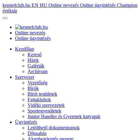
kennelclub.hu
EN
HU
Online nevezés
Online ügyintézés
Champion
értéktár
Online nevezés
Online ügyintézés
Kezdőlap
Kereső
Hírek
Galériák
Archívum
Szervezet
Vezetőség
Bírók
Bírói testületek
Fajtaklubok
Vidéki szervezetek
Sportegyesületek
Junior Handler és Gyermek kutyapár
Ügyintézés
Letölthető dokumentumok
Díjszabás
Alombejelentés menete