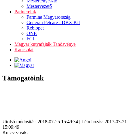
Mestertenyésztő
Mestervezető
Partnereink
Farmina Magyarország
Generali Petcare - DBX Kft
Rebiopet
ONE
FCI
Magyar kutyafajták Tanösvénye
Kapcsolat
Támogatóink
Utolsó módosítás: 2018-07-25 15:49:34 | Létrehozás: 2017-03-21
15:09:49
Kulcsszavak: