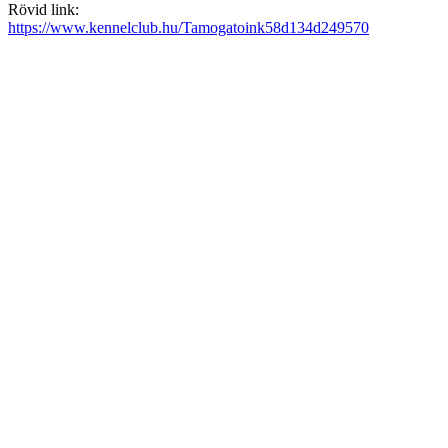
Rövid link:
https://www.kennelclub.hu/Tamogatoink58d134d249570