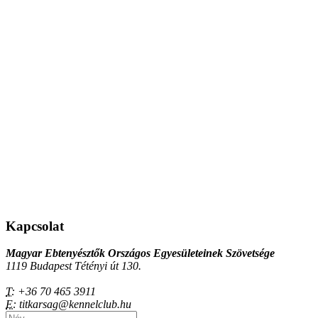
Kapcsolat
Magyar Ebtenyésztők Országos Egyesületeinek Szövetsége
1119 Budapest Tétényi út 130.
T:
+36 70 465 3911
E:
titkarsag@kennelclub.hu