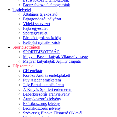
Ezüst fokozatú támogatóink
Bronz fokozatú támogatóink
Tagfelvétel
Általános tájékoztató
Fajtagondozói pályázat
Vidéki szervezet
Fajta egyesület
Sportegyesület
Pártoló tagok szekciója
Belépési nyilatkozatok
Sportbizottságok
SPORTBIZOTTSÁG
Magyar Pásztorkutyák Világszövetsége
Magyar kutyafajták Agility csapata
Díjazottaink
CH értéktár
Korózs András emlékplakett
Puy Aladár emlékérem
Jilly Bertalan emlékérem
A Kutyás Sportért érdemérem
Babérkoszorús aranyjelvény
Aranykoszorús jelvény
Ezüstkoszorús jelvény
Bronzkoszorús jelvény
Szövetség Elnöke Elismerő Oklevél