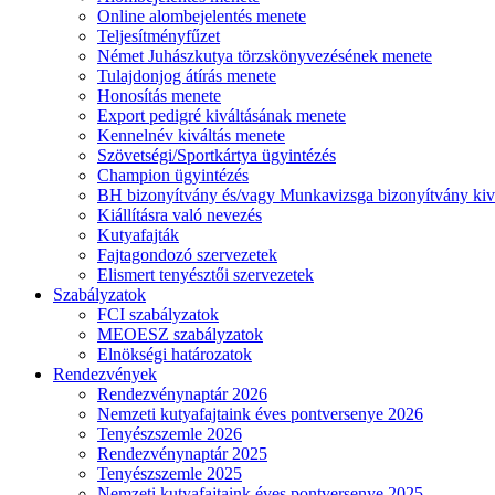
Online alombejelentés menete
Teljesítményfűzet
Német Juhászkutya törzskönyvezésének menete
Tulajdonjog átírás menete
Honosítás menete
Export pedigré kiváltásának menete
Kennelnév kiváltás menete
Szövetségi/Sportkártya ügyintézés
Champion ügyintézés
BH bizonyítvány és/vagy Munkavizsga bizonyítvány kiv
Kiállításra való nevezés
Kutyafajták
Fajtagondozó szervezetek
Elismert tenyésztői szervezetek
Szabályzatok
FCI szabályzatok
MEOESZ szabályzatok
Elnökségi határozatok
Rendezvények
Rendezvénynaptár 2026
Nemzeti kutyafajtaink éves pontversenye 2026
Tenyészszemle 2026
Rendezvénynaptár 2025
Tenyészszemle 2025
Nemzeti kutyafajtaink éves pontversenye 2025