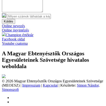
Küldés
Online nevezés
Online ügyintézés
Champion értéktár
Facebook oldal
Youtube csatorna
A Magyar Ebtenyésztők Országos
Egyesületeinek Szövetsége hivatalos
weboldala
© 2026 Magyar Ebtenyésztők Országos Egyesületeinek Szövetsége
(MEOESZ) |
Impresszum
|
Kapcsolat
| Készítette:
Simon Nándor,
Simonszoft