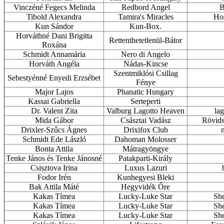
Vinczéné Fegecs Melinda
Redbord Angel
B
Tibold Alexandra
Tamira's Miracles
Hos
Kun Sándor
Kun-Box.
Horváthné Dani Brigitta
Rettenthetetlenül-Bátor
Roxána
Schmidt Annamária
Nero di Angelo
Horváth Angéla
Nádas-Kincse
Szentmiklósi Csillag
Sebestyénné Enyedi Erzsébet
Fénye
Major Lajos
Phanatic Hungary
Kassai Gabriella
Serteperti
Dr. Valent Zita
Valburg Lagotto Heaven
la
Mida Gábor
Császtai Vadász
Rövids
Drixler-Szűcs Ágnes
Drixifox Club
n
Schmidt Ede László
Dahoman Molosser
Bonta Attila
Mátragyöngye
Tenke János és Tenke Jánosné
Patakparti-Király
Csisztova Irina
Luxus Lazuri
Fodor Irén
Kunhegyesi Bleki
Bak Attila Máté
Hegyvidék Őre
Kakas Tímea
Lucky-Luke Star
She
Kakas Tímea
Lucky-Luke Star
She
Kakas Tímea
Lucky-Luke Star
She