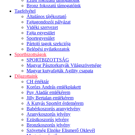
Ezüst fokozatú támogatóink
Bronz fokozatú támogatóink
Tagfelvétel
Általános tájékoztató
Fajtagondozói pályázat
Vidéki szervezet
Fajta egyesület
Sportegyesület
Pártoló tagok szekciója
Belépési nyilatkozatok
Sportbizottságok
SPORTBIZOTTSÁG
Magyar Pásztorkutyák Világszövetsége
Magyar kutyafajták Agility csapata
Díjazottaink
CH értéktár
Korózs András emlékplakett
Puy Aladár emlékérem
Jilly Bertalan emlékérem
A Kutyás Sportért érdemérem
Babérkoszorús aranyjelvény
Aranykoszorús jelvény
Ezüstkoszorús jelvény
Bronzkoszorús jelvény
Szövetség Elnöke Elismerő Oklevél