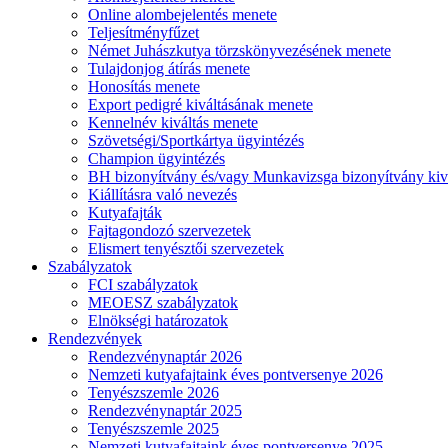
Online alombejelentés menete
Teljesítményfűzet
Német Juhászkutya törzskönyvezésének menete
Tulajdonjog átírás menete
Honosítás menete
Export pedigré kiváltásának menete
Kennelnév kiváltás menete
Szövetségi/Sportkártya ügyintézés
Champion ügyintézés
BH bizonyítvány és/vagy Munkavizsga bizonyítvány kiv
Kiállításra való nevezés
Kutyafajták
Fajtagondozó szervezetek
Elismert tenyésztői szervezetek
Szabályzatok
FCI szabályzatok
MEOESZ szabályzatok
Elnökségi határozatok
Rendezvények
Rendezvénynaptár 2026
Nemzeti kutyafajtaink éves pontversenye 2026
Tenyészszemle 2026
Rendezvénynaptár 2025
Tenyészszemle 2025
Nemzeti kutyafajtaink éves pontversenye 2025