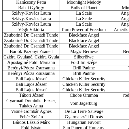
Karácsony Petra
Moonlight Melody
Babai György
Bulls of Planet
Mini
Szlávy-Kovács Laura
La Scale
Ango
Szlávy-Kovács Laura
La Scale
Ango
Szlávy-Kovács Laura
La Scale
Ango
Végh Viktória
from Power of Freedom
Amerikai
Zsuboriné Dr. Csanádi Tünde
Blackface Angel
Zsuboriné Dr. Csanádi Tünde
Blackface Angel
Zsuboriné Dr. Csanádi Tünde
Blackface Angel
Bartók-Pazonyi Zsanett
Magic Bernese
Ber
Czidra Gyuláné, Czidra Gyula
Silberlöwe
Apostaginé Földi Mariann
Föld-Im Szépe
Berényi-Pócza Zsuzsanna
Brill Padme
Berényi-Pócza Zsuzsanna
Brill Padme
Bali Lajos József
Chicken Killer Security
Bali Lajos József
Chicken Killer Security
Bali Lajos József
Chicken Killer Security
Tábori József
Chobe Orumba
rod
Gyarmati Dominika Eszter,
vom Jägerburg
Takács Anna
Visiné Gombár Ágnes
De La Terre Sauvage
Fehér Zoltán
Gyarmatszéli Durcás
Bárdos László Márk
Hungarian Favorit
Foki István
San Papen of Hungary