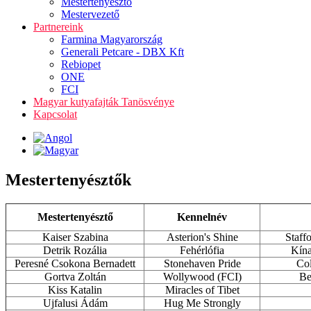
Mestertenyésztő
Mestervezető
Partnereink
Farmina Magyarország
Generali Petcare - DBX Kft
Rebiopet
ONE
FCI
Magyar kutyafajták Tanösvénye
Kapcsolat
Mestertenyésztők
Mestertenyésztő
Kennelnév
Kaiser Szabina
Asterion's Shine
Staffo
Detrik Rozália
Fehérlófia
Kína
Peresné Csokona Bernadett
Stonehaven Pride
Col
Gortva Zoltán
Wollywood (FCI)
Be
Kiss Katalin
Miracles of Tibet
Ujfalusi Ádám
Hug Me Strongly