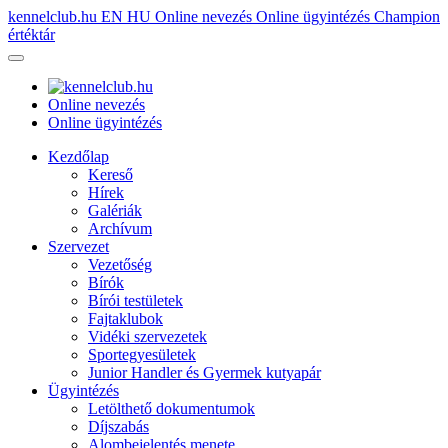
kennelclub.hu
EN
HU
Online nevezés
Online ügyintézés
Champion
értéktár
Online nevezés
Online ügyintézés
Kezdőlap
Kereső
Hírek
Galériák
Archívum
Szervezet
Vezetőség
Bírók
Bírói testületek
Fajtaklubok
Vidéki szervezetek
Sportegyesületek
Junior Handler és Gyermek kutyapár
Ügyintézés
Letölthető dokumentumok
Díjszabás
Alombejelentés menete