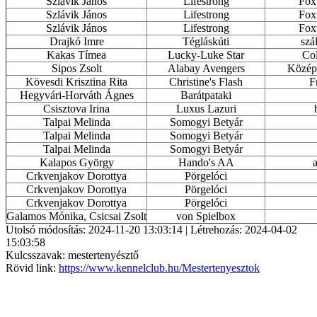
Szlávik János
Lifestrong
Foxt
Szlávik János
Lifestrong
Foxt
Szlávik János
Lifestrong
Foxt
Drajkó Imre
Tégláskúti
szá
Kakas Tímea
Lucky-Luke Star
Col
Sipos Zsolt
Alabay Avengers
Közép-
Kövesdi Krisztina Rita
Christine's Flash
F
Hegyvári-Horváth Ágnes
Barátpataki
Csisztova Irina
Luxus Lazuri
Talpai Melinda
Somogyi Betyár
Talpai Melinda
Somogyi Betyár
Talpai Melinda
Somogyi Betyár
Kalapos György
Hando's AA
Crkvenjakov Dorottya
Pörgelóci
Crkvenjakov Dorottya
Pörgelóci
Crkvenjakov Dorottya
Pörgelóci
Galamos Mónika, Csicsai Zsolt
von Spielbox
Utolsó módosítás: 2024-11-20 13:03:14 | Létrehozás: 2024-04-02
15:03:58
Kulcsszavak: mestertenyésztő
Rövid link:
https://www.kennelclub.hu/Mestertenyesztok