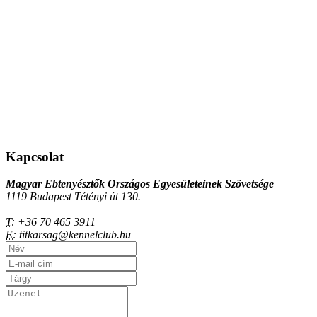
Kapcsolat
Magyar Ebtenyésztők Országos Egyesületeinek Szövetsége
1119 Budapest Tétényi út 130.
T:
+36 70 465 3911
E:
titkarsag@kennelclub.hu