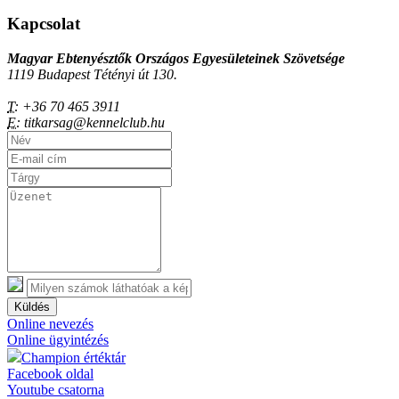
Kapcsolat
Magyar Ebtenyésztők Országos Egyesületeinek Szövetsége
1119 Budapest Tétényi út 130.
T:
+36 70 465 3911
E:
titkarsag@kennelclub.hu
Küldés
Online nevezés
Online ügyintézés
Champion értéktár
Facebook oldal
Youtube csatorna