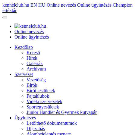
kennelclub.hu
EN
HU
Online nevezés
Online ügyintézés
Champion
értéktár
Online nevezés
Online ügyintézés
Kezdőlap
Kereső
Hírek
Galériák
Archívum
Szervezet
Vezetőség
Bírók
Bírói testületek
Fajtaklubok
Vidéki szervezetek
Sportegyesületek
Junior Handler és Gyermek kutyapár
Ügyintézés
Letölthető dokumentumok
Díjszabás
Alombejelentés menete