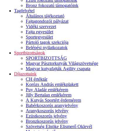
Ezüst fokozatú támogatóink
Bronz fokozatú támogatóink
Tagfelvétel
Általános tájékoztató
Fajtagondozói pályázat
Vidéki szervezet
Fajta egyesület
Sportegyesület
Pártoló tagok szekciója
Belépési nyilatkozatok
Sportbizottságok
SPORTBIZOTTSÁG
Magyar Pásztorkutyák Világszövetsége
Magyar kutyafajták Agility csapata
Díjazottaink
CH értéktár
Korózs András emlékplakett
Puy Aladár emlékérem
Jilly Bertalan emlékérem
A Kutyás Sportért érdemérem
Babérkoszorús aranyjelvény
Aranykoszorús jelvény
Ezüstkoszorús jelvény
Bronzkoszorús jelvény
Szövetség Elnöke Elismerő Oklevél