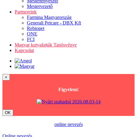
Mestertenyésztő
Mestervezető
Partnereink
Farmina Magyarország
Generali Petcare - DBX Kft
Rebiopet
ONE
FCI
Magyar kutyafajták Tanösvénye
Kapcsolat
×
Figyelem!
OK
online nevezés
Online nevezés