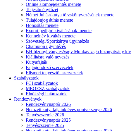
Online alombejelentés menete
Teljesítményfűzet
Német Juhászkutya törzskönyvezésének menete
Tulajdonjog átírás menete
Honosítás menete
Export pedigré kiváltásának menete
Kennelnév kiváltás menete
Szövetségi/Sportkártya ügyintézés
Champion ügyintézés
BH bizonyítvány és/vagy Munkavizsga bizonyítvány kiv
Kiállításra való nevezés
Kutyafajták
Fajtagondozó szervezetek
Elismert tenyésztői szervezetek
Szabályzatok
FCI szabályzatok
MEOESZ szabályzatok
Elnökségi határozatok
Rendezvények
Rendezvénynaptár 2026
Nemzeti kutyafajtaink éves pontversenye 2026
Tenyészszemle 2026
Rendezvénynaptár 2025
Tenyészszemle 2025
Nemzeti kutyafajtaink éves pontversenye 2025