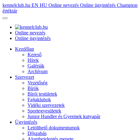
kennelclub.hu
EN
HU
Online nevezés
Online ügyintézés
Champion
értéktár
Online nevezés
Online ügyintézés
Kezdőlap
Kereső
Hírek
Galériák
Archívum
Szervezet
Vezetőség
Bírók
Bírói testületek
Fajtaklubok
Vidéki szervezetek
Sportegyesületek
Junior Handler és Gyermek kutyapár
Ügyintézés
Letölthető dokumentumok
Díjszabás
Alombejelentés menete