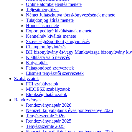
Online alombejelentés menete
Teljesítményfűzet
Német Juhászkutya törzskönyvezésének menete
Tulajdonjog átírás menete
Honosítás menete
Export pedigré kiváltásának menete
Kennelnév kiváltás menete
Szövetségi/Sportkártya ügyintézés
Champion ügyintézés
BH bizonyítvány és/vagy Munkavizsga bizonyítvány kiv
Kiállításra való nevezés
Kutyafajták
Fajtagondozó szervezetek
Elismert tenyésztői szervezetek
Szabályzatok
FCI szabályzatok
MEOESZ szabályzatok
Elnökségi határozatok
Rendezvények
Rendezvénynaptár 2026
Nemzeti kutyafajtaink éves pontversenye 2026
Tenyészszemle 2026
Rendezvénynaptár 2025
Tenyészszemle 2025
Nemzeti kutyafajtaink éves pontversenye 2025