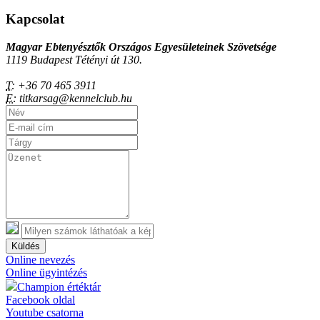
Kapcsolat
Magyar Ebtenyésztők Országos Egyesületeinek Szövetsége
1119 Budapest Tétényi út 130.
T:
+36 70 465 3911
E:
titkarsag@kennelclub.hu
Küldés
Online nevezés
Online ügyintézés
Champion értéktár
Facebook oldal
Youtube csatorna