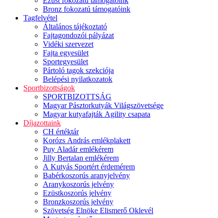
Ezüst fokozatú támogatóink
Bronz fokozatú támogatóink
Tagfelvétel
Általános tájékoztató
Fajtagondozói pályázat
Vidéki szervezet
Fajta egyesület
Sportegyesület
Pártoló tagok szekciója
Belépési nyilatkozatok
Sportbizottságok
SPORTBIZOTTSÁG
Magyar Pásztorkutyák Világszövetsége
Magyar kutyafajták Agility csapata
Díjazottaink
CH értéktár
Korózs András emlékplakett
Puy Aladár emlékérem
Jilly Bertalan emlékérem
A Kutyás Sportért érdemérem
Babérkoszorús aranyjelvény
Aranykoszorús jelvény
Ezüstkoszorús jelvény
Bronzkoszorús jelvény
Szövetség Elnöke Elismerő Oklevél