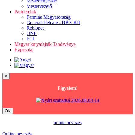
Mestertenyésztő
Mestervezető
Partnereink
Farmina Magyarország
Generali Petcare - DBX Kft
Rebiopet
ONE
FCI
Magyar kutyafajták Tanösvénye
Kapcsolat
×
Figyelem!
OK
online nevezés
Online nevezés