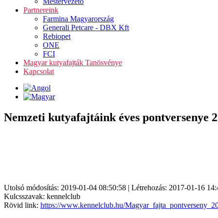
Mestervezető
Partnereink
Farmina Magyarország
Generali Petcare - DBX Kft
Rebiopet
ONE
FCI
Magyar kutyafajták Tanösvénye
Kapcsolat
Nemzeti kutyafajtáink éves pontversenye 2
Utolsó módosítás: 2019-01-04 08:50:58 | Létrehozás: 2017-01-16 14:
Kulcsszavak: kennelclub
Rövid link:
https://www.kennelclub.hu/Magyar_fajta_pontverseny_2