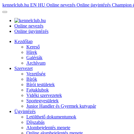
kennelclub.hu
EN
HU
Online nevezés
Online ügyintézés
Champion é
Online nevezés
Online ügyintézés
Kezdőlap
Kereső
Hírek
Galériák
Archívum
Szervezet
Vezetőség
Bírók
Bírói testületek
Fajtaklubok
Vidéki szervezetek
Sportegyesületek
Junior Handler és Gyermek kutyapár
Ügyintézés
Letölthető dokumentumok
Díjszabás
Alombejelentés menete
Online alombejelentés menete