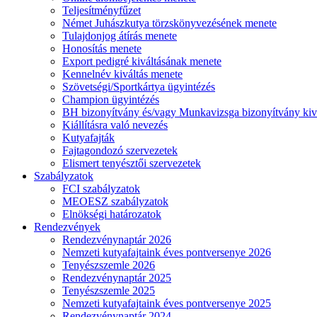
Teljesítményfűzet
Német Juhászkutya törzskönyvezésének menete
Tulajdonjog átírás menete
Honosítás menete
Export pedigré kiváltásának menete
Kennelnév kiváltás menete
Szövetségi/Sportkártya ügyintézés
Champion ügyintézés
BH bizonyítvány és/vagy Munkavizsga bizonyítvány kiv
Kiállításra való nevezés
Kutyafajták
Fajtagondozó szervezetek
Elismert tenyésztői szervezetek
Szabályzatok
FCI szabályzatok
MEOESZ szabályzatok
Elnökségi határozatok
Rendezvények
Rendezvénynaptár 2026
Nemzeti kutyafajtaink éves pontversenye 2026
Tenyészszemle 2026
Rendezvénynaptár 2025
Tenyészszemle 2025
Nemzeti kutyafajtaink éves pontversenye 2025
Rendezvénynaptár 2024