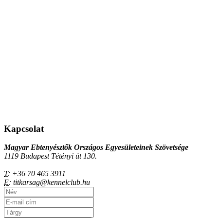
Kapcsolat
Magyar Ebtenyésztők Országos Egyesületeinek Szövetsége
1119 Budapest Tétényi út 130.
T:
+36 70 465 3911
E:
titkarsag@kennelclub.hu