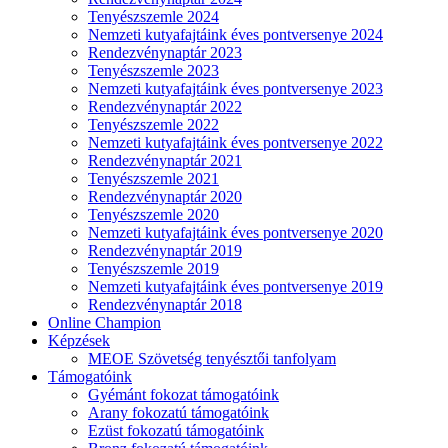
Tenyészszemle 2024
Nemzeti kutyafajtáink éves pontversenye 2024
Rendezvénynaptár 2023
Tenyészszemle 2023
Nemzeti kutyafajtáink éves pontversenye 2023
Rendezvénynaptár 2022
Tenyészszemle 2022
Nemzeti kutyafajtáink éves pontversenye 2022
Rendezvénynaptár 2021
Tenyészszemle 2021
Rendezvénynaptár 2020
Tenyészszemle 2020
Nemzeti kutyafajtáink éves pontversenye 2020
Rendezvénynaptár 2019
Tenyészszemle 2019
Nemzeti kutyafajtáink éves pontversenye 2019
Rendezvénynaptár 2018
Online Champion
Képzések
MEOE Szövetség tenyésztői tanfolyam
Támogatóink
Gyémánt fokozat támogatóink
Arany fokozatú támogatóink
Ezüst fokozatú támogatóink