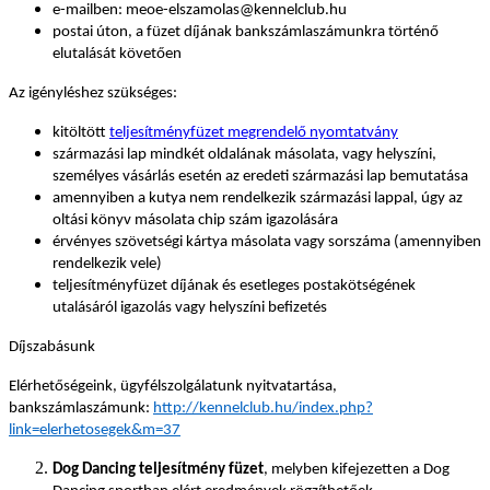
e-mailben: meoe-elszamolas@kennelclub.hu
postai úton, a füzet díjának bankszámlaszámunkra történő
elutalását követően
Az igényléshez szükséges:
kitöltött
teljesítményfüzet megrendelő nyomtatvány
származási lap mindkét oldalának másolata, vagy helyszíni,
személyes vásárlás esetén az eredeti származási lap bemutatása
amennyiben a kutya nem rendelkezik származási lappal, úgy az
oltási könyv másolata chip szám igazolására
érvényes szövetségi kártya másolata vagy sorszáma (amennyiben
rendelkezik vele)
teljesítményfüzet díjának és esetleges postakötségének
utalásáról igazolás vagy helyszíni befizetés
Díjszabásunk
Elérhetőségeink, ügyfélszolgálatunk nyitvatartása,
bankszámlaszámunk:
http://kennelclub.hu/index.php?
link=elerhetosegek&m=37
Dog Dancing teljesítmény füzet
, melyben kifejezetten a Dog