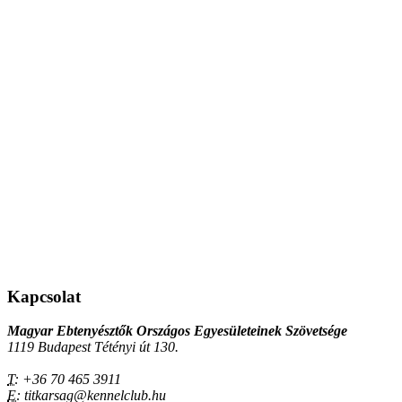
Kapcsolat
Magyar Ebtenyésztők Országos Egyesületeinek Szövetsége
1119 Budapest Tétényi út 130.
T:
+36 70 465 3911
E:
titkarsag@kennelclub.hu