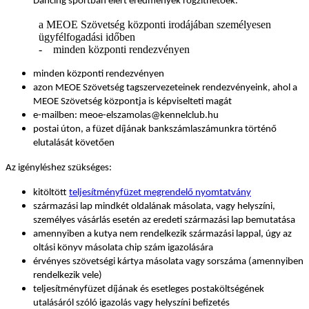
Dancing sportban elért eredmények rögzíthetőek.
a MEOE Szövetség központi irodájában személyesen
ügyfélfogadási időben
- minden központi rendezvényen
minden központi rendezvényen
azon MEOE Szövetség tagszervezeteinek rendezvényeink, ahol a
MEOE Szövetség központja is képviselteti magát
e-mailben: meoe-elszamolas@kennelclub.hu
postai úton, a füzet díjának bankszámlaszámunkra történő
elutalását követően
Az igényléshez szükséges:
kitöltött
teljesítményfüzet megrendelő nyomtatvány
származási lap mindkét oldalának másolata, vagy helyszíni,
személyes vásárlás esetén az eredeti származási lap bemutatása
amennyiben a kutya nem rendelkezik származási lappal, úgy az
oltási könyv másolata chip szám igazolására
érvényes szövetségi kártya másolata vagy sorszáma (amennyiben
rendelkezik vele)
teljesítményfüzet díjának és esetleges postaköltségének
utalásáról szóló igazolás vagy helyszíni befizetés