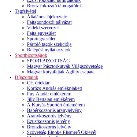
Ezüst fokozatú támogatóink
Bronz fokozatú támogatóink
Tagfelvétel
Általános tájékoztató
Fajtagondozói pályázat
Vidéki szervezet
Fajta egyesület
Sportegyesület
Pártoló tagok szekciója
Belépési nyilatkozatok
Sportbizottságok
SPORTBIZOTTSÁG
Magyar Pásztorkutyák Világszövetsége
Magyar kutyafajták Agility csapata
Díjazottaink
CH értéktár
Korózs András emlékplakett
Puy Aladár emlékérem
Jilly Bertalan emlékérem
A Kutyás Sportért érdemérem
Babérkoszorús aranyjelvény
Aranykoszorús jelvény
Ezüstkoszorús jelvény
Bronzkoszorús jelvény
Szövetség Elnöke Elismerő Oklevél