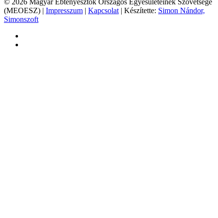
© 2026 Magyar Ebtenyésztők Országos Egyesületeinek Szövetsége
(MEOESZ) |
Impresszum
|
Kapcsolat
| Készítette:
Simon Nándor,
Simonszoft