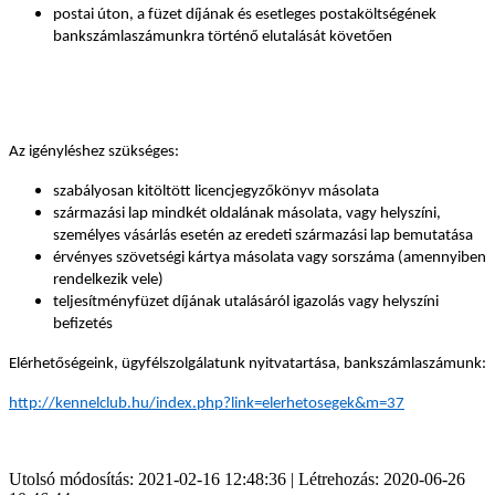
postai úton, a füzet díjának
és esetleges postaköltségének
bankszámlaszámunkra történő elutalását követően
Az igényléshez szükséges:
szabályosan kitöltött licencjegyzőkönyv másolata
származási lap mindkét oldalának másolata, vagy helyszíni,
személyes vásárlás esetén az eredeti származási lap bemutatása
érvényes szövetségi kártya másolata vagy sorszáma (amennyiben
rendelkezik vele)
teljesítményfüzet díjának utalásáról igazolás vagy helyszíni
befizetés
Elérhetőségeink, ügyfélszolgálatunk nyitvatartása, bankszámlaszámunk:
http://kennelclub.hu/index.php?link=elerhetosegek&m=37
Utolsó módosítás: 2021-02-16 12:48:36 | Létrehozás: 2020-06-26