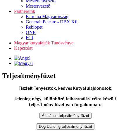
Mestertenyésztő
Mestervezető
Partnereink
Farmina Magyarország
Generali Petcare - DBX Kft
Rebiopet
ONE
FCI
Magyar kutyafajták Tanösvénye
Kapcsolat
Teljesítményfüzet
Tisztelt Tenyésztők, kedves Kutyatulajdonosok!
Jelenleg négy, különböző felhasználási célra készült
teljesítmény füzet van forgalomban: