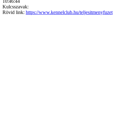
10:46:44
Kulcsszavak:
Rövid link:
https://www.kennelclub.hu/teljesitmenyfuzet