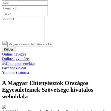
Küldés
Online nevezés
Online ügyintézés
Champion értéktár
Facebook oldal
Youtube csatorna
A Magyar Ebtenyésztők Országos
Egyesületeinek Szövetsége hivatalos
weboldala