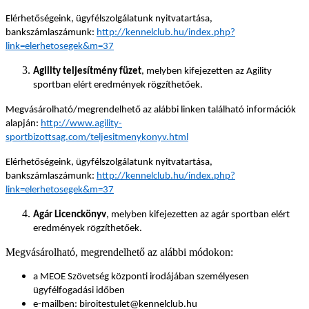
Elérhetőségeink, ügyfélszolgálatunk nyitvatartása,
bankszámlaszámunk:
http://kennelclub.hu/index.php?
link=elerhetosegek&m=37
Agility teljesítmény füzet
, melyben kifejezetten az Agility
sportban elért eredmények rögzíthetőek.
Megvásárolható/megrendelhető az alábbi linken található információk
alapján:
http://www.agility-
sportbizottsag.com/teljesitmenykonyv.html
Elérhetőségeink, ügyfélszolgálatunk nyitvatartása,
bankszámlaszámunk:
http://kennelclub.hu/index.php?
link=elerhetosegek&m=37
Agár Licenckönyv
, melyben kifejezetten az agár sportban elért
eredmények rögzíthetőek.
Megvásárolható, megrendelhető az alábbi módokon:
a MEOE Szövetség központi irodájában személyesen
ügyfélfogadási időben
e-mailben: biroitestulet@kennelclub.hu