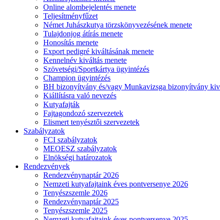
Online alombejelentés menete
Teljesítményfűzet
Német Juhászkutya törzskönyvezésének menete
Tulajdonjog átírás menete
Honosítás menete
Export pedigré kiváltásának menete
Kennelnév kiváltás menete
Szövetségi/Sportkártya ügyintézés
Champion ügyintézés
BH bizonyítvány és/vagy Munkavizsga bizonyítvány kiv
Kiállításra való nevezés
Kutyafajták
Fajtagondozó szervezetek
Elismert tenyésztői szervezetek
Szabályzatok
FCI szabályzatok
MEOESZ szabályzatok
Elnökségi határozatok
Rendezvények
Rendezvénynaptár 2026
Nemzeti kutyafajtaink éves pontversenye 2026
Tenyészszemle 2026
Rendezvénynaptár 2025
Tenyészszemle 2025
Nemzeti kutyafajtaink éves pontversenye 2025