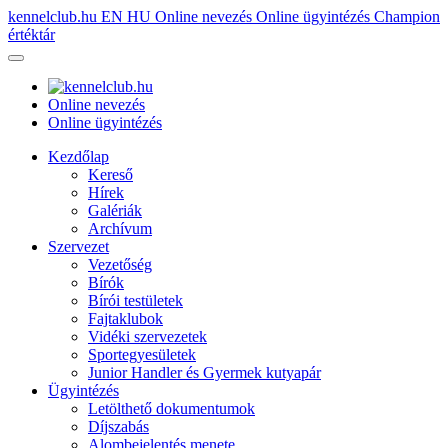
kennelclub.hu
EN
HU
Online nevezés
Online ügyintézés
Champion
értéktár
Online nevezés
Online ügyintézés
Kezdőlap
Kereső
Hírek
Galériák
Archívum
Szervezet
Vezetőség
Bírók
Bírói testületek
Fajtaklubok
Vidéki szervezetek
Sportegyesületek
Junior Handler és Gyermek kutyapár
Ügyintézés
Letölthető dokumentumok
Díjszabás
Alombejelentés menete