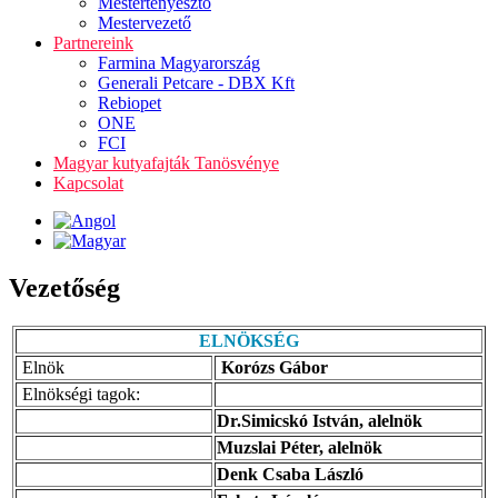
Mestertenyésztő
Mestervezető
Partnereink
Farmina Magyarország
Generali Petcare - DBX Kft
Rebiopet
ONE
FCI
Magyar kutyafajták Tanösvénye
Kapcsolat
Vezetőség
ELNÖKSÉG
Elnök
Korózs Gábor
Elnökségi tagok:
Dr.Simicskó István, alelnök
Muzslai Péter, alelnök
Denk Csaba László