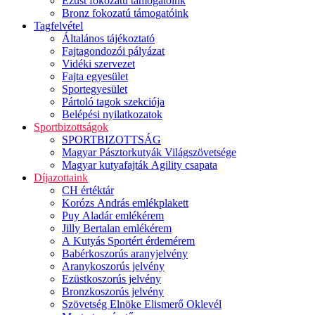
Ezüst fokozatú támogatóink
Bronz fokozatú támogatóink
Tagfelvétel
Általános tájékoztató
Fajtagondozói pályázat
Vidéki szervezet
Fajta egyesület
Sportegyesület
Pártoló tagok szekciója
Belépési nyilatkozatok
Sportbizottságok
SPORTBIZOTTSÁG
Magyar Pásztorkutyák Világszövetsége
Magyar kutyafajták Agility csapata
Díjazottaink
CH értéktár
Korózs András emlékplakett
Puy Aladár emlékérem
Jilly Bertalan emlékérem
A Kutyás Sportért érdemérem
Babérkoszorús aranyjelvény
Aranykoszorús jelvény
Ezüstkoszorús jelvény
Bronzkoszorús jelvény
Szövetség Elnöke Elismerő Oklevél