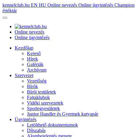
kennelclub.hu
EN
HU
Online nevezés
Online ügyintézés
Champion
értéktár
Online nevezés
Online ügyintézés
Kezdőlap
Kereső
Hírek
Galériák
Archívum
Szervezet
Vezetőség
Bírók
Bírói testületek
Fajtaklubok
Vidéki szervezetek
Sportegyesületek
Junior Handler és Gyermek kutyapár
Ügyintézés
Letölthető dokumentumok
Díjszabás
Alombejelentés menete