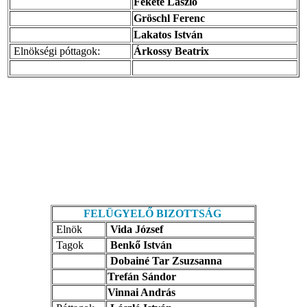
Fekete László
Gröschl Ferenc
Lakatos István
Elnökségi póttagok:
Árkossy Beatrix
FELÜGYELŐ BIZOTTSÁG
Elnök
Vida József
Tagok
Benkő István
Dobainé Tar Zsuzsanna
Trefán Sándor
Vinnai András