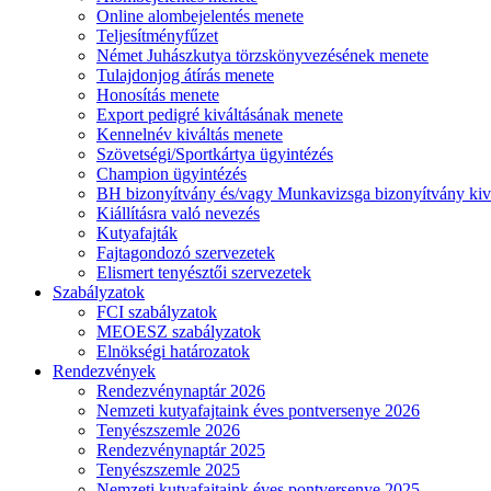
Online alombejelentés menete
Teljesítményfűzet
Német Juhászkutya törzskönyvezésének menete
Tulajdonjog átírás menete
Honosítás menete
Export pedigré kiváltásának menete
Kennelnév kiváltás menete
Szövetségi/Sportkártya ügyintézés
Champion ügyintézés
BH bizonyítvány és/vagy Munkavizsga bizonyítvány kiv
Kiállításra való nevezés
Kutyafajták
Fajtagondozó szervezetek
Elismert tenyésztői szervezetek
Szabályzatok
FCI szabályzatok
MEOESZ szabályzatok
Elnökségi határozatok
Rendezvények
Rendezvénynaptár 2026
Nemzeti kutyafajtaink éves pontversenye 2026
Tenyészszemle 2026
Rendezvénynaptár 2025
Tenyészszemle 2025
Nemzeti kutyafajtaink éves pontversenye 2025