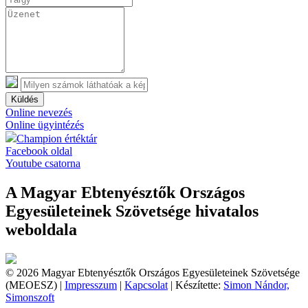
Küldés
Online nevezés
Online ügyintézés
Champion értéktár
Facebook oldal
Youtube csatorna
A Magyar Ebtenyésztők Országos
Egyesületeinek Szövetsége hivatalos
weboldala
© 2026 Magyar Ebtenyésztők Országos Egyesületeinek Szövetsége
(MEOESZ) |
Impresszum
|
Kapcsolat
| Készítette:
Simon Nándor,
Simonszoft