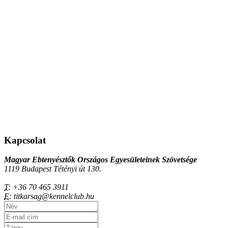
Kapcsolat
Magyar Ebtenyésztők Országos Egyesületeinek Szövetsége
1119 Budapest Tétényi út 130.
T:
+36 70 465 3911
E:
titkarsag@kennelclub.hu