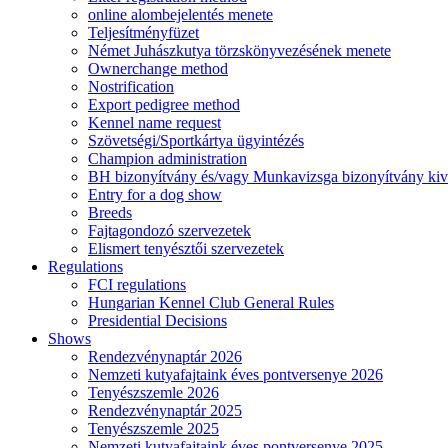
online alombejelentés menete
Teljesítményfüzet
Német Juhászkutya törzskönyvezésének menete
Ownerchange method
Nostrification
Export pedigree method
Kennel name request
Szövetségi/Sportkártya ügyintézés
Champion administration
BH bizonyítvány és/vagy Munkavizsga bizonyítvány kiv
Entry for a dog show
Breeds
Fajtagondozó szervezetek
Elismert tenyésztői szervezetek
Regulations
FCI regulations
Hungarian Kennel Club General Rules
Presidential Decisions
Shows
Rendezvénynaptár 2026
Nemzeti kutyafajtaink éves pontversenye 2026
Tenyészszemle 2026
Rendezvénynaptár 2025
Tenyészszemle 2025
Nemzeti kutyafajtaink éves pontversenye 2025