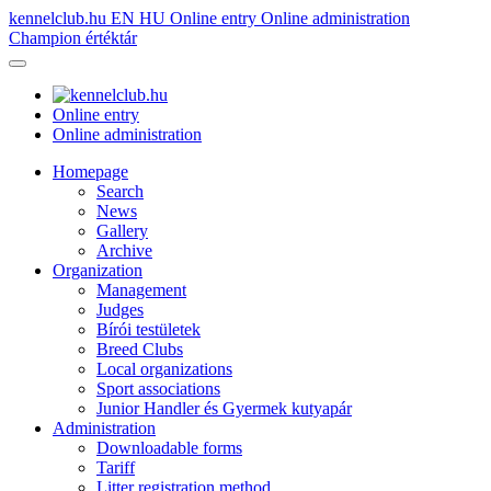
kennelclub.hu
EN
HU
Online entry
Online administration
Champion értéktár
Online entry
Online administration
Homepage
Search
News
Gallery
Archive
Organization
Management
Judges
Bírói testületek
Breed Clubs
Local organizations
Sport associations
Junior Handler és Gyermek kutyapár
Administration
Downloadable forms
Tariff
Litter registration method