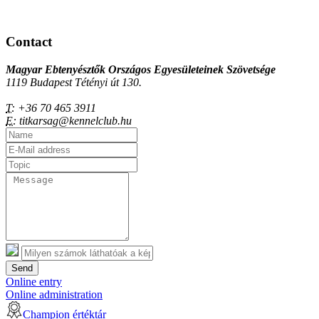
Contact
Magyar Ebtenyésztők Országos Egyesületeinek Szövetsége
1119 Budapest Tétényi út 130.
T:
+36 70 465 3911
E:
titkarsag@kennelclub.hu
Send
Online entry
Online administration
Champion értéktár