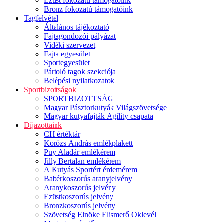
Ezüst fokozatú támogatóink
Bronz fokozatú támogatóink
Tagfelvétel
Általános tájékoztató
Fajtagondozói pályázat
Vidéki szervezet
Fajta egyesület
Sportegyesület
Pártoló tagok szekciója
Belépési nyilatkozatok
Sportbizottságok
SPORTBIZOTTSÁG
Magyar Pásztorkutyák Világszövetsége
Magyar kutyafajták Agility csapata
Díjazottaink
CH értéktár
Korózs András emlékplakett
Puy Aladár emlékérem
Jilly Bertalan emlékérem
A Kutyás Sportért érdemérem
Babérkoszorús aranyjelvény
Aranykoszorús jelvény
Ezüstkoszorús jelvény
Bronzkoszorús jelvény
Szövetség Elnöke Elismerő Oklevél