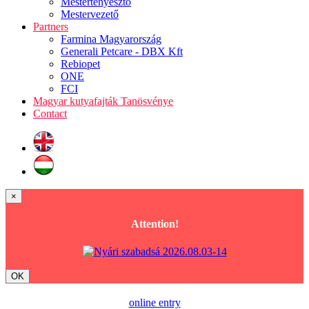
Mestertenyésztő
Mestervezető
Partners
Farmina Magyarország
Generali Petcare - DBX Kft
Rebiopet
ONE
FCI
Magyar kutyafajták Tanösvénye
Contact
×
Attention!
OK
online entry