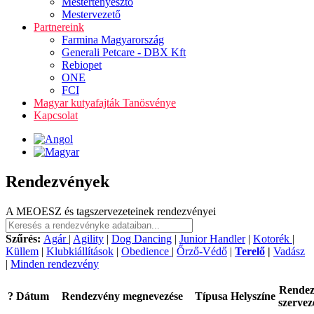
Mestertenyésztő
Mestervezető
Partnereink
Farmina Magyarország
Generali Petcare - DBX Kft
Rebiopet
ONE
FCI
Magyar kutyafajták Tanösvénye
Kapcsolat
Rendezvények
A MEOESZ és tagszervezeteinek rendezvényei
Szűrés:
Agár
|
Agility
|
Dog Dancing
|
Junior Handler
|
Kotorék
|
Küllem
|
Klubkiállítások
|
Obedience
|
Őrző-Védő
|
Terelő
|
Vadász
|
Minden rendezvény
Rende
?
Dátum
Rendezvény megnevezése
Típusa
Helyszíne
szervez