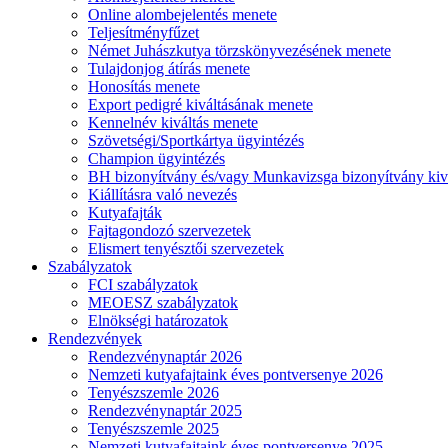
Online alombejelentés menete
Teljesítményfűzet
Német Juhászkutya törzskönyvezésének menete
Tulajdonjog átírás menete
Honosítás menete
Export pedigré kiváltásának menete
Kennelnév kiváltás menete
Szövetségi/Sportkártya ügyintézés
Champion ügyintézés
BH bizonyítvány és/vagy Munkavizsga bizonyítvány kiv
Kiállításra való nevezés
Kutyafajták
Fajtagondozó szervezetek
Elismert tenyésztői szervezetek
Szabályzatok
FCI szabályzatok
MEOESZ szabályzatok
Elnökségi határozatok
Rendezvények
Rendezvénynaptár 2026
Nemzeti kutyafajtaink éves pontversenye 2026
Tenyészszemle 2026
Rendezvénynaptár 2025
Tenyészszemle 2025
Nemzeti kutyafajtaink éves pontversenye 2025