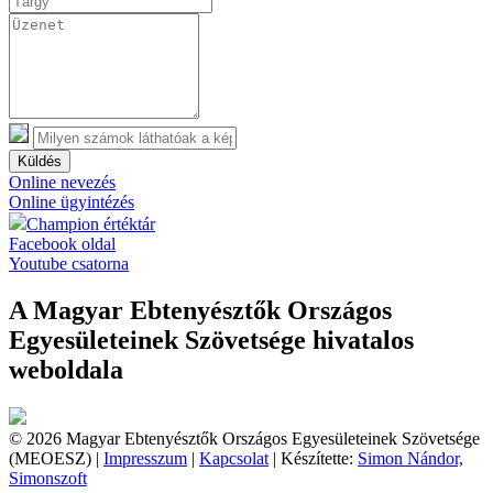
Küldés
Online nevezés
Online ügyintézés
Champion értéktár
Facebook oldal
Youtube csatorna
A Magyar Ebtenyésztők Országos
Egyesületeinek Szövetsége hivatalos
weboldala
© 2026 Magyar Ebtenyésztők Országos Egyesületeinek Szövetsége
(MEOESZ) |
Impresszum
|
Kapcsolat
| Készítette:
Simon Nándor,
Simonszoft