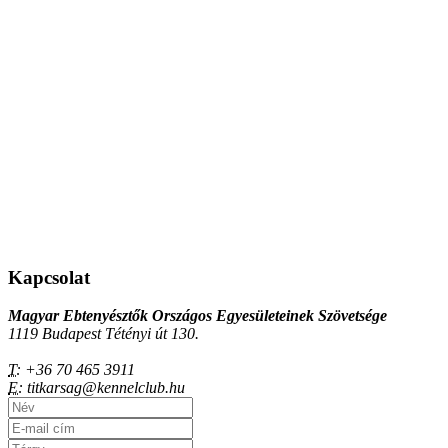
Kapcsolat
Magyar Ebtenyésztők Országos Egyesületeinek Szövetsége
1119 Budapest Tétényi út 130.
T:
+36 70 465 3911
E:
titkarsag@kennelclub.hu