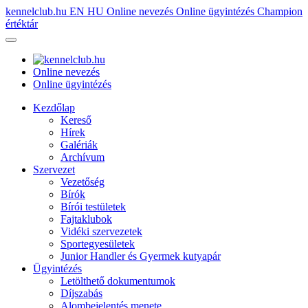
kennelclub.hu
EN
HU
Online nevezés
Online ügyintézés
Champion
értéktár
Online nevezés
Online ügyintézés
Kezdőlap
Kereső
Hírek
Galériák
Archívum
Szervezet
Vezetőség
Bírók
Bírói testületek
Fajtaklubok
Vidéki szervezetek
Sportegyesületek
Junior Handler és Gyermek kutyapár
Ügyintézés
Letölthető dokumentumok
Díjszabás
Alombejelentés menete