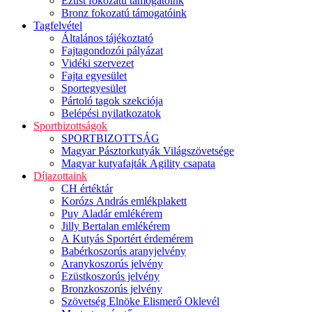
Ezüst fokozatú támogatóink
Bronz fokozatú támogatóink
Tagfelvétel
Általános tájékoztató
Fajtagondozói pályázat
Vidéki szervezet
Fajta egyesület
Sportegyesület
Pártoló tagok szekciója
Belépési nyilatkozatok
Sportbizottságok
SPORTBIZOTTSÁG
Magyar Pásztorkutyák Világszövetsége
Magyar kutyafajták Agility csapata
Díjazottaink
CH értéktár
Korózs András emlékplakett
Puy Aladár emlékérem
Jilly Bertalan emlékérem
A Kutyás Sportért érdemérem
Babérkoszorús aranyjelvény
Aranykoszorús jelvény
Ezüstkoszorús jelvény
Bronzkoszorús jelvény
Szövetség Elnöke Elismerő Oklevél