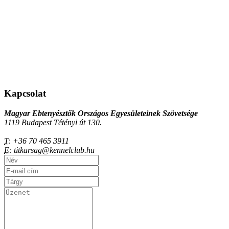
Kapcsolat
Magyar Ebtenyésztők Országos Egyesületeinek Szövetsége
1119 Budapest Tétényi út 130.
T:
+36 70 465 3911
E:
titkarsag@kennelclub.hu