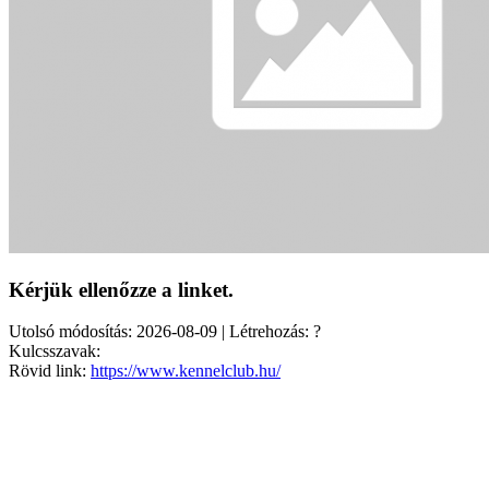
Kérjük ellenőzze a linket.
Utolsó módosítás: 2026-08-09 | Létrehozás: ?
Kulcsszavak:
Rövid link:
https://www.kennelclub.hu/