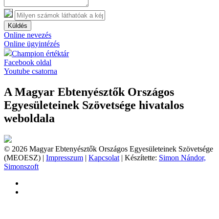
Küldés
Online nevezés
Online ügyintézés
Champion értéktár
Facebook oldal
Youtube csatorna
A Magyar Ebtenyésztők Országos
Egyesületeinek Szövetsége hivatalos
weboldala
© 2026 Magyar Ebtenyésztők Országos Egyesületeinek Szövetsége
(MEOESZ) |
Impresszum
|
Kapcsolat
| Készítette:
Simon Nándor,
Simonszoft