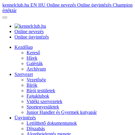
kennelclub.hu
EN
HU
Online nevezés
Online ügyintézés
Champion
értéktár
Online nevezés
Online ügyintézés
Kezdőlap
Kereső
Hírek
Galériák
Archívum
Szervezet
Vezetőség
Bírók
Bírói testületek
Fajtaklubok
Vidéki szervezetek
Sportegyesületek
Junior Handler és Gyermek kutyapár
Ügyintézés
Letölthető dokumentumok
Díjszabás
Alombejelentés menete