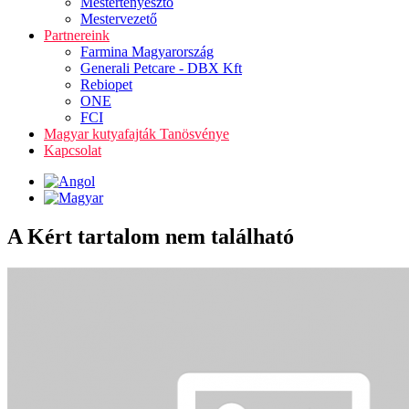
Mestertenyésztő
Mestervezető
Partnereink
Farmina Magyarország
Generali Petcare - DBX Kft
Rebiopet
ONE
FCI
Magyar kutyafajták Tanösvénye
Kapcsolat
A Kért tartalom nem található