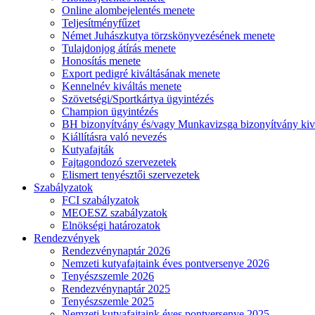
Online alombejelentés menete
Teljesítményfűzet
Német Juhászkutya törzskönyvezésének menete
Tulajdonjog átírás menete
Honosítás menete
Export pedigré kiváltásának menete
Kennelnév kiváltás menete
Szövetségi/Sportkártya ügyintézés
Champion ügyintézés
BH bizonyítvány és/vagy Munkavizsga bizonyítvány kiv
Kiállításra való nevezés
Kutyafajták
Fajtagondozó szervezetek
Elismert tenyésztői szervezetek
Szabályzatok
FCI szabályzatok
MEOESZ szabályzatok
Elnökségi határozatok
Rendezvények
Rendezvénynaptár 2026
Nemzeti kutyafajtaink éves pontversenye 2026
Tenyészszemle 2026
Rendezvénynaptár 2025
Tenyészszemle 2025
Nemzeti kutyafajtaink éves pontversenye 2025