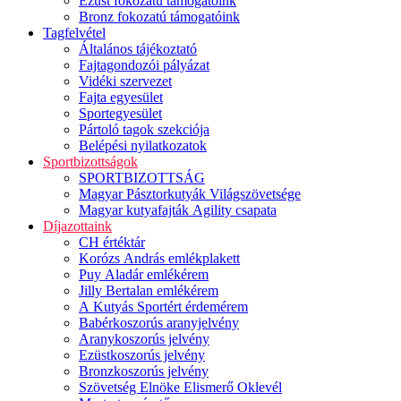
Ezüst fokozatú támogatóink
Bronz fokozatú támogatóink
Tagfelvétel
Általános tájékoztató
Fajtagondozói pályázat
Vidéki szervezet
Fajta egyesület
Sportegyesület
Pártoló tagok szekciója
Belépési nyilatkozatok
Sportbizottságok
SPORTBIZOTTSÁG
Magyar Pásztorkutyák Világszövetsége
Magyar kutyafajták Agility csapata
Díjazottaink
CH értéktár
Korózs András emlékplakett
Puy Aladár emlékérem
Jilly Bertalan emlékérem
A Kutyás Sportért érdemérem
Babérkoszorús aranyjelvény
Aranykoszorús jelvény
Ezüstkoszorús jelvény
Bronzkoszorús jelvény
Szövetség Elnöke Elismerő Oklevél