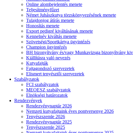
Online alombejelentés menete
Teljesítményfűzet
Német Juhászkutya törzskönyvezésének menete
Tulajdonjog átírás menete
Honosítás menete
Export pedigré kiváltásának menete
Kennelnév kiváltás menete
Szövetségi/Sportkártya ügyintézés
Champion ügyintézés
BH bizonyítvány és/vagy Munkavizsga bizonyítvány kiv
Kiállításra való nevezés
Kutyafajták
Fajtagondozó szervezetek
Elismert tenyésztői szervezetek
Szabályzatok
FCI szabályzatok
MEOESZ szabályzatok
Elnökségi határozatok
Rendezvények
Rendezvénynaptár 2026
Nemzeti kutyafajtaink éves pontversenye 2026
Tenyészszemle 2026
Rendezvénynaptár 2025
Tenyészszemle 2025
Nemzeti kutyafajtaink éves pontversenye 2025