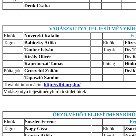
Denk Csaba
VADÁSZKUTYA TELJESÍTMÉNYBÍR
Elnök
Noveczki Katalin
Fe
Tagok
Babiczky Attila
Elnök
Füze
Tauber István
Tagok
Dr. T
Király Olivér
Dr. K
Kapronczai Tamás
Póttag
Hink
Póttagok
Groszebil Zoltán
Deák
Tapasztó Sándor
További információ:
http://vtbt.org.hu/
Vadászkutya teljesítménybírói testület hírek :
ŐRZŐ-VÉDŐ TELJESÍTMÉNYBÍRÓ
Elnök
Suszter Ferenc
Feg
Tagok
Nagy Géza
Elnök
Zsóri
Lovász Attila
Tagok
Arató