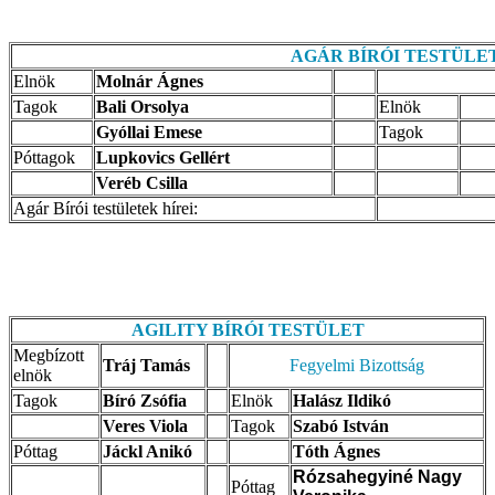
AGÁR BÍRÓI TESTÜLE
Elnök
Molnár Ágnes
Tagok
Bali Orsolya
Elnök
Gyóllai Emese
Tagok
Póttagok
Lupkovics Gellért
Veréb Csilla
Agár Bírói testületek hírei:
AGILITY BÍRÓI
TESTÜLET
Megbízott
Tráj Tamás
Fegyelmi Bizottság
elnök
Tagok
Bíró Zsófia
Elnök
Halász Ildikó
Veres Viola
Tagok
Szabó István
Póttag
Jáckl Anikó
Tóth Ágnes
Rózsahegyiné Nagy
Póttag