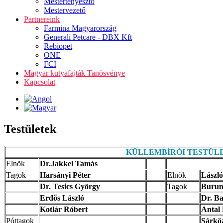
Mestertenyésztő
Mestervezető
Partnereink
Farmina Magyarország
Generali Petcare - DBX Kft
Rebiopet
ONE
FCI
Magyar kutyafajták Tanösvénye
Kapcsolat
Testületek
KÜLLEMBÍRÓI TESTÜL
Elnök
Dr.Jakkel Tamás
Tagok
Harsányi Péter
Elnök
László
Dr. Tesics György
Tagok
Burunk
Erdős László
Dr. Ba
Kotlár Róbert
Antal
Póttagok
Sárkö