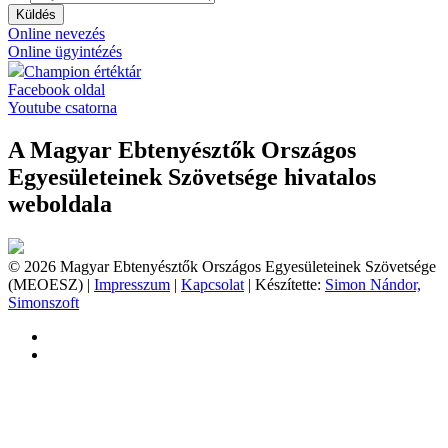
Küldés
Online nevezés
Online ügyintézés
Champion értéktár
Facebook oldal
Youtube csatorna
A Magyar Ebtenyésztők Országos
Egyesületeinek Szövetsége hivatalos
weboldala
© 2026 Magyar Ebtenyésztők Országos Egyesületeinek Szövetsége
(MEOESZ) |
Impresszum
|
Kapcsolat
| Készítette:
Simon Nándor,
Simonszoft