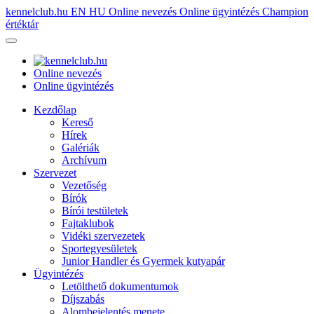
kennelclub.hu
EN
HU
Online nevezés
Online ügyintézés
Champion
értéktár
Online nevezés
Online ügyintézés
Kezdőlap
Kereső
Hírek
Galériák
Archívum
Szervezet
Vezetőség
Bírók
Bírói testületek
Fajtaklubok
Vidéki szervezetek
Sportegyesületek
Junior Handler és Gyermek kutyapár
Ügyintézés
Letölthető dokumentumok
Díjszabás
Alombejelentés menete