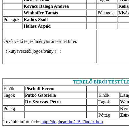
Kovács-Balogh Andrea
Kollá
Winhoffer Tamás
Póttagok
Kivá
Póttagok
Radics Zsolt
Halász Árpád
Őrző-védő teljesítménybírói tesület hírei:
( kutyavezetői jogosítvány ) :
TERELŐ BÍRÓI TESTÜL
Elnök
Pischoff Ferenc
Tagok
Patkó Gabriella
Elnök
Län
Dr. Szarvas Petra
Tagok
Wenz
Póttag
Kiss
Póttag
Zsír
További információ:
http://dogheart.hu/TBT/index.htm