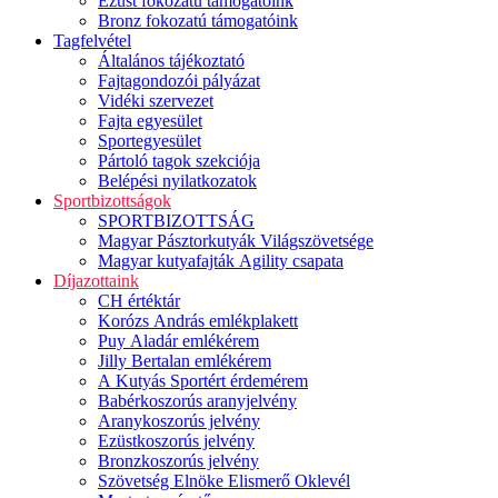
Ezüst fokozatú támogatóink
Bronz fokozatú támogatóink
Tagfelvétel
Általános tájékoztató
Fajtagondozói pályázat
Vidéki szervezet
Fajta egyesület
Sportegyesület
Pártoló tagok szekciója
Belépési nyilatkozatok
Sportbizottságok
SPORTBIZOTTSÁG
Magyar Pásztorkutyák Világszövetsége
Magyar kutyafajták Agility csapata
Díjazottaink
CH értéktár
Korózs András emlékplakett
Puy Aladár emlékérem
Jilly Bertalan emlékérem
A Kutyás Sportért érdemérem
Babérkoszorús aranyjelvény
Aranykoszorús jelvény
Ezüstkoszorús jelvény
Bronzkoszorús jelvény
Szövetség Elnöke Elismerő Oklevél