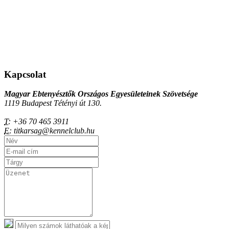
Kapcsolat
Magyar Ebtenyésztők Országos Egyesületeinek Szövetsége
1119 Budapest Tétényi út 130.
T:
+36 70 465 3911
E:
titkarsag@kennelclub.hu