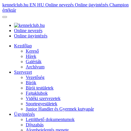
kennelclub.hu
EN
HU
Online nevezés
Online ügyintézés
Champion
értéktár
Online nevezés
Online ügyintézés
Kezdőlap
Kereső
Hírek
Galériák
Archívum
Szervezet
Vezetőség
Bírók
Bírói testületek
Fajtaklubok
Vidéki szervezetek
Sportegyesületek
Junior Handler és Gyermek kutyapár
Ügyintézés
Letölthető dokumentumok
Díjszabás
Alombejelentés menete