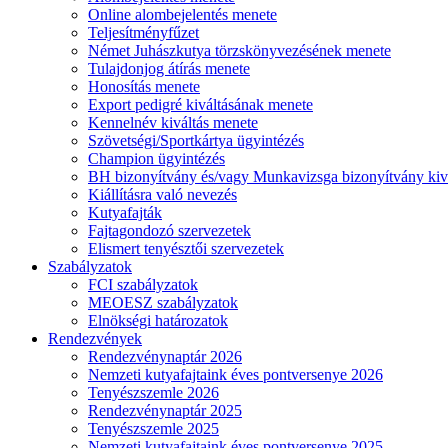
Online alombejelentés menete
Teljesítményfűzet
Német Juhászkutya törzskönyvezésének menete
Tulajdonjog átírás menete
Honosítás menete
Export pedigré kiváltásának menete
Kennelnév kiváltás menete
Szövetségi/Sportkártya ügyintézés
Champion ügyintézés
BH bizonyítvány és/vagy Munkavizsga bizonyítvány kiv
Kiállításra való nevezés
Kutyafajták
Fajtagondozó szervezetek
Elismert tenyésztői szervezetek
Szabályzatok
FCI szabályzatok
MEOESZ szabályzatok
Elnökségi határozatok
Rendezvények
Rendezvénynaptár 2026
Nemzeti kutyafajtaink éves pontversenye 2026
Tenyészszemle 2026
Rendezvénynaptár 2025
Tenyészszemle 2025
Nemzeti kutyafajtaink éves pontversenye 2025