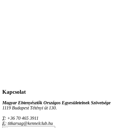
Kapcsolat
Magyar Ebtenyésztők Országos Egyesületeinek Szövetsége
1119 Budapest Tétényi út 130.
T:
+36 70 465 3911
E:
titkarsag@kennelclub.hu