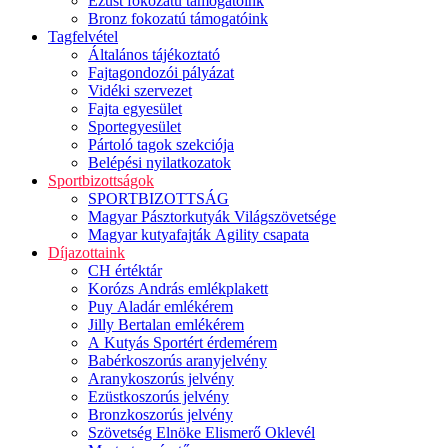
Ezüst fokozatú támogatóink
Bronz fokozatú támogatóink
Tagfelvétel
Általános tájékoztató
Fajtagondozói pályázat
Vidéki szervezet
Fajta egyesület
Sportegyesület
Pártoló tagok szekciója
Belépési nyilatkozatok
Sportbizottságok
SPORTBIZOTTSÁG
Magyar Pásztorkutyák Világszövetsége
Magyar kutyafajták Agility csapata
Díjazottaink
CH értéktár
Korózs András emlékplakett
Puy Aladár emlékérem
Jilly Bertalan emlékérem
A Kutyás Sportért érdemérem
Babérkoszorús aranyjelvény
Aranykoszorús jelvény
Ezüstkoszorús jelvény
Bronzkoszorús jelvény
Szövetség Elnöke Elismerő Oklevél