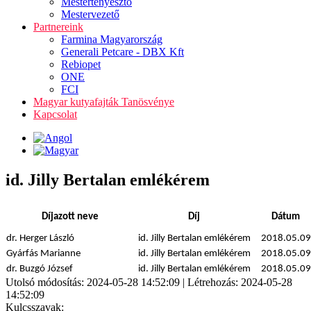
Mestertenyésztő
Mestervezető
Partnereink
Farmina Magyarország
Generali Petcare - DBX Kft
Rebiopet
ONE
FCI
Magyar kutyafajták Tanösvénye
Kapcsolat
id. Jilly Bertalan emlékérem
Díjazott neve
Díj
Dátum
dr. Herger László
id. Jilly Bertalan emlékérem
2018.05.09
Gyárfás Marianne
id. Jilly Bertalan emlékérem
2018.05.09
dr. Buzgó József
id. Jilly Bertalan emlékérem
2018.05.09
Utolsó módosítás: 2024-05-28 14:52:09 | Létrehozás: 2024-05-28
14:52:09
Kulcsszavak: