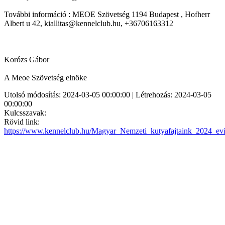
További információ : MEOE Szövetség 1194 Budapest , Hofherr
Albert u 42, kiallitas@kennelclub.hu, +36706163312
Korózs Gábor
A Meoe Szövetség elnöke
Utolsó módosítás: 2024-03-05 00:00:00 | Létrehozás: 2024-03-05
00:00:00
Kulcsszavak:
Rövid link:
https://www.kennelclub.hu/Magyar_Nemzeti_kutyafajtaink_2024_ev