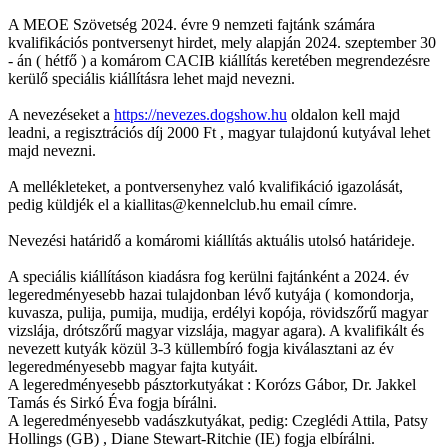
A MEOE Szövetség 2024. évre 9 nemzeti fajtánk számára
kvalifikációs pontversenyt hirdet, mely alapján 2024. szeptember 30
- án ( hétfő ) a komárom CACIB kiállítás keretében megrendezésre
kerülő speciális kiállításra lehet majd nevezni.
A nevezéseket a
https://nevezes.dogshow.hu
oldalon kell majd
leadni, a regisztrációs díj 2000 Ft , magyar tulajdonú kutyával lehet
majd nevezni.
A mellékleteket, a pontversenyhez való kvalifikáció igazolását,
pedig küldjék el a kiallitas@kennelclub.hu email címre.
Nevezési határidő a komáromi kiállítás aktuális utolsó határideje.
A speciális kiállításon kiadásra fog kerülni fajtánként a 2024. év
legeredményesebb hazai tulajdonban lévő kutyája ( komondorja,
kuvasza, pulija, pumija, mudija, erdélyi kopója, rövidszőrű magyar
vizslája, drótszőrű magyar vizslája, magyar agara). A kvalifikált és
nevezett kutyák közül 3-3 küllembíró fogja kiválasztani az év
legeredményesebb magyar fajta kutyáit.
A legeredményesebb pásztorkutyákat : Korózs Gábor, Dr. Jakkel
Tamás és Sirkó Éva fogja bírálni.
A legeredményesebb vadászkutyákat, pedig: Czeglédi Attila, Patsy
Hollings (GB) , Diane Stewart-Ritchie (IE) fogja elbírálni.