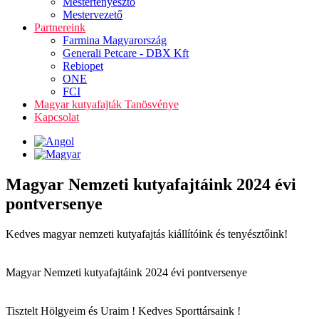
Mestertenyésztő
Mestervezető
Partnereink
Farmina Magyarország
Generali Petcare - DBX Kft
Rebiopet
ONE
FCI
Magyar kutyafajták Tanösvénye
Kapcsolat
Magyar Nemzeti kutyafajtáink 2024 évi
pontversenye
Kedves magyar nemzeti kutyafajtás kiállítóink és tenyésztőink!
Magyar Nemzeti kutyafajtáink 2024 évi pontversenye
Tisztelt Hölgyeim és Uraim ! Kedves Sporttársaink !