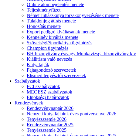
Online alombejelentés menete
Teljesítményfűzet
Német Juhászkutya törzskönyvezésének menete
Tulajdonjog átírás menete
Honosítás menete
Export pedigré kiváltásának menete
Kennelnév kiváltás menete
Szövetségi/Sportkártya ügyintézés
Champion ügyintézés
BH bizonyítvány és/vagy Munkavizsga bizonyítvány kiv
Kiállításra való nevezés
Kutyafajták
Fajtagondozó szervezetek
Elismert tenyésztői szervezetek
Szabályzatok
FCI szabályzatok
MEOESZ szabályzatok
Elnökségi határozatok
Rendezvények
Rendezvénynaptár 2026
Nemzeti kutyafajtaink éves pontversenye 2026
Tenyészszemle 2026
Rendezvénynaptár 2025
Tenyészszemle 2025
Nemzeti kutyafajtaink éves pontversenye 2025