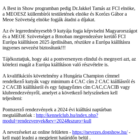
A Best in Show programban pedig Dr.Jakkel Tamás az FCI elnöke,
a MEOESZ küllembírói testületének elnöke és Korózs Gábor a
Meoe Szövetség elnöke fogják átadni a díjakat.
Az év legeredményesebb 9 kutyája fogja képviselni Magyarországot
és a MEOE Szövetséget a Brnoban megrendezésre kerülő FCI
Európa kiállításon 2025 áprilisában, részükre a Európa kiállításra
ingyenes nevezést biztosítunk!!!
Tájékoztatjuk, hogy aki a pontversenyen elindul és megnyeri azt, az
kötelezi magát a Európa kiállításon való részvételre is.
A kvalifikációs követelmény a Hungária Champion címmel
rendelkező kutyák vagy minimum 4 CAC cím 2 CAC kiállíásról és
2 CACIB kiállításról és egy fajtagyőztes cím CAC,CACIB vagy
klubrendezvényről, amelyet a következő helyszíneken kell
teljesíteni:
Pontszerző rendezvények a 2024 évi kiálltási naptárban
megtalálhatóak :
http://kennelclub.hu/index.php?
modul=rendezvenyek&ev=2024&szuro=kull
A nevezéseket az online felületen -
https://nevezes.dogshow.hu/
-
kell majd leadni a megjelent határidőn belül .