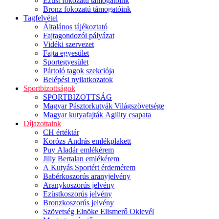
Ezüst fokozatú támogatóink
Bronz fokozatú támogatóink
Tagfelvétel
Általános tájékoztató
Fajtagondozói pályázat
Vidéki szervezet
Fajta egyesület
Sportegyesület
Pártoló tagok szekciója
Belépési nyilatkozatok
Sportbizottságok
SPORTBIZOTTSÁG
Magyar Pásztorkutyák Világszövetsége
Magyar kutyafajták Agility csapata
Díjazottaink
CH értéktár
Korózs András emlékplakett
Puy Aladár emlékérem
Jilly Bertalan emlékérem
A Kutyás Sportért érdemérem
Babérkoszorús aranyjelvény
Aranykoszorús jelvény
Ezüstkoszorús jelvény
Bronzkoszorús jelvény
Szövetség Elnöke Elismerő Oklevél