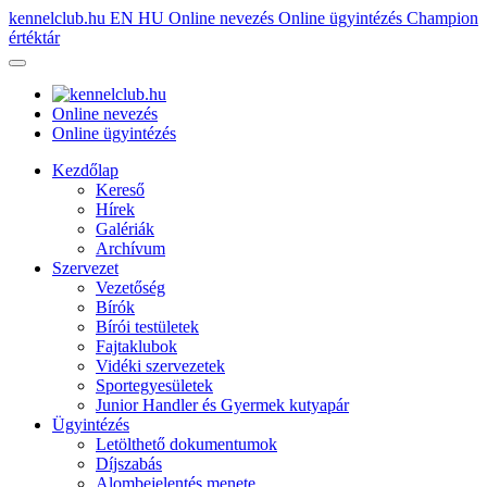
kennelclub.hu
EN
HU
Online nevezés
Online ügyintézés
Champion
értéktár
Online nevezés
Online ügyintézés
Kezdőlap
Kereső
Hírek
Galériák
Archívum
Szervezet
Vezetőség
Bírók
Bírói testületek
Fajtaklubok
Vidéki szervezetek
Sportegyesületek
Junior Handler és Gyermek kutyapár
Ügyintézés
Letölthető dokumentumok
Díjszabás
Alombejelentés menete