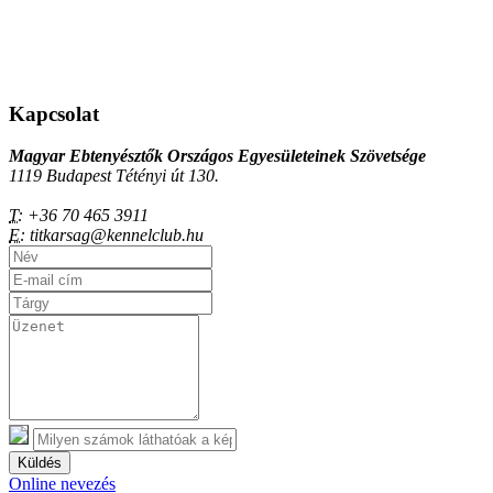
Kapcsolat
Magyar Ebtenyésztők Országos Egyesületeinek Szövetsége
1119 Budapest Tétényi út 130.
T:
+36 70 465 3911
E:
titkarsag@kennelclub.hu
Küldés
Online nevezés