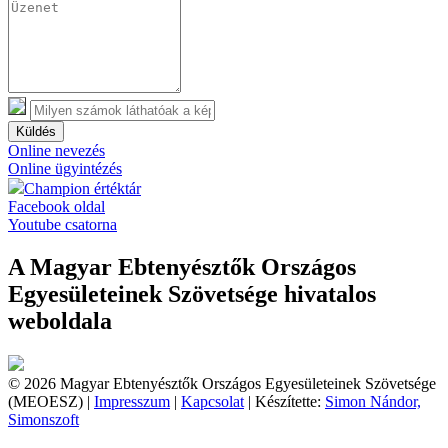
Küldés
Online nevezés
Online ügyintézés
Champion értéktár
Facebook oldal
Youtube csatorna
A Magyar Ebtenyésztők Országos
Egyesületeinek Szövetsége hivatalos
weboldala
© 2026 Magyar Ebtenyésztők Országos Egyesületeinek Szövetsége
(MEOESZ) |
Impresszum
|
Kapcsolat
| Készítette:
Simon Nándor,
Simonszoft