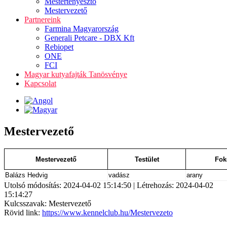
Mestertenyésztő
Mestervezető
Partnereink
Farmina Magyarország
Generali Petcare - DBX Kft
Rebiopet
ONE
FCI
Magyar kutyafajták Tanösvénye
Kapcsolat
Mestervezető
Mestervezető
Testület
Fok
Balázs Hedvig
vadász
arany
Utolsó módosítás: 2024-04-02 15:14:50 | Létrehozás: 2024-04-02
15:14:27
Kulcsszavak: Mestervezető
Rövid link:
https://www.kennelclub.hu/Mestervezeto