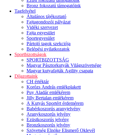
Ezüst fokozatú támogatóink
Bronz fokozatú támogatóink
Tagfelvétel
Általános tájékoztató
Fajtagondozói pályázat
Vidéki szervezet
Fajta egyesület
Sportegyesület
Pártoló tagok szekciója
Belépési nyilatkozatok
Sportbizottságok
SPORTBIZOTTSÁG
Magyar Pásztorkutyák Világszövetsége
Magyar kutyafajták Agility csapata
Díjazottaink
CH értéktár
Korózs András emlékplakett
Puy Aladár emlékérem
Jilly Bertalan emlékérem
A Kutyás Sportért érdemérem
Babérkoszorús aranyjelvény
Aranykoszorús jelvény
Ezüstkoszorús jelvény
Bronzkoszorús jelvény
Szövetség Elnöke Elismerő Oklevél