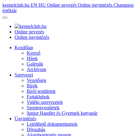
kennelclub.hu
EN
HU
Online nevezés
Online ügyintézés
Champion
értéktár
Online nevezés
Online ügyintézés
Kezdőlap
Kereső
Hírek
Galériák
Archívum
Szervezet
Vezetőség
Bírók
Bírói testületek
Fajtaklubok
Vidéki szervezetek
Sportegyesületek
Junior Handler és Gyermek kutyapár
Ügyintézés
Letölthető dokumentumok
Díjszabás
Alombejelentés menete