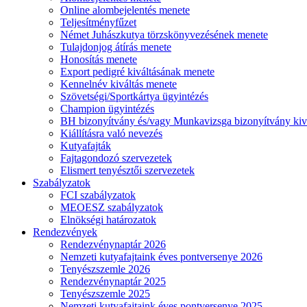
Online alombejelentés menete
Teljesítményfűzet
Német Juhászkutya törzskönyvezésének menete
Tulajdonjog átírás menete
Honosítás menete
Export pedigré kiváltásának menete
Kennelnév kiváltás menete
Szövetségi/Sportkártya ügyintézés
Champion ügyintézés
BH bizonyítvány és/vagy Munkavizsga bizonyítvány kiv
Kiállításra való nevezés
Kutyafajták
Fajtagondozó szervezetek
Elismert tenyésztői szervezetek
Szabályzatok
FCI szabályzatok
MEOESZ szabályzatok
Elnökségi határozatok
Rendezvények
Rendezvénynaptár 2026
Nemzeti kutyafajtaink éves pontversenye 2026
Tenyészszemle 2026
Rendezvénynaptár 2025
Tenyészszemle 2025
Nemzeti kutyafajtaink éves pontversenye 2025