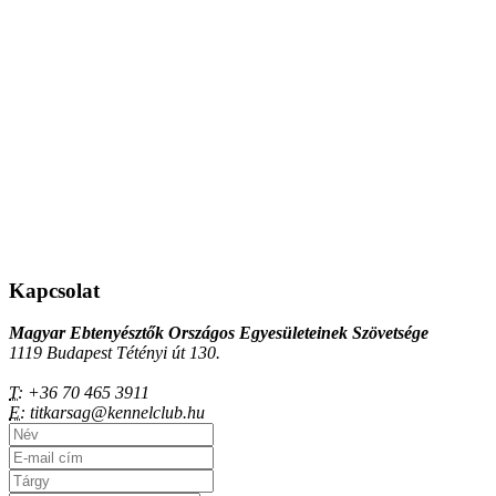
Kapcsolat
Magyar Ebtenyésztők Országos Egyesületeinek Szövetsége
1119 Budapest Tétényi út 130.
T:
+36 70 465 3911
E:
titkarsag@kennelclub.hu