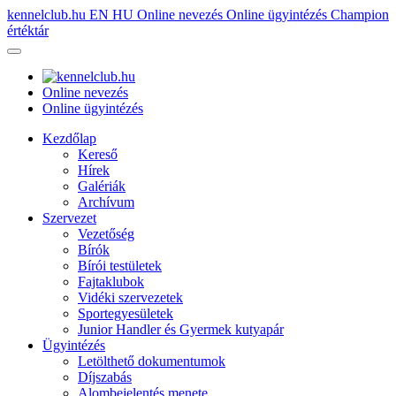
kennelclub.hu
EN
HU
Online nevezés
Online ügyintézés
Champion
értéktár
Online nevezés
Online ügyintézés
Kezdőlap
Kereső
Hírek
Galériák
Archívum
Szervezet
Vezetőség
Bírók
Bírói testületek
Fajtaklubok
Vidéki szervezetek
Sportegyesületek
Junior Handler és Gyermek kutyapár
Ügyintézés
Letölthető dokumentumok
Díjszabás
Alombejelentés menete