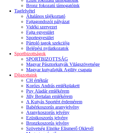
Ezüst fokozatú támogatóink
Bronz fokozatú támogatóink
Tagfelvétel
Általános tájékoztató
Fajtagondozói pályázat
Vidéki szervezet
Fajta egyesület
Sportegyesület
Pártoló tagok szekciója
Belépési nyilatkozatok
Sportbizottságok
SPORTBIZOTTSÁG
Magyar Pásztorkutyák Világszövetsége
Magyar kutyafajták Agility csapata
Díjazottaink
CH értéktár
Korózs András emlékplakett
Puy Aladár emlékérem
Jilly Bertalan emlékérem
A Kutyás Sportért érdemérem
Babérkoszorús aranyjelvény
Aranykoszorús jelvény
Ezüstkoszorús jelvény
Bronzkoszorús jelvény
Szövetség Elnöke Elismerő Oklevél