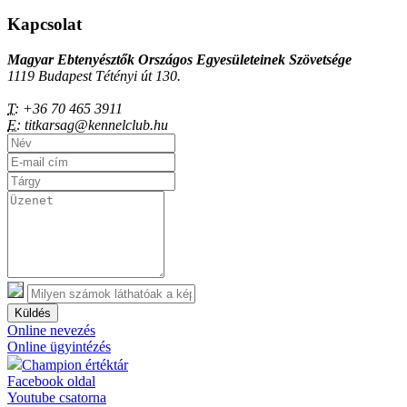
Kapcsolat
Magyar Ebtenyésztők Országos Egyesületeinek Szövetsége
1119 Budapest Tétényi út 130.
T:
+36 70 465 3911
E:
titkarsag@kennelclub.hu
Küldés
Online nevezés
Online ügyintézés
Champion értéktár
Facebook oldal
Youtube csatorna