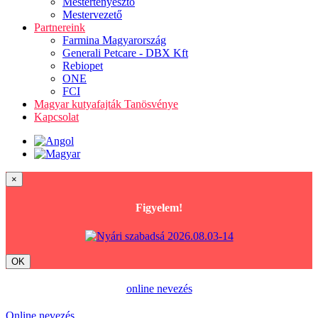
Mestertenyésztő
Mestervezető
Partnereink
Farmina Magyarország
Generali Petcare - DBX Kft
Rebiopet
ONE
FCI
Magyar kutyafajták Tanösvénye
Kapcsolat
×
Figyelem!
OK
online nevezés
Online nevezés