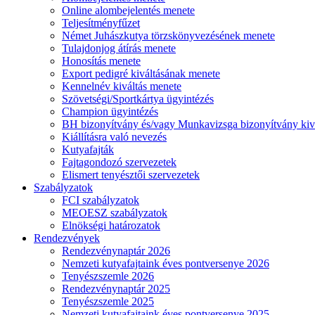
Online alombejelentés menete
Teljesítményfűzet
Német Juhászkutya törzskönyvezésének menete
Tulajdonjog átírás menete
Honosítás menete
Export pedigré kiváltásának menete
Kennelnév kiváltás menete
Szövetségi/Sportkártya ügyintézés
Champion ügyintézés
BH bizonyítvány és/vagy Munkavizsga bizonyítvány kiv
Kiállításra való nevezés
Kutyafajták
Fajtagondozó szervezetek
Elismert tenyésztői szervezetek
Szabályzatok
FCI szabályzatok
MEOESZ szabályzatok
Elnökségi határozatok
Rendezvények
Rendezvénynaptár 2026
Nemzeti kutyafajtaink éves pontversenye 2026
Tenyészszemle 2026
Rendezvénynaptár 2025
Tenyészszemle 2025
Nemzeti kutyafajtaink éves pontversenye 2025