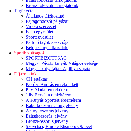
Ezüst fokozatú támogatóink
Bronz fokozatú támogatóink
Tagfelvétel
Általános tájékoztató
Fajtagondozói pályázat
Vidéki szervezet
Fajta egyesület
Sportegyesület
Pártoló tagok szekciója
Belépési nyilatkozatok
Sportbizottságok
SPORTBIZOTTSÁG
Magyar Pásztorkutyák Világszövetsége
Magyar kutyafajták Agility csapata
Díjazottaink
CH értéktár
Korózs András emlékplakett
Puy Aladár emlékérem
Jilly Bertalan emlékérem
A Kutyás Sportért érdemérem
Babérkoszorús aranyjelvény
Aranykoszorús jelvény
Ezüstkoszorús jelvény
Bronzkoszorús jelvény
Szövetség Elnöke Elismerő Oklevél