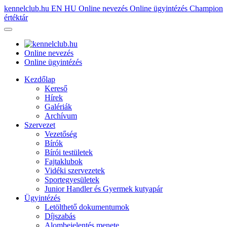
kennelclub.hu
EN
HU
Online nevezés
Online ügyintézés
Champion
értéktár
Online nevezés
Online ügyintézés
Kezdőlap
Kereső
Hírek
Galériák
Archívum
Szervezet
Vezetőség
Bírók
Bírói testületek
Fajtaklubok
Vidéki szervezetek
Sportegyesületek
Junior Handler és Gyermek kutyapár
Ügyintézés
Letölthető dokumentumok
Díjszabás
Alombejelentés menete