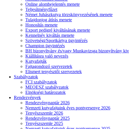
Online alombejelentés menete
Teljesítményfűzet
Német Juhászkutya törzskönyvezésének menete
Tulajdonjog átírás menete
Honosítás menete
Export pedigré kiváltásának menete
Kennelnév kiváltás menete
Szövetségi/Sportkártya ügyintézés
Champion ügyintézés
BH bizonyítvány és/vagy Munkavizsga bizonyítvány kiv
Kiállításra való nevezés
Kutyafajták
Fajtagondozó szervezetek
Elismert tenyésztői szervezetek
Szabályzatok
FCI szabályzatok
MEOESZ szabályzatok
Elnökségi határozatok
Rendezvények
Rendezvénynaptár 2026
Nemzeti kutyafajtaink éves pontversenye 2026
Tenyészszemle 2026
Rendezvénynaptár 2025
Tenyészszemle 2025
Nemzeti kutyafajtaink éves pontversenye 2025