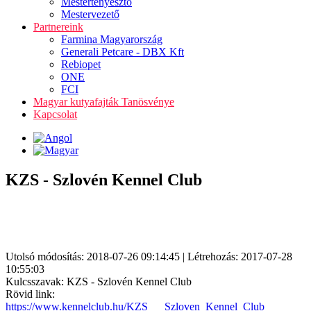
Mestertenyésztő
Mestervezető
Partnereink
Farmina Magyarország
Generali Petcare - DBX Kft
Rebiopet
ONE
FCI
Magyar kutyafajták Tanösvénye
Kapcsolat
KZS - Szlovén Kennel Club
Utolsó módosítás: 2018-07-26 09:14:45 | Létrehozás: 2017-07-28
10:55:03
Kulcsszavak: KZS - Szlovén Kennel Club
Rövid link:
https://www.kennelclub.hu/KZS___Szloven_Kennel_Club