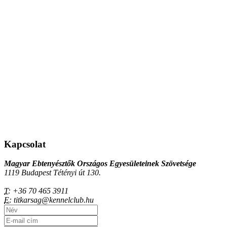
Kapcsolat
Magyar Ebtenyésztők Országos Egyesületeinek Szövetsége
1119 Budapest Tétényi út 130.
T:
+36 70 465 3911
E:
titkarsag@kennelclub.hu