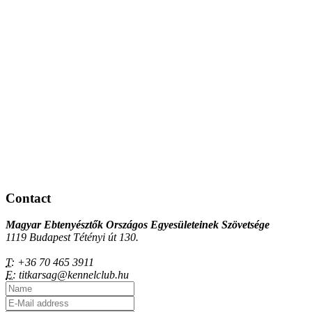
Contact
Magyar Ebtenyésztők Országos Egyesületeinek Szövetsége
1119 Budapest Tétényi út 130.
T:
+36 70 465 3911
E:
titkarsag@kennelclub.hu