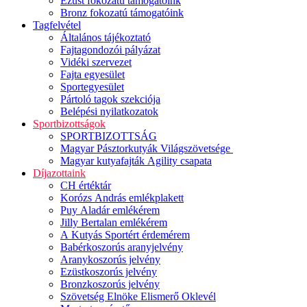
Ezüst fokozatú támogatóink
Bronz fokozatú támogatóink
Tagfelvétel
Általános tájékoztató
Fajtagondozói pályázat
Vidéki szervezet
Fajta egyesület
Sportegyesület
Pártoló tagok szekciója
Belépési nyilatkozatok
Sportbizottságok
SPORTBIZOTTSÁG
Magyar Pásztorkutyák Világszövetsége
Magyar kutyafajták Agility csapata
Díjazottaink
CH értéktár
Korózs András emlékplakett
Puy Aladár emlékérem
Jilly Bertalan emlékérem
A Kutyás Sportért érdemérem
Babérkoszorús aranyjelvény
Aranykoszorús jelvény
Ezüstkoszorús jelvény
Bronzkoszorús jelvény
Szövetség Elnöke Elismerő Oklevél