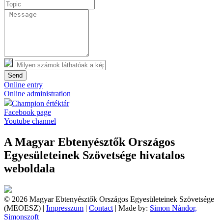
Send
Online entry
Online administration
Champion értéktár
Facebook page
Youtube channel
A Magyar Ebtenyésztők Országos
Egyesületeinek Szövetsége hivatalos
weboldala
© 2026 Magyar Ebtenyésztők Országos Egyesületeinek Szövetsége
(MEOESZ) |
Impresszum
|
Contact
| Made by:
Simon Nándor,
Simonszoft