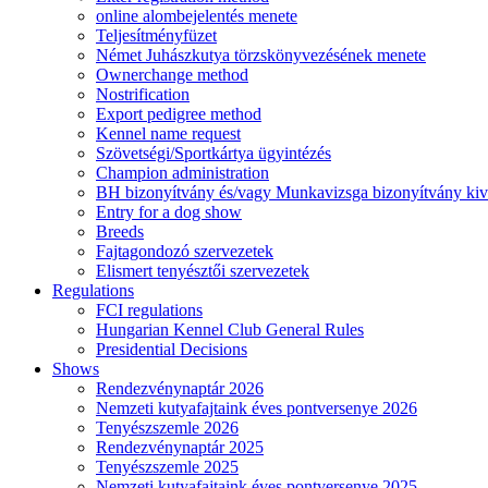
online alombejelentés menete
Teljesítményfüzet
Német Juhászkutya törzskönyvezésének menete
Ownerchange method
Nostrification
Export pedigree method
Kennel name request
Szövetségi/Sportkártya ügyintézés
Champion administration
BH bizonyítvány és/vagy Munkavizsga bizonyítvány kiv
Entry for a dog show
Breeds
Fajtagondozó szervezetek
Elismert tenyésztői szervezetek
Regulations
FCI regulations
Hungarian Kennel Club General Rules
Presidential Decisions
Shows
Rendezvénynaptár 2026
Nemzeti kutyafajtaink éves pontversenye 2026
Tenyészszemle 2026
Rendezvénynaptár 2025
Tenyészszemle 2025
Nemzeti kutyafajtaink éves pontversenye 2025