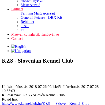
Mestertenyésztő
Mestervezető
Partners
Farmina Magyarország
Generali Petcare - DBX Kft
Rebiopet
ONE
FCI
Magyar kutyafajták Tanösvénye
Contact
KZS - Slovenian Kennel Club
Utolsó módosítás: 2018-07-26 09:14:45 | Létrehozás: 2017-07-28
10:55:03
Kulcsszavak: KZS - Szlovén Kennel Club
Rövid link:
https://www.kennelclub.hu/KZS___Szloven_Kennel_Club