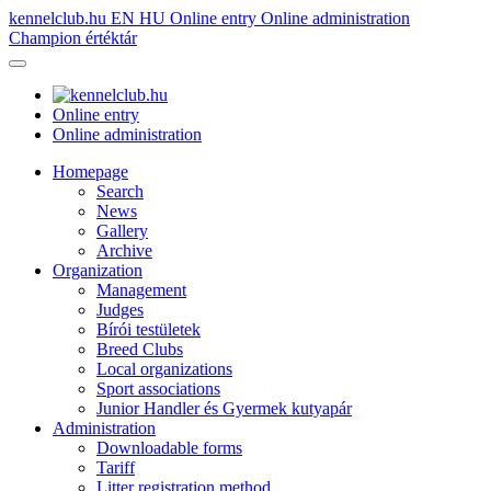
kennelclub.hu
EN
HU
Online entry
Online administration
Champion értéktár
Online entry
Online administration
Homepage
Search
News
Gallery
Archive
Organization
Management
Judges
Bírói testületek
Breed Clubs
Local organizations
Sport associations
Junior Handler és Gyermek kutyapár
Administration
Downloadable forms
Tariff
Litter registration method