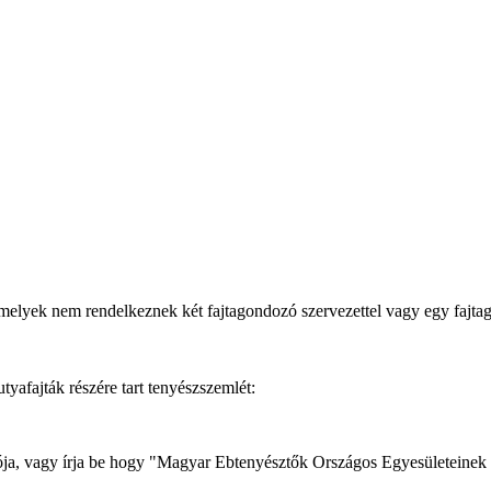
melyek nem rendelkeznek két fajtagondozó szervezettel vagy egy fajt
afajták részére tart tenyészszemlét:
dozója, vagy írja be hogy "Magyar Ebtenyésztők Országos Egyesületeinek 