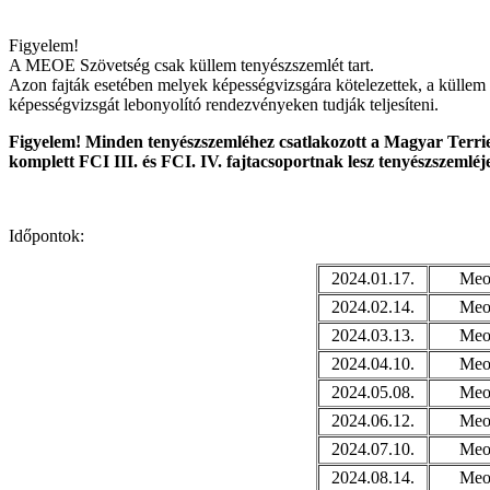
Figyelem!
A MEOE Szövetség csak küllem tenyészszemlét tart.
Azon fajták esetében melyek képességvizsgára kötelezettek, a küllem 
képességvizsgát lebonyolító rendezvényeken tudják teljesíteni.
Figyelem! Minden tenyészszemléhez csatlakozott a Magyar Terrie
komplett FCI III. és FCI. IV. fajtacsoportnak lesz tenyészszemléj
Időpontok:
2024.01.17.
Meoe
2024.02.14.
Meoe
2024.03.13.
Meoe
2024.04.10.
Meoe
2024.05.08.
Meoe
2024.06.12.
Meoe
2024.07.10.
Meoe
2024.08.14.
Meoe