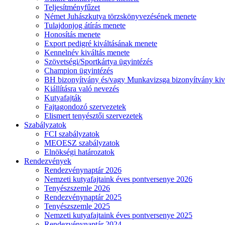
Teljesítményfűzet
Német Juhászkutya törzskönyvezésének menete
Tulajdonjog átírás menete
Honosítás menete
Export pedigré kiváltásának menete
Kennelnév kiváltás menete
Szövetségi/Sportkártya ügyintézés
Champion ügyintézés
BH bizonyítvány és/vagy Munkavizsga bizonyítvány kiv
Kiállításra való nevezés
Kutyafajták
Fajtagondozó szervezetek
Elismert tenyésztői szervezetek
Szabályzatok
FCI szabályzatok
MEOESZ szabályzatok
Elnökségi határozatok
Rendezvények
Rendezvénynaptár 2026
Nemzeti kutyafajtaink éves pontversenye 2026
Tenyészszemle 2026
Rendezvénynaptár 2025
Tenyészszemle 2025
Nemzeti kutyafajtaink éves pontversenye 2025
Rendezvénynaptár 2024