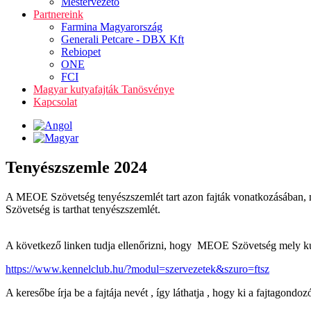
Mestervezető
Partnereink
Farmina Magyarország
Generali Petcare - DBX Kft
Rebiopet
ONE
FCI
Magyar kutyafajták Tanösvénye
Kapcsolat
Tenyészszemle 2024
A MEOE Szövetség tenyészszemlét tart azon fajták vonatkozásában, 
Szövetség is tarthat tenyészszemlét.
A következő linken tudja ellenőrizni, hogy MEOE Szövetség mely kuty
https://www.kennelclub.hu/?modul=szervezetek&szuro=ftsz
A keresőbe írja be a fajtája nevét , így láthatja , hogy ki a fajtagon