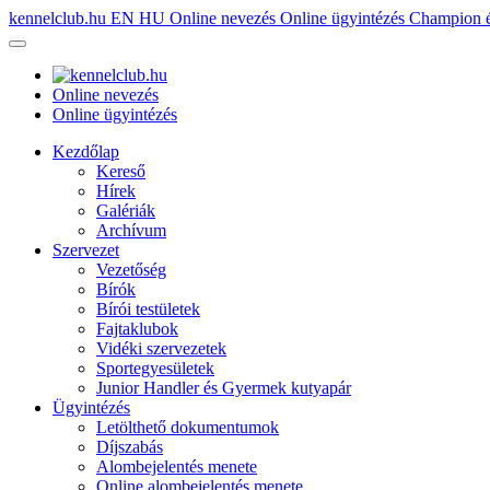
kennelclub.hu
EN
HU
Online nevezés
Online ügyintézés
Champion é
Online nevezés
Online ügyintézés
Kezdőlap
Kereső
Hírek
Galériák
Archívum
Szervezet
Vezetőség
Bírók
Bírói testületek
Fajtaklubok
Vidéki szervezetek
Sportegyesületek
Junior Handler és Gyermek kutyapár
Ügyintézés
Letölthető dokumentumok
Díjszabás
Alombejelentés menete
Online alombejelentés menete