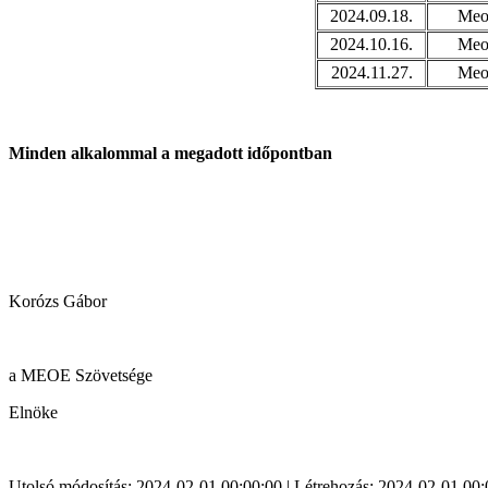
2024.09.18.
Meoe
2024.10.16.
Meoe
2024.11.27.
Meoe
Minden alkalommal a megadott időpontban
Korózs Gábor
a MEOE Szövetsége
Elnöke
Utolsó módosítás: 2024-02-01 00:00:00 | Létrehozás: 2024-02-01 00: