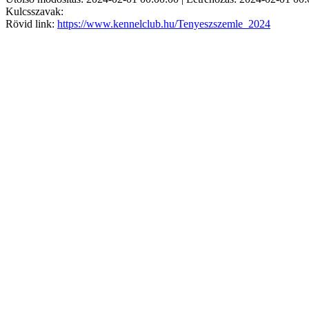
Kulcsszavak:
Rövid link:
https://www.kennelclub.hu/Tenyeszszemle_2024