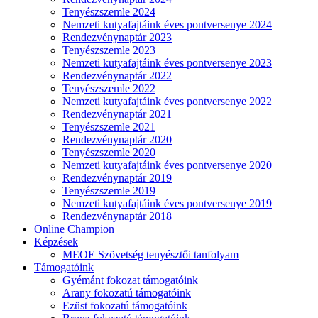
Tenyészszemle 2024
Nemzeti kutyafajtáink éves pontversenye 2024
Rendezvénynaptár 2023
Tenyészszemle 2023
Nemzeti kutyafajtáink éves pontversenye 2023
Rendezvénynaptár 2022
Tenyészszemle 2022
Nemzeti kutyafajtáink éves pontversenye 2022
Rendezvénynaptár 2021
Tenyészszemle 2021
Rendezvénynaptár 2020
Tenyészszemle 2020
Nemzeti kutyafajtáink éves pontversenye 2020
Rendezvénynaptár 2019
Tenyészszemle 2019
Nemzeti kutyafajtáink éves pontversenye 2019
Rendezvénynaptár 2018
Online Champion
Képzések
MEOE Szövetség tenyésztői tanfolyam
Támogatóink
Gyémánt fokozat támogatóink
Arany fokozatú támogatóink
Ezüst fokozatú támogatóink