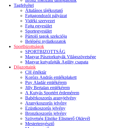
Bronz fokozatú támogatóink
Tagfelvétel
Általános tájékoztató
Fajtagondozói pályázat
Vidéki szervezet
Fajta egyesület
Sportegyesület
Pártoló tagok szekciója
Belépési nyilatkozatok
Sportbizottságok
SPORTBIZOTTSÁG
Magyar Pásztorkutyák Világszövetsége
Magyar kutyafajták Agility csapata
Díjazottaink
CH értéktár
Korózs András emlékplakett
Puy Aladár emlékérem
Jilly Bertalan emlékérem
A Kutyás Sportért érdemérem
Babérkoszorús aranyjelvény
Aranykoszorús jelvény
Ezüstkoszorús jelvény
Bronzkoszorús jelvény
Szövetség Elnöke Elismerő Oklevél
Mestertenyésztő