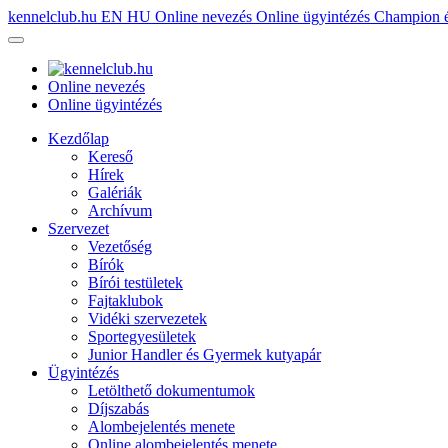
kennelclub.hu
EN
HU
Online nevezés
Online ügyintézés
Champion é
Online nevezés
Online ügyintézés
Kezdőlap
Kereső
Hírek
Galériák
Archívum
Szervezet
Vezetőség
Bírók
Bírói testületek
Fajtaklubok
Vidéki szervezetek
Sportegyesületek
Junior Handler és Gyermek kutyapár
Ügyintézés
Letölthető dokumentumok
Díjszabás
Alombejelentés menete
Online alombejelentés menete