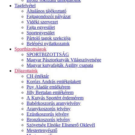
Bronz fokozatú támogatóink
Tagfelvétel
Általános tájékoztató
Fajtagondozói pályázat
Vidéki szervezet
Fajta egyesület
Sportegyesület
Pártoló tagok szekciója
Belépési nyilatkozatok
Sportbizottságok
SPORTBIZOTTSÁG
Magyar Pásztorkutyák Világszövetsége
Magyar kutyafajták Agility csapata
Díjazottaink
CH értéktár
Korózs András emlékplakett
Puy Aladár emlékérem
Jilly Bertalan emlékérem
A Kutyás Sportért érdemérem
Babérkoszorús aranyjelvény
Aranykoszorús jelvény
Ezüstkoszorús jelvény
Bronzkoszorús jelvény
Szövetség Elnöke Elismerő Oklevél
Mestertenyésztő