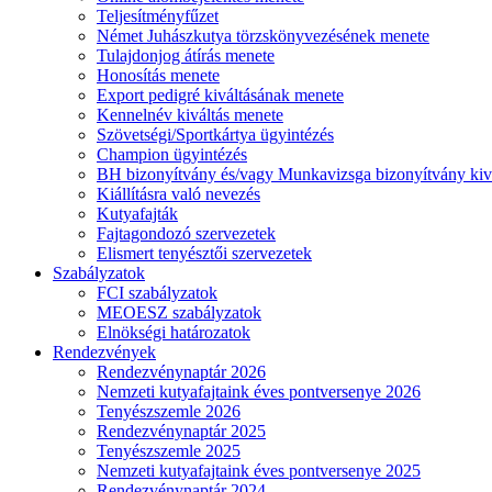
Teljesítményfűzet
Német Juhászkutya törzskönyvezésének menete
Tulajdonjog átírás menete
Honosítás menete
Export pedigré kiváltásának menete
Kennelnév kiváltás menete
Szövetségi/Sportkártya ügyintézés
Champion ügyintézés
BH bizonyítvány és/vagy Munkavizsga bizonyítvány kiv
Kiállításra való nevezés
Kutyafajták
Fajtagondozó szervezetek
Elismert tenyésztői szervezetek
Szabályzatok
FCI szabályzatok
MEOESZ szabályzatok
Elnökségi határozatok
Rendezvények
Rendezvénynaptár 2026
Nemzeti kutyafajtaink éves pontversenye 2026
Tenyészszemle 2026
Rendezvénynaptár 2025
Tenyészszemle 2025
Nemzeti kutyafajtaink éves pontversenye 2025
Rendezvénynaptár 2024