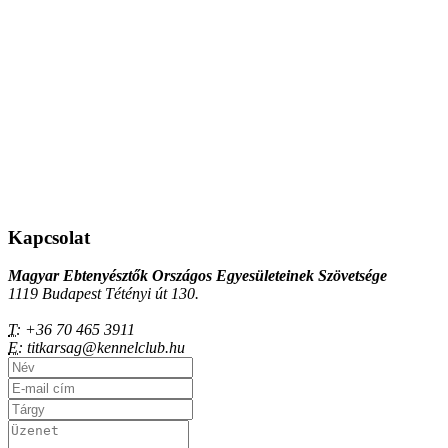
Kapcsolat
Magyar Ebtenyésztők Országos Egyesületeinek Szövetsége
1119 Budapest Tétényi út 130.
T:
+36 70 465 3911
E:
titkarsag@kennelclub.hu