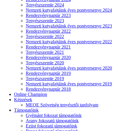
Tenyészszemle 2024
Nemzeti kutyafajtáink éves pontversenye 2024
Rendezvénynaptár 2023
Tenyészszemle 2023
Nemzeti kutyafajtáink éves pontversenye 2023
Rendezvénynaptár 2022
Tenyészszemle 2022
Nemzeti kutyafajtáink éves pontversenye 2022
Rendezvénynaptár 2021
Tenyészszemle 2021
Rendezvénynaptár 2020
Tenyészszemle 2020
Nemzeti kutyafajtáink éves pontversenye 2020
Rendezvénynaptár 2019
Tenyészszemle 2019
Nemzeti kutyafajtáink éves pontversenye 2019
Rendezvénynaptár 2018
Online Champion
Képzések
MEOE Szövetség tenyésztői tanfolyam
Támogatóink
Gyémánt fokozat támogatóink
Arany fokozatú támogatóink
Ezüst fokozatú támogatóink