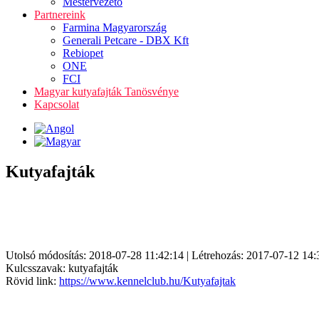
Mestervezető
Partnereink
Farmina Magyarország
Generali Petcare - DBX Kft
Rebiopet
ONE
FCI
Magyar kutyafajták Tanösvénye
Kapcsolat
Kutyafajták
Utolsó módosítás: 2018-07-28 11:42:14 | Létrehozás: 2017-07-12 14:
Kulcsszavak: kutyafajták
Rövid link:
https://www.kennelclub.hu/Kutyafajtak