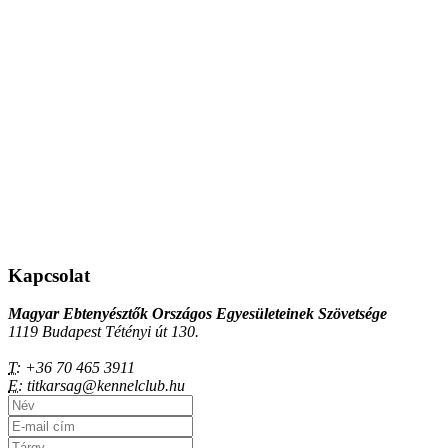
Kapcsolat
Magyar Ebtenyésztők Országos Egyesületeinek Szövetsége
1119 Budapest Tétényi út 130.
T:
+36 70 465 3911
E:
titkarsag@kennelclub.hu