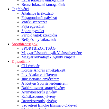
Ezüst fokozatú támogatóink
Bronz fokozatú támogatóink
Tagfelvétel
Általános tájékoztató
Fajtagondozói pályázat
Vidéki szervezet
Fajta egyesület
Sportegyesület
Pártoló tagok szekciója
Belépési nyilatkozatok
Sportbizottságok
SPORTBIZOTTSÁG
Magyar Pásztorkutyák Világszövetsége
Magyar kutyafajták Agility csapata
Díjazottaink
CH értéktár
Korózs András emlékplakett
Puy Aladár emlékérem
Jilly Bertalan emlékérem
A Kutyás Sportért érdemérem
Babérkoszorús aranyjelvény
Aranykoszorús jelvény
Ezüstkoszorús jelvény
Bronzkoszorús jelvény
Szövetség Elnöke Elismerő Oklevél