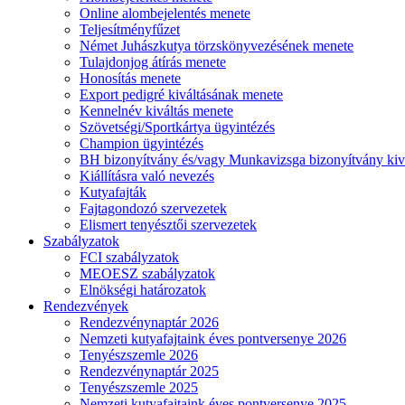
Online alombejelentés menete
Teljesítményfűzet
Német Juhászkutya törzskönyvezésének menete
Tulajdonjog átírás menete
Honosítás menete
Export pedigré kiváltásának menete
Kennelnév kiváltás menete
Szövetségi/Sportkártya ügyintézés
Champion ügyintézés
BH bizonyítvány és/vagy Munkavizsga bizonyítvány kiv
Kiállításra való nevezés
Kutyafajták
Fajtagondozó szervezetek
Elismert tenyésztői szervezetek
Szabályzatok
FCI szabályzatok
MEOESZ szabályzatok
Elnökségi határozatok
Rendezvények
Rendezvénynaptár 2026
Nemzeti kutyafajtaink éves pontversenye 2026
Tenyészszemle 2026
Rendezvénynaptár 2025
Tenyészszemle 2025
Nemzeti kutyafajtaink éves pontversenye 2025