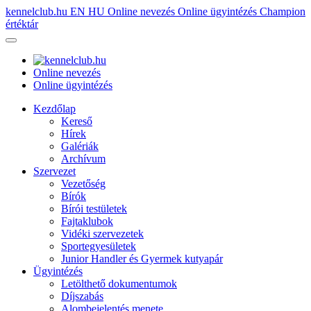
kennelclub.hu
EN
HU
Online nevezés
Online ügyintézés
Champion
értéktár
Online nevezés
Online ügyintézés
Kezdőlap
Kereső
Hírek
Galériák
Archívum
Szervezet
Vezetőség
Bírók
Bírói testületek
Fajtaklubok
Vidéki szervezetek
Sportegyesületek
Junior Handler és Gyermek kutyapár
Ügyintézés
Letölthető dokumentumok
Díjszabás
Alombejelentés menete