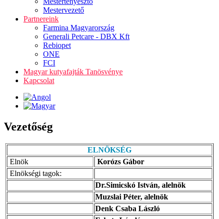
Mestertenyésztő
Mestervezető
Partnereink
Farmina Magyarország
Generali Petcare - DBX Kft
Rebiopet
ONE
FCI
Magyar kutyafajták Tanösvénye
Kapcsolat
Vezetőség
ELNÖKSÉG
Elnök
Korózs Gábor
Elnökségi tagok:
Dr.Simicskó István, alelnök
Muzslai Péter, alelnök
Denk Csaba László