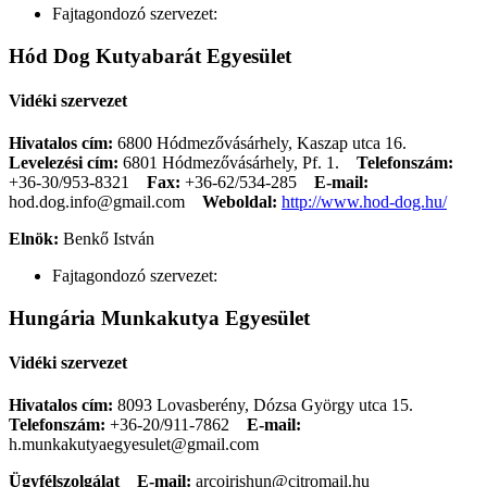
Fajtagondozó szervezet:
Hód Dog Kutyabarát Egyesület
Vidéki szervezet
Hivatalos cím:
6800 Hódmezővásárhely, Kaszap utca 16.
Levelezési cím:
6801 Hódmezővásárhely, Pf. 1.
Telefonszám:
+36-30/953-8321
Fax:
+36-62/534-285
E-mail:
hod.dog.info@gmail.com
Weboldal:
http://www.hod-dog.hu/
Elnök:
Benkő István
Fajtagondozó szervezet:
Hungária Munkakutya Egyesület
Vidéki szervezet
Hivatalos cím:
8093 Lovasberény, Dózsa György utca 15.
Telefonszám:
+36-20/911-7862
E-mail:
h.munkakutyaegyesulet@gmail.com
Ügyfélszolgálat
E-mail:
arcoirishun@citromail.hu