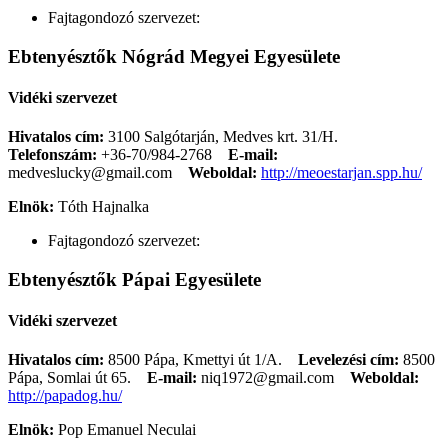
Fajtagondozó szervezet:
Ebtenyésztők Nógrád Megyei Egyesülete
Vidéki szervezet
Hivatalos cím:
3100 Salgótarján, Medves krt. 31/H.
Telefonszám:
+36-70/984-2768
E-mail:
medveslucky@gmail.com
Weboldal:
http://meoestarjan.spp.hu/
Elnök:
Tóth Hajnalka
Fajtagondozó szervezet:
Ebtenyésztők Pápai Egyesülete
Vidéki szervezet
Hivatalos cím:
8500 Pápa, Kmettyi út 1/A.
Levelezési cím:
8500
Pápa, Somlai út 65.
E-mail:
niq1972@gmail.com
Weboldal:
http://papadog.hu/
Elnök:
Pop Emanuel Neculai