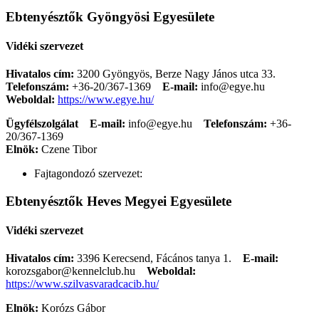
Ebtenyésztők Gyöngyösi Egyesülete
Vidéki szervezet
Hivatalos cím:
3200 Gyöngyös, Berze Nagy János utca 33.
Telefonszám:
+36-20/367-1369
E-mail:
info@egye.hu
Weboldal:
https://www.egye.hu/
Ügyfélszolgálat
E-mail:
info@egye.hu
Telefonszám:
+36-
20/367-1369
Elnök:
Czene Tibor
Fajtagondozó szervezet:
Ebtenyésztők Heves Megyei Egyesülete
Vidéki szervezet
Hivatalos cím:
3396 Kerecsend, Fácános tanya 1.
E-mail:
korozsgabor@kennelclub.hu
Weboldal:
https://www.szilvasvaradcacib.hu/
Elnök:
Korózs Gábor