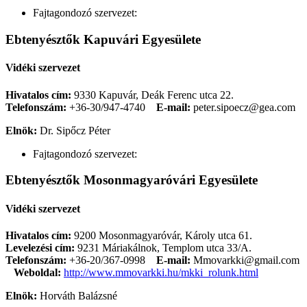
Fajtagondozó szervezet:
Ebtenyésztők Kapuvári Egyesülete
Vidéki szervezet
Hivatalos cím:
9330 Kapuvár, Deák Ferenc utca 22.
Telefonszám:
+36-30/947-4740
E-mail:
peter.sipoecz@gea.com
Elnök:
Dr. Sipőcz Péter
Fajtagondozó szervezet:
Ebtenyésztők Mosonmagyaróvári Egyesülete
Vidéki szervezet
Hivatalos cím:
9200 Mosonmagyaróvár, Károly utca 61.
Levelezési cím:
9231 Máriakálnok, Templom utca 33/A.
Telefonszám:
+36-20/367-0998
E-mail:
Mmovarkki@gmail.com
Weboldal:
http://www.mmovarkki.hu/mkki_rolunk.html
Elnök:
Horváth Balázsné