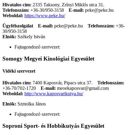
Hivatalos cím:
2335 Taksony, Zrínyi Miklós utca 31.
Telefonszám:
+36-30/950-3158
E-mail:
peke@peke.hu
Weboldal:
https://www.peke.hu/
Ügyfélszolgálat
E-mail:
peke@peke.hu
Telefonszám:
+36-
30/950-3158
Elnök:
Székely István
Fajtagondozó szervezet:
Somogy Megyei Kinológiai Egyesület
Vidéki szervezet
Hivatalos cím:
7400 Kaposvár, Pipacs utca 37.
Telefonszám:
+36-70/702-1720
E-mail:
meoekaposvar@gmail.com
Weboldal:
http://www.kaposvarikutya.hu/
Elnök:
Szmolka János
Fajtagondozó szervezet:
Soproni Sport- és Hobbikutyás Egyesület