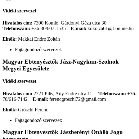
Vidéki szervezet
Hivatalos cím:
7300 Komló, Gárdonyi Géza utca 30.
Telefonszám:
+36-30/607-1535
E-mail:
kokojza61@t-online.hu
Elnök:
Makkai Endre Zoltán
Fajtagondozó szervezet:
Magyar Ebtenyésztők Jász-Nagykun-Szolnok
Megyei Egyesülete
Vidéki szervezet
Hivatalos cím:
2721 Pilis, Ady Endre utca 11.
Telefonszám:
+36-
70/616-7142
E-mail:
ferencgroschl72@gmail.com
Elnök:
Gröschl Ferenc
Fajtagondozó szervezet:
Magyar Ebtenyésztők Jászberényi Önálló Jogú
Szervezete