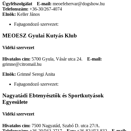
Ügyfélszolgálat
E-mail:
meoefehervar@dogshow.hu
Telefonszám:
+36-30/267-4074
Elnök:
Keller János
Fajtagondozó szervezet:
MEOESZ Gyulai Kutyás Klub
Vidéki szervezet
Hivatalos cím:
5700 Gyula, Vásár utca 24.
E-mail:
grimne@citromail.hu
Elnök:
Grimné Seregi Anita
Fajtagondozó szervezet:
Nagyatádi Ebtenyésztők és Sportkutyások
Egyesülete
Vidéki szervezet
Hivatalos cím:
7500 Nagyatád, Szabó D. utca 27/A.
Telefonszám:
+36-20/563-2717
Fax:
+36-82/453-832
E-mail: