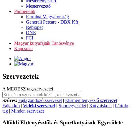
Mestertenyésztő
Mestervezető
Partnereink
Farmina Magyarország
Generali Petcare - DBX Kft
Rebiopet
ONE
FCI
Magyar kutyafajták Tanösvénye
Kapcsolat
Szervezetek
A MEOESZ tagszervezetei
Szűrés:
Fajtagondozó szervezet
|
Elismert tenyésztő szervezet
|
Fajtaklub
|
Vidéki szervezet
|
Sportegyesület
|
Kutyaiskola
|
Pártoló
tag
|
Minden szervezet
Alföldi Ebtenyésztők és Sportkutyások Egyesülete