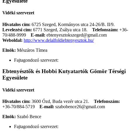
Egyesülete
Vidéki szervezet
Hivatalos cím:
6725 Szeged, Kormányos utca 24-26/B. II/9.
Levelezési cím:
6771 Szeged, Zsálya utca 18.
Telefonszám:
+36-
70/488-9999
E-mail:
ebtenyesztokszeged@gmail.com
Weboldal:
http://www.delalfoldiebtenyesztok.hu/
Elnök:
Mészáros Tímea
Fajtagondozó szervezet:
Ebtenyésztők és Hobbi Kutyatartók Gömör Térségi
Egyesülete
Vidéki szervezet
Hivatalos cím:
3600 Ózd, Buda vezér utca 21.
Telefonszám:
+36-70/884-5719
E-mail:
szabobence26@gmail.com
Elnök:
Szabó Bence
Fajtagondozó szervezet: