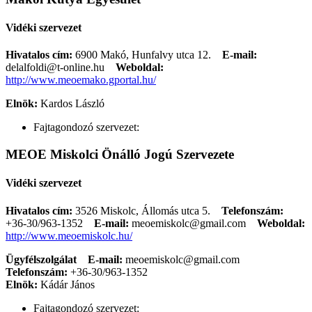
Vidéki szervezet
Hivatalos cím:
6900 Makó, Hunfalvy utca 12.
E-mail:
delalfoldi@t-online.hu
Weboldal:
http://www.meoemako.gportal.hu/
Elnök:
Kardos László
Fajtagondozó szervezet:
MEOE Miskolci Önálló Jogú Szervezete
Vidéki szervezet
Hivatalos cím:
3526 Miskolc, Állomás utca 5.
Telefonszám:
+36-30/963-1352
E-mail:
meoemiskolc@gmail.com
Weboldal:
http://www.meoemiskolc.hu/
Ügyfélszolgálat
E-mail:
meoemiskolc@gmail.com
Telefonszám:
+36-30/963-1352
Elnök:
Kádár János
Fajtagondozó szervezet: