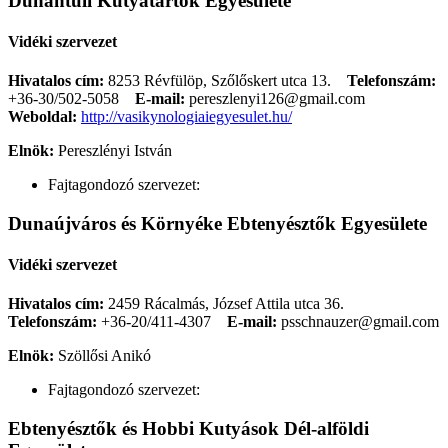
Dunántúli Kutyatartók Egyesülete
Vidéki szervezet
Hivatalos cím:
8253 Révfülöp, Szőlőskert utca 13.
Telefonszám:
+36-30/502-5058
E-mail:
pereszlenyi126@gmail.com
Weboldal:
http://vasikynologiaiegyesulet.hu/
Elnök:
Pereszlényi István
Fajtagondozó szervezet:
Dunaújváros és Környéke Ebtenyésztők Egyesülete
Vidéki szervezet
Hivatalos cím:
2459 Rácalmás, József Attila utca 36.
Telefonszám:
+36-20/411-4307
E-mail:
psschnauzer@gmail.com
Elnök:
Szöllősi Anikó
Fajtagondozó szervezet:
Ebtenyésztők és Hobbi Kutyások Dél-alföldi