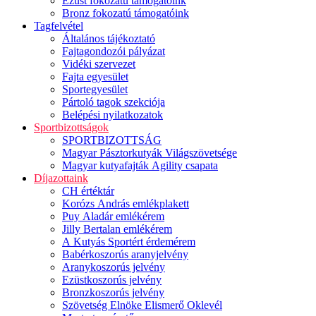
Ezüst fokozatú támogatóink
Bronz fokozatú támogatóink
Tagfelvétel
Általános tájékoztató
Fajtagondozói pályázat
Vidéki szervezet
Fajta egyesület
Sportegyesület
Pártoló tagok szekciója
Belépési nyilatkozatok
Sportbizottságok
SPORTBIZOTTSÁG
Magyar Pásztorkutyák Világszövetsége
Magyar kutyafajták Agility csapata
Díjazottaink
CH értéktár
Korózs András emlékplakett
Puy Aladár emlékérem
Jilly Bertalan emlékérem
A Kutyás Sportért érdemérem
Babérkoszorús aranyjelvény
Aranykoszorús jelvény
Ezüstkoszorús jelvény
Bronzkoszorús jelvény
Szövetség Elnöke Elismerő Oklevél