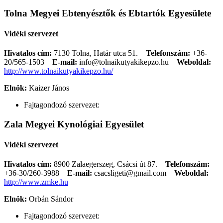
Tolna Megyei Ebtenyésztők és Ebtartók Egyesülete
Vidéki szervezet
Hivatalos cím:
7130 Tolna, Határ utca 51.
Telefonszám:
+36-
20/565-1503
E-mail:
info@tolnaikutyakikepzo.hu
Weboldal:
http://www.tolnaikutyakikepzo.hu/
Elnök:
Kaizer János
Fajtagondozó szervezet:
Zala Megyei Kynológiai Egyesület
Vidéki szervezet
Hivatalos cím:
8900 Zalaegerszeg, Csácsi út 87.
Telefonszám:
+36-30/260-3988
E-mail:
csacsligeti@gmail.com
Weboldal:
http://www.zmke.hu
Elnök:
Orbán Sándor
Fajtagondozó szervezet: