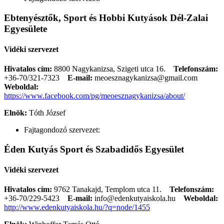
Ebtenyésztők, Sport és Hobbi Kutyások Dél-Zalai
Egyesülete
Vidéki szervezet
Hivatalos cím:
8800 Nagykanizsa, Szigeti utca 16.
Telefonszám:
+36-70/321-7323
E-mail:
meoesznagykanizsa@gmail.com
Weboldal:
https://www.facebook.com/pg/meoesznagykanizsa/about/
Elnök:
Tóth József
Fajtagondozó szervezet:
Éden Kutyás Sport és Szabadidős Egyesület
Vidéki szervezet
Hivatalos cím:
9762 Tanakajd, Templom utca 11.
Telefonszám:
+36-70/229-5423
E-mail:
info@edenkutyaiskola.hu
Weboldal:
http://www.edenkutyaiskola.hu/?q=node/1455