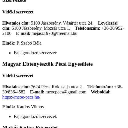
Vidéki szervezet
Hivatalos cím:
5100 Jászberény, Vásártér utca 24.
Levelezési
cím:
5100 Jászberény, Mozsár utca 1.
Telefonszám:
+36-30/952-
2106
E-mail:
mejasz1970@freemail.hu
Elnök:
P. Szabó Béla
Fajtagondozó szervezet:
Magyar Ebtenyésztők Pécsi Egyesülete
Vidéki szervezet
Hivatalos cím:
7624 Pécs, Rókusalja utca 2.
Telefonszám:
+36-
30/836-4582
E-mail:
meoepecs@gmail.com
Weboldal:
https://meoe-pecs.hu/
Elnök:
Kardos Vilmos
Fajtagondozó szervezet:
Makói Kutya Egyesület