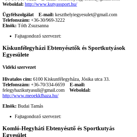
Weboldal:
http://www.kutyassport.hu/
Ügyfélszolgálat
E-mail:
keszthelyiegyesulet@gmail.com
Telefonszám:
+36-30/969-3222
Elnök:
Tóth Zsuzsanna
Fajtagondozó szervezet:
Kiskunfélegyházi Ebtenyésztők és Sportkutyások
Egyesülete
Vidéki szervezet
Hivatalos cím:
6100 Kiskunfélegyháza, Jósika utca 33.
Telefonszám:
+36-70/334-6659
E-mail:
felegyhazikutyasuli@gmail.com
Weboldal:
http://www.meoekkfhaza.hu/
Elnök:
Budai Tamás
Fajtagondozó szervezet:
Komló-Hegyháti Ebtenyésztő és Sportkutyás
Egyesület