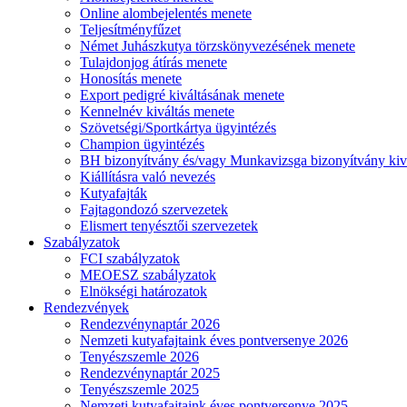
Online alombejelentés menete
Teljesítményfűzet
Német Juhászkutya törzskönyvezésének menete
Tulajdonjog átírás menete
Honosítás menete
Export pedigré kiváltásának menete
Kennelnév kiváltás menete
Szövetségi/Sportkártya ügyintézés
Champion ügyintézés
BH bizonyítvány és/vagy Munkavizsga bizonyítvány kiv
Kiállításra való nevezés
Kutyafajták
Fajtagondozó szervezetek
Elismert tenyésztői szervezetek
Szabályzatok
FCI szabályzatok
MEOESZ szabályzatok
Elnökségi határozatok
Rendezvények
Rendezvénynaptár 2026
Nemzeti kutyafajtaink éves pontversenye 2026
Tenyészszemle 2026
Rendezvénynaptár 2025
Tenyészszemle 2025
Nemzeti kutyafajtaink éves pontversenye 2025