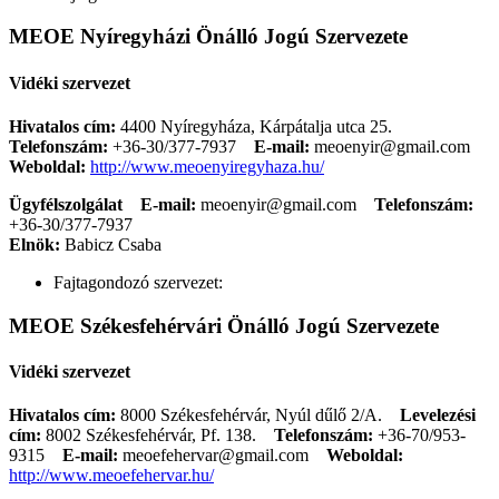
MEOE Nyíregyházi Önálló Jogú Szervezete
Vidéki szervezet
Hivatalos cím:
4400 Nyíregyháza, Kárpátalja utca 25.
Telefonszám:
+36-30/377-7937
E-mail:
meoenyir@gmail.com
Weboldal:
http://www.meoenyiregyhaza.hu/
Ügyfélszolgálat
E-mail:
meoenyir@gmail.com
Telefonszám:
+36-30/377-7937
Elnök:
Babicz Csaba
Fajtagondozó szervezet:
MEOE Székesfehérvári Önálló Jogú Szervezete
Vidéki szervezet
Hivatalos cím:
8000 Székesfehérvár, Nyúl dűlő 2/A.
Levelezési
cím:
8002 Székesfehérvár, Pf. 138.
Telefonszám:
+36-70/953-
9315
E-mail:
meoefehervar@gmail.com
Weboldal:
http://www.meoefehervar.hu/