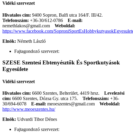
Vidéki szervezet
Hivatalos cím:
9400 Sopron, Balfi utca 164/F. III/42.
Telefonszám:
+36-30/612-0786
E-mail:
nemethlakos@gmail.com
Weboldal:
https://www.facebook.com/SoproniSportEsHobbykutyasokEgyesulet
Elnök:
Németh László
Fajtagondozó szervezet:
SZESE Szentesi Ebtenyésztők És Sportkutyások
Egyesülete
Vidéki szervezet
Hivatalos cím:
6600 Szentes, Belterület, 4419 hrsz.
Levelezési
cím:
6600 Szentes, Dózsa Gy. utca 175.
Telefonszám:
+36-
30/694-6078
E-mail:
meoeszentes@gmail.com
Weboldal:
http://www.meoeszentes.hu/
Elnök:
Udvardi Tibor Dénes
Fajtagondozó szervezet: