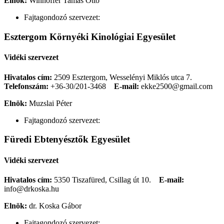
Elnök:
Winhoffer Tamás Ottó
Fajtagondozó szervezet:
Esztergom Környéki Kinológiai Egyesület
Vidéki szervezet
Hivatalos cím:
2509 Esztergom, Wesselényi Miklós utca 7.
Telefonszám:
+36-30/201-3468
E-mail:
ekke2500@gmail.com
Elnök:
Muzslai Péter
Fajtagondozó szervezet:
Füredi Ebtenyésztők Egyesület
Vidéki szervezet
Hivatalos cím:
5350 Tiszafüred, Csillag út 10.
E-mail:
info@drkoska.hu
Elnök:
dr. Koska Gábor
Fajtagondozó szervezet: