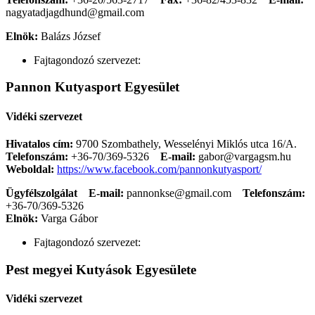
nagyatadjagdhund@gmail.com
Elnök:
Balázs József
Fajtagondozó szervezet:
Pannon Kutyasport Egyesület
Vidéki szervezet
Hivatalos cím:
9700 Szombathely, Wesselényi Miklós utca 16/A.
Telefonszám:
+36-70/369-5326
E-mail:
gabor@vargagsm.hu
Weboldal:
https://www.facebook.com/pannonkutyasport/
Ügyfélszolgálat
E-mail:
pannonkse@gmail.com
Telefonszám:
+36-70/369-5326
Elnök:
Varga Gábor
Fajtagondozó szervezet:
Pest megyei Kutyások Egyesülete
Vidéki szervezet