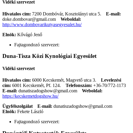
Vidéki szervezet
Hivatalos cím:
7200 Dombóvár, Kosztolányi utca 5.
E-mail:
doke.dombovar@gmail.com
Weboldal:
http://www.dombovarikutyasegyesulet.hu/
Elnök:
Kővágó Jenő
Fajtagondozó szervezet:
Duna-Tisza Közi Kynológiai Egyesület
Vidéki szervezet
Hivatalos cím:
6000 Kecskemét, Magvető utca 3.
Levelezési
cím:
6001 Kecskemét, Pf. 124.
Telefonszám:
+36-70/772-1173
E-mail:
dunatiszadogshow@gmail.com
Weboldal:
https://kecskemetdogshow.hu/
Ügyfélszolgálat
E-mail:
dunatiszadogshow@gmail.com
Elnök:
Fekete László
Fajtagondozó szervezet: