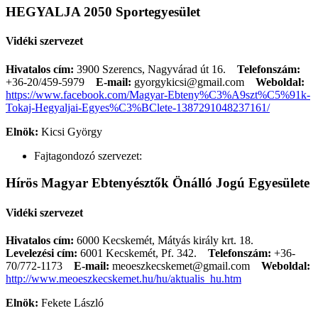
HEGYALJA 2050 Sportegyesület
Vidéki szervezet
Hivatalos cím:
3900 Szerencs, Nagyvárad út 16.
Telefonszám:
+36-20/459-5979
E-mail:
gyorgykicsi@gmail.com
Weboldal:
https://www.facebook.com/Magyar-Ebteny%C3%A9szt%C5%91k-
Tokaj-Hegyaljai-Egyes%C3%BClete-1387291048237161/
Elnök:
Kicsi György
Fajtagondozó szervezet:
Hírös Magyar Ebtenyésztők Önálló Jogú Egyesülete
Vidéki szervezet
Hivatalos cím:
6000 Kecskemét, Mátyás király krt. 18.
Levelezési cím:
6001 Kecskemét, Pf. 342.
Telefonszám:
+36-
70/772-1173
E-mail:
meoeszkecskemet@gmail.com
Weboldal:
http://www.meoeszkecskemet.hu/hu/aktualis_hu.htm
Elnök:
Fekete László