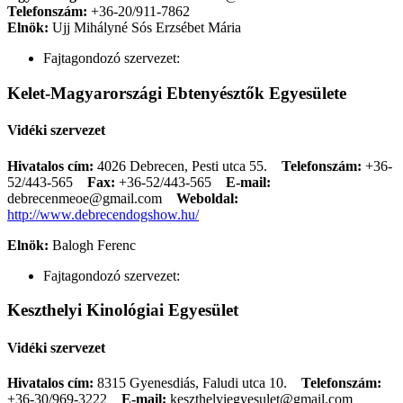
Telefonszám:
+36-20/911-7862
Elnök:
Ujj Mihályné Sós Erzsébet Mária
Fajtagondozó szervezet:
Kelet-Magyarországi Ebtenyésztők Egyesülete
Vidéki szervezet
Hivatalos cím:
4026 Debrecen, Pesti utca 55.
Telefonszám:
+36-
52/443-565
Fax:
+36-52/443-565
E-mail:
debrecenmeoe@gmail.com
Weboldal:
http://www.debrecendogshow.hu/
Elnök:
Balogh Ferenc
Fajtagondozó szervezet:
Keszthelyi Kinológiai Egyesület
Vidéki szervezet
Hivatalos cím:
8315 Gyenesdiás, Faludi utca 10.
Telefonszám:
+36-30/969-3222
E-mail:
keszthelyiegyesulet@gmail.com