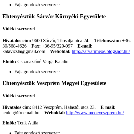
Fajtagondozó szervezet:
Ebtenyésztők Sárvár Környéki Egyesülete
Vidéki szervezet
Hivatalos cím:
9600 Sárvár, Tilosalja utca 24.
Telefonszám:
+36-
30/568-4626
Fax:
+36-95/320-997
E-mail:
katavizsla@gmail.com
Weboldal:
http://sarvarimeoe.blogspot.hu/
Elnök:
Csizmaziáné Varga Katalin
Fajtagondozó szervezet:
Ebtenyésztők Veszprém Megyei Egyesülete
Vidéki szervezet
Hivatalos cím:
8412 Veszprém, Halastói utca 23.
E-mail:
tenk.a@freemail.hu
Weboldal:
http://www.meoeveszprem.hu/
Elnök:
Tenk Attila
Fajtagondozó szervezet: