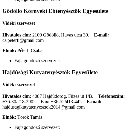
Gödöllő Környéki Ebtenyésztők Egyesülete
Vidéki szervezet
Hivatalos cím:
2100 Gödöllő, Havas utca 30.
E-mail:
cs.peterfi@gmail.com
Elnök:
Péterfi Csaba
Fajtagondozó szervezet:
Hajdúsági Kutyatenyésztők Egyesülete
Vidéki szervezet
Hivatalos cím:
4087 Hajdúdorog, Füzes út 1/B.
Telefonszám:
+36-30/218-2902
Fax:
+36-52/413-445
E-mail:
hajdusagikutyatenyesztok2014@gmail.com
Elnök:
Török Tamás
Fajtagondozó szervezet: