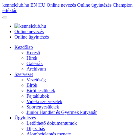
kennelclub.hu
EN
HU
Online nevezés
Online ügyintézés
Champion
értéktár
Online nevezés
Online ügyintézés
Kezdőlap
Kereső
Hírek
Galériák
Archívum
Szervezet
Vezetőség
Bírók
Bírói testületek
Fajtaklubok
Vidéki szervezetek
Sportegyesületek
Junior Handler és Gyermek kutyapár
Ügyintézés
Letölthető dokumentumok
Díjszabás
Alombejelentés menete