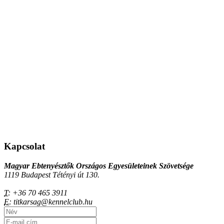
Kapcsolat
Magyar Ebtenyésztők Országos Egyesületeinek Szövetsége
1119 Budapest Tétényi út 130.
T:
+36 70 465 3911
E:
titkarsag@kennelclub.hu