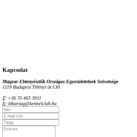
Kapcsolat
Magyar Ebtenyésztők Országos Egyesületeinek Szövetsége
1119 Budapest Tétényi út 130.
T:
+36 70 465 3911
E:
titkarsag@kennelclub.hu