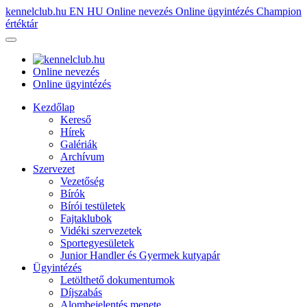
kennelclub.hu
EN
HU
Online nevezés
Online ügyintézés
Champion
értéktár
Online nevezés
Online ügyintézés
Kezdőlap
Kereső
Hírek
Galériák
Archívum
Szervezet
Vezetőség
Bírók
Bírói testületek
Fajtaklubok
Vidéki szervezetek
Sportegyesületek
Junior Handler és Gyermek kutyapár
Ügyintézés
Letölthető dokumentumok
Díjszabás
Alombejelentés menete