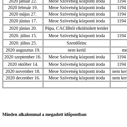
2020 január 22.
Meoe Szövetség központi iroda
1194 
2020 február 19.
Meoe Szövetség központi iroda
1194 
2020 május 27.
Meoe Szövetség központi iroda
1194 
2020 június 17.
Meoe Szövetség központi iroda
1194 
2020 június 20.
Pápa, CACIBtól elkülönített terület
2020. július 15.
Meoe Szövetség központi iroda
1194 
2020. július 25.
Szentlőrinc
2020 augusztus 19.
nem kerül
me
2020 szeptember 16.
Meoe Szövetség központi iroda
1194 
2020 október 14.
Meoe Szövetség központi iroda
1194 
2020 november 18.
Meoe Szövetség központi iroda
nem ker
2020 december 16.
Meoe Szövetség központi iroda
nem ker
Minden alkalommal a megadott időpontban