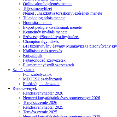
Online alombejelentés menete
Teljesítményfűzet
Német Juhászkutya törzskönyvezésének menete
Tulajdonjog átírás menete
Honosítás menete
Export pedigré kiváltásának menete
Kennelnév kiváltás menete
Szövetségi/Sportkártya ügyintézés
Champion ügyintézés
BH bizonyítvány és/vagy Munkavizsga bizonyítvány kiv
Kiállításra való nevezés
Kutyafajták
Fajtagondozó szervezetek
Elismert tenyésztői szervezetek
Szabályzatok
FCI szabályzatok
MEOESZ szabályzatok
Elnökségi határozatok
Rendezvények
Rendezvénynaptár 2026
Nemzeti kutyafajtaink éves pontversenye 2026
Tenyészszemle 2026
Rendezvénynaptár 2025
Tenyészszemle 2025
Nemzeti kutyafajtaink éves pontversenye 2025