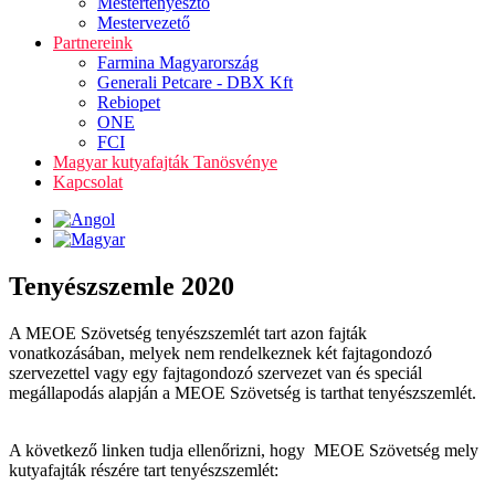
Mestertenyésztő
Mestervezető
Partnereink
Farmina Magyarország
Generali Petcare - DBX Kft
Rebiopet
ONE
FCI
Magyar kutyafajták Tanösvénye
Kapcsolat
Tenyészszemle 2020
A MEOE Szövetség tenyészszemlét tart azon fajták
vonatkozásában, melyek nem rendelkeznek két fajtagondozó
szervezettel vagy egy fajtagondozó szervezet van és speciál
megállapodás alapján a MEOE Szövetség is tarthat tenyészszemlét.
A következő linken tudja ellenőrizni, hogy MEOE Szövetség mely
kutyafajták részére tart tenyészszemlét: