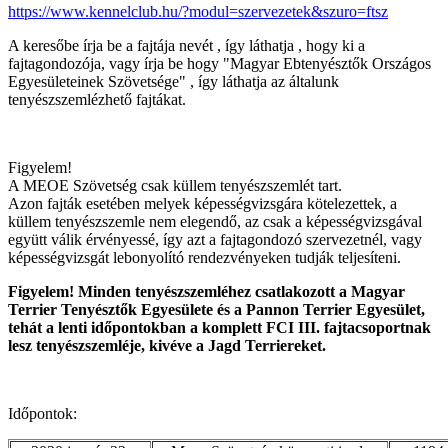
https://www.kennelclub.hu/?modul=szervezetek&szuro=ftsz
A keresőbe írja be a fajtája nevét , így láthatja , hogy ki a
fajtagondozója, vagy írja be hogy "Magyar Ebtenyésztők Országos
Egyesületeinek Szövetsége" , így láthatja az általunk
tenyészszemlézhető fajtákat.
Figyelem!
A MEOE Szövetség csak küllem tenyészszemlét tart.
Azon fajták esetében melyek képességvizsgára kötelezettek, a
küllem tenyészszemle nem elegendő, az csak a képességvizsgával
együtt válik érvényessé, így azt a fajtagondozó szervezetnél, vagy
képességvizsgát lebonyolító rendezvényeken tudják teljesíteni.
Figyelem! Minden tenyészszemléhez csatlakozott a Magyar
Terrier Tenyésztők Egyesülete és a Pannon Terrier Egyesület,
tehát a lenti időpontokban a komplett FCI III. fajtacsoportnak
lesz tenyészszemléje, kivéve a Jagd Terriereket.
Időpontok: