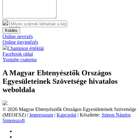
Küldés
Online nevezés
Online ügyintézés
Champion értéktár
Facebook oldal
Youtube csatorna
A Magyar Ebtenyésztők Országos
Egyesületeinek Szövetsége hivatalos
weboldala
© 2026 Magyar Ebtenyésztők Országos Egyesületeinek Szövetsége
(MEOESZ) |
Impresszum
|
Kapcsolat
| Készítette:
Simon Nándor,
Simonszoft