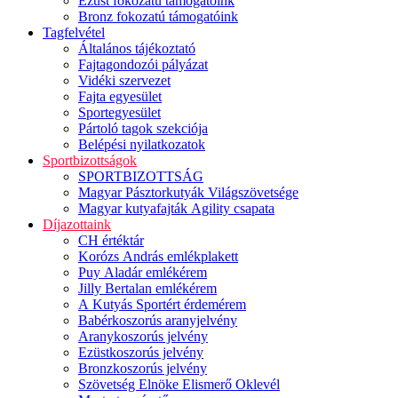
Ezüst fokozatú támogatóink
Bronz fokozatú támogatóink
Tagfelvétel
Általános tájékoztató
Fajtagondozói pályázat
Vidéki szervezet
Fajta egyesület
Sportegyesület
Pártoló tagok szekciója
Belépési nyilatkozatok
Sportbizottságok
SPORTBIZOTTSÁG
Magyar Pásztorkutyák Világszövetsége
Magyar kutyafajták Agility csapata
Díjazottaink
CH értéktár
Korózs András emlékplakett
Puy Aladár emlékérem
Jilly Bertalan emlékérem
A Kutyás Sportért érdemérem
Babérkoszorús aranyjelvény
Aranykoszorús jelvény
Ezüstkoszorús jelvény
Bronzkoszorús jelvény
Szövetség Elnöke Elismerő Oklevél