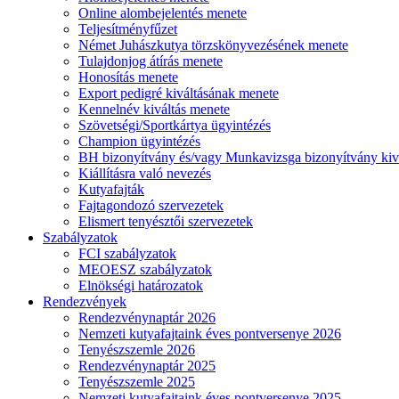
Online alombejelentés menete
Teljesítményfűzet
Német Juhászkutya törzskönyvezésének menete
Tulajdonjog átírás menete
Honosítás menete
Export pedigré kiváltásának menete
Kennelnév kiváltás menete
Szövetségi/Sportkártya ügyintézés
Champion ügyintézés
BH bizonyítvány és/vagy Munkavizsga bizonyítvány kiv
Kiállításra való nevezés
Kutyafajták
Fajtagondozó szervezetek
Elismert tenyésztői szervezetek
Szabályzatok
FCI szabályzatok
MEOESZ szabályzatok
Elnökségi határozatok
Rendezvények
Rendezvénynaptár 2026
Nemzeti kutyafajtaink éves pontversenye 2026
Tenyészszemle 2026
Rendezvénynaptár 2025
Tenyészszemle 2025
Nemzeti kutyafajtaink éves pontversenye 2025