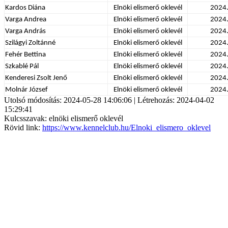
Kardos Diána
Elnöki elismerő oklevél
2024
Varga Andrea
Elnöki elismerő oklevél
2024
Varga András
Elnöki elismerő oklevél
2024
Szilágyi Zoltánné
Elnöki elismerő oklevél
2024
Fehér Bettina
Elnöki elismerő oklevél
2024
Szkablé Pál
Elnöki elismerő oklevél
2024
Kenderesi Zsolt Jenő
Elnöki elismerő oklevél
2024
Molnár József
Elnöki elismerő oklevél
2024
Utolsó módosítás: 2024-05-28 14:06:06 | Létrehozás: 2024-04-02
15:29:41
Kulcsszavak: elnöki elismerő oklevél
Rövid link:
https://www.kennelclub.hu/Elnoki_elismero_oklevel