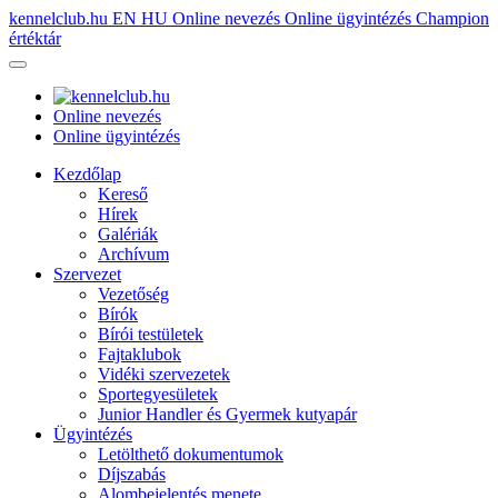
kennelclub.hu
EN
HU
Online nevezés
Online ügyintézés
Champion
értéktár
Online nevezés
Online ügyintézés
Kezdőlap
Kereső
Hírek
Galériák
Archívum
Szervezet
Vezetőség
Bírók
Bírói testületek
Fajtaklubok
Vidéki szervezetek
Sportegyesületek
Junior Handler és Gyermek kutyapár
Ügyintézés
Letölthető dokumentumok
Díjszabás
Alombejelentés menete