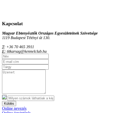
Kapcsolat
Magyar Ebtenyésztők Országos Egyesületeinek Szövetsége
1119 Budapest Tétényi út 130.
T:
+36 70 465 3911
E:
titkarsag@kennelclub.hu
Küldés
Online nevezés
Online ügyintézés