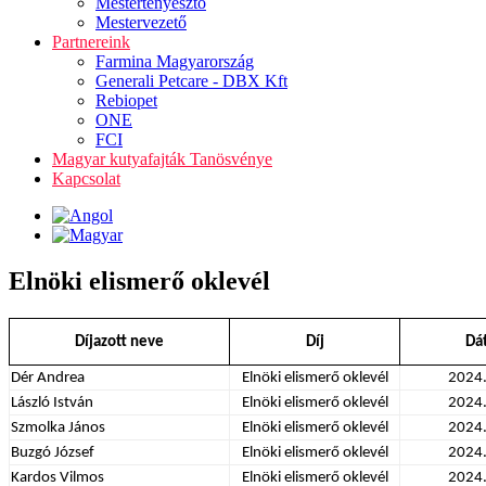
Mestertenyésztő
Mestervezető
Partnereink
Farmina Magyarország
Generali Petcare - DBX Kft
Rebiopet
ONE
FCI
Magyar kutyafajták Tanösvénye
Kapcsolat
Elnöki elismerő oklevél
Díjazott neve
Díj
Dá
Dér Andrea
Elnöki elismerő oklevél
2024
László István
Elnöki elismerő oklevél
2024
Szmolka János
Elnöki elismerő oklevél
2024
Buzgó József
Elnöki elismerő oklevél
2024
Kardos Vilmos
Elnöki elismerő oklevél
2024