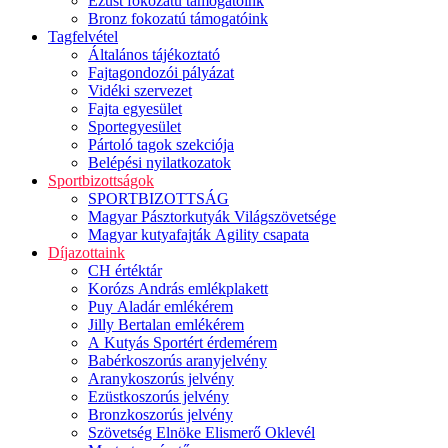
Ezüst fokozatú támogatóink
Bronz fokozatú támogatóink
Tagfelvétel
Általános tájékoztató
Fajtagondozói pályázat
Vidéki szervezet
Fajta egyesület
Sportegyesület
Pártoló tagok szekciója
Belépési nyilatkozatok
Sportbizottságok
SPORTBIZOTTSÁG
Magyar Pásztorkutyák Világszövetsége
Magyar kutyafajták Agility csapata
Díjazottaink
CH értéktár
Korózs András emlékplakett
Puy Aladár emlékérem
Jilly Bertalan emlékérem
A Kutyás Sportért érdemérem
Babérkoszorús aranyjelvény
Aranykoszorús jelvény
Ezüstkoszorús jelvény
Bronzkoszorús jelvény
Szövetség Elnöke Elismerő Oklevél