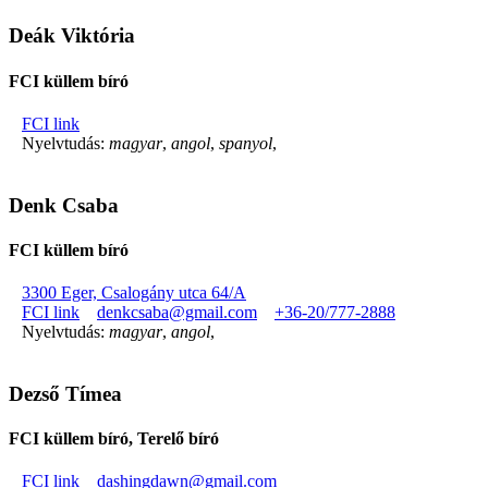
Deák Viktória
FCI küllem bíró
FCI link
Nyelvtudás:
magyar
,
angol
,
spanyol
,
Denk Csaba
FCI küllem bíró
3300 Eger, Csalogány utca 64/A
FCI link
denkcsaba@gmail.com
+36-20/777-2888
Nyelvtudás:
magyar
,
angol
,
Dezső Tímea
FCI küllem bíró, Terelő bíró
FCI link
dashingdawn@gmail.com