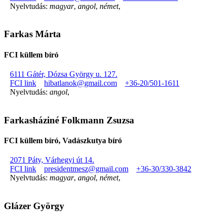
Nyelvtudás:
magyar
,
angol
,
német
,
Farkas Márta
FCI küllem bíró
6111 Gátér, Dózsa György u. 127.
FCI link
hibatlanok@gmail.com
+36-20/501-1611
Nyelvtudás:
angol
,
Farkasháziné Folkmann Zsuzsa
FCI küllem bíró, Vadászkutya bíró
2071 Páty, Várhegyi út 14.
FCI link
presidentmesz@gmail.com
+36-30/330-3842
Nyelvtudás:
magyar
,
angol
,
német
,
Glázer György