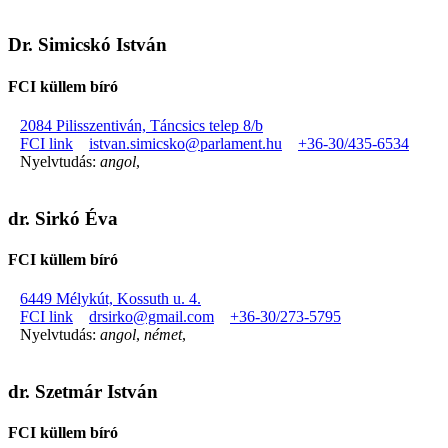
Dr. Simicskó István
FCI küllem bíró
2084 Pilisszentiván, Táncsics telep 8/b
FCI link
istvan.simicsko@parlament.hu
+36-30/435-6534
Nyelvtudás:
angol
,
dr. Sirkó Éva
FCI küllem bíró
6449 Mélykút, Kossuth u. 4.
FCI link
drsirko@gmail.com
+36-30/273-5795
Nyelvtudás:
angol
,
német
,
dr. Szetmár István
FCI küllem bíró