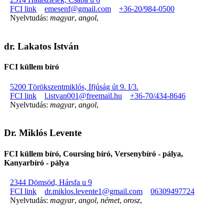
FCI link
emesenf@gmail.com
+36-20/984-0500
Nyelvtudás:
magyar
,
angol
,
dr. Lakatos István
FCI küllem bíró
5200 Törökszentmiklós, Ifjúság út 9. I/3.
FCI link
l.istvan001@freemail.hu
+36-70/434-8646
Nyelvtudás:
magyar
,
angol
,
Dr. Miklós Levente
FCI küllem bíró, Coursing bíró, Versenybíró - pálya,
Kanyarbíró - pálya
2344 Dömsöd, Hársfa u 9
FCI link
dr.miklos.levente1@gmail.com
06309497724
Nyelvtudás:
magyar
,
angol
,
német
,
orosz
,