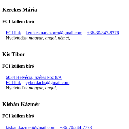
Kerekes Mária
FCI küllem bíró
FCI link
kerekesmariazorro@gmail.com
+36-30/847-8376
Nyelvtudás:
magyar
,
angol
,
német
,
Kis Tibor
FCI küllem bíró
6034 Helvécia, Széles köz 8/A
FCI link
cyberdachs@gmail.com
Nyelvtudás:
magyar
,
angol
,
Kisbán Kázmér
FCI küllem bíró
kisban.kazmer@gmail.com
+36-70/244-7773