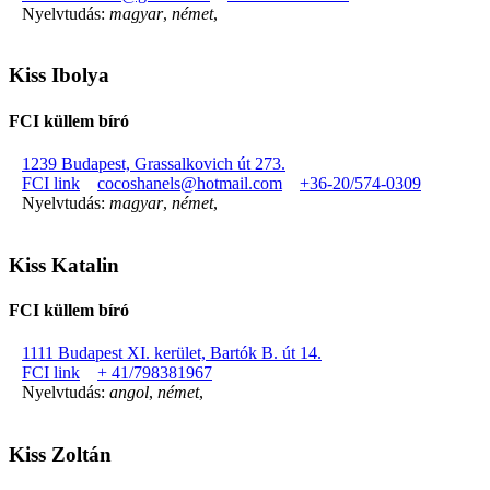
Nyelvtudás:
magyar
,
német
,
Kiss Ibolya
FCI küllem bíró
1239 Budapest, Grassalkovich út 273.
FCI link
cocoshanels@hotmail.com
+36-20/574-0309
Nyelvtudás:
magyar
,
német
,
Kiss Katalin
FCI küllem bíró
1111 Budapest XI. kerület, Bartók B. út 14.
FCI link
+ 41/798381967
Nyelvtudás:
angol
,
német
,
Kiss Zoltán