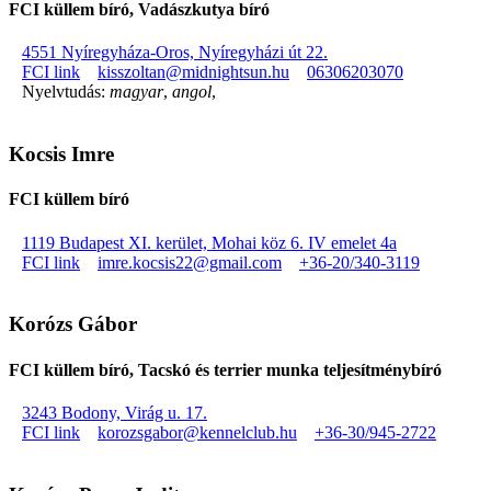
FCI küllem bíró, Vadászkutya bíró
4551 Nyíregyháza-Oros, Nyíregyházi út 22.
FCI link
kisszoltan@midnightsun.hu
06306203070
Nyelvtudás:
magyar
,
angol
,
Kocsis Imre
FCI küllem bíró
1119 Budapest XI. kerület, Mohai köz 6. IV emelet 4a
FCI link
imre.kocsis22@gmail.com
+36-20/340-3119
Korózs Gábor
FCI küllem bíró, Tacskó és terrier munka teljesítménybíró
3243 Bodony, Virág u. 17.
FCI link
korozsgabor@kennelclub.hu
+36-30/945-2722