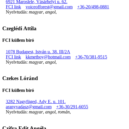
6921 Maroslele, Vásárhelyi u. 62.
FCI link
voiceofforest@gmail.com
+36-20/498-0881
Nyelvtudás:
magyar
,
angol
,
Czeglédi Attila
FCI küllem bíró
1078 Budapest, István u. 38. III/2A
FCI link
kkmetboy@hotmail.com
+36-70/381-9515
Nyelvtudás:
magyar
,
angol
,
Czekes Lóránd
FCI küllem bíró
3282 Nagyfüged, Ady E. u. 101.
aranyvadasz@gmail.com
+36-30/291-6055
Nyelvtudás:
magyar
,
angol
,
román
,
Czifra Edit Angéla