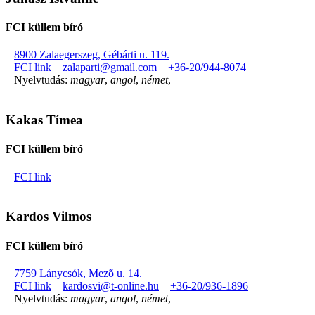
FCI küllem bíró
8900 Zalaegerszeg, Gébárti u. 119.
FCI link
zalaparti@gmail.com
+36-20/944-8074
Nyelvtudás:
magyar
,
angol
,
német
,
Kakas Tímea
FCI küllem bíró
FCI link
Kardos Vilmos
FCI küllem bíró
7759 Lánycsók, Mezõ u. 14.
FCI link
kardosvi@t-online.hu
+36-20/936-1896
Nyelvtudás:
magyar
,
angol
,
német
,