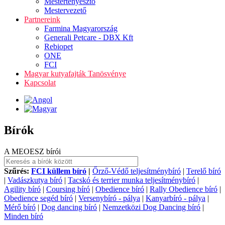
Mestertenyésztő
Mestervezető
Partnereink
Farmina Magyarország
Generali Petcare - DBX Kft
Rebiopet
ONE
FCI
Magyar kutyafajták Tanösvénye
Kapcsolat
Bírók
A MEOESZ bírói
Szűrés:
FCI küllem bíró
|
Őrző-Védő teljesítménybíró
|
Terelő bíró
|
Vadászkutya bíró
|
Tacskó és terrier munka teljesítménybíró
|
Agility bíró
|
Coursing bíró
|
Obedience bíró
|
Rally Obedience bíró
|
Obedience segéd bíró
|
Versenybíró - pálya
|
Kanyarbíró - pálya
|
Mérő bíró
|
Dog dancing bíró
|
Nemzetközi Dog Dancing bíró
|
Minden bíró