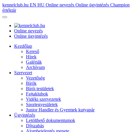
kennelclub.hu
EN
HU
Online nevezés
Online ügyintézés
Champion
értéktár
Online nevezés
Online ügyintézés
Kezdőlap
Kereső
Hírek
Galériák
Archívum
Szervezet
Vezetőség
Bírók
Bírói testületek
Fajtaklubok
Vidéki szervezetek
Sportegyesületek
Junior Handler és Gyermek kutyapár
Ügyintézés
Letölthető dokumentumok
Díjszabás
Alombejelentés menete