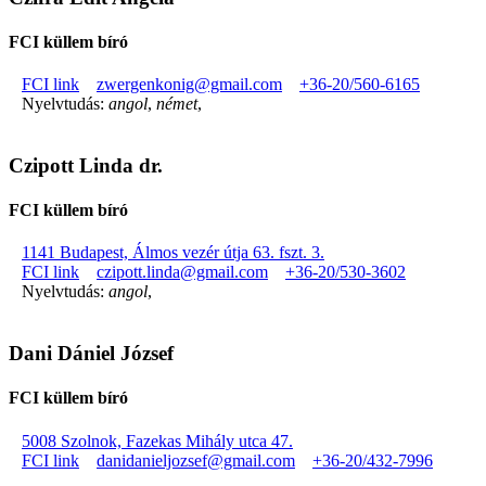
FCI küllem bíró
FCI link
zwergenkonig@gmail.com
+36-20/560-6165
Nyelvtudás:
angol
,
német
,
Czipott Linda dr.
FCI küllem bíró
1141 Budapest, Álmos vezér útja 63. fszt. 3.
FCI link
czipott.linda@gmail.com
+36-20/530-3602
Nyelvtudás:
angol
,
Dani Dániel József
FCI küllem bíró
5008 Szolnok, Fazekas Mihály utca 47.
FCI link
danidanieljozsef@gmail.com
+36-20/432-7996