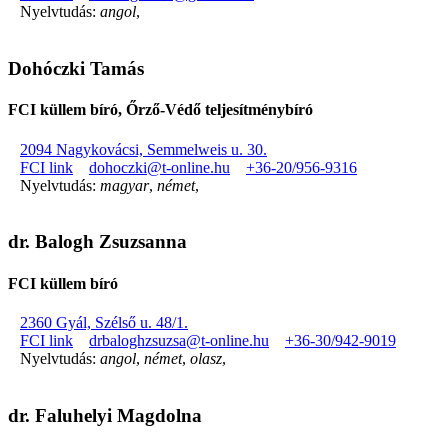
Nyelvtudás:
angol
,
Dohóczki Tamás
FCI küllem bíró, Őrző-Védő teljesítménybíró
2094 Nagykovácsi, Semmelweis u. 30.
FCI link
dohoczki@t-online.hu
+36-20/956-9316
Nyelvtudás:
magyar
,
német
,
dr. Balogh Zsuzsanna
FCI küllem bíró
2360 Gyál, Szélső u. 48/1.
FCI link
drbaloghzsuzsa@t-online.hu
+36-30/942-9019
Nyelvtudás:
angol
,
német
,
olasz
,
dr. Faluhelyi Magdolna