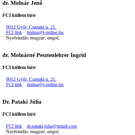
dr. Molnár Jenő
FCI küllem bíró
9012 Gyõr, Csanaki u. 21.
FCI link
tintina@t-online.hu
Nyelvtudás:
magyar
,
angol
,
dr. Molnárné Pesztenlehrer Ingrid
FCI küllem bíró
9012 Gyõr, Csanaki u. 21.
FCI link
tintina@t-online.hu
Dr. Pataki Júlia
FCI küllem bíró
FCI link
dr.pataki.julia@gmail.com
Nyelvtudás:
magyar
,
angol
,