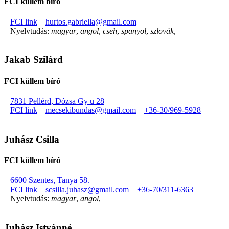
FCI küllem bíró
FCI link
hurtos.gabriella@gmail.com
Nyelvtudás:
magyar
,
angol
,
cseh
,
spanyol
,
szlovák
,
Jakab Szilárd
FCI küllem bíró
7831 Pellérd, Dózsa Gy u 28
FCI link
mecsekibundas@gmail.com
+36-30/969-5928
Juhász Csilla
FCI küllem bíró
6600 Szentes, Tanya 58.
FCI link
scsilla.juhasz@gmail.com
+36-70/311-6363
Nyelvtudás:
magyar
,
angol
,
Juhász Istvánné