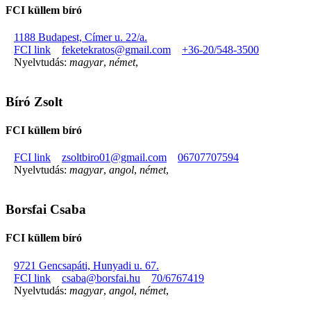
FCI küllem bíró
1188 Budapest, Címer u. 22/a.
FCI link
feketekratos@gmail.com
+36-20/548-3500
Nyelvtudás:
magyar
,
német
,
Bíró Zsolt
FCI küllem bíró
FCI link
zsoltbiro01@gmail.com
06707707594
Nyelvtudás:
magyar
,
angol
,
német
,
Borsfai Csaba
FCI küllem bíró
9721 Gencsapáti, Hunyadi u. 67.
FCI link
csaba@borsfai.hu
70/6767419
Nyelvtudás:
magyar
,
angol
,
német
,