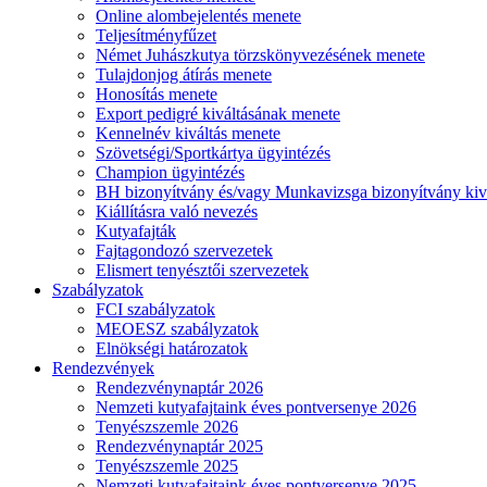
Online alombejelentés menete
Teljesítményfűzet
Német Juhászkutya törzskönyvezésének menete
Tulajdonjog átírás menete
Honosítás menete
Export pedigré kiváltásának menete
Kennelnév kiváltás menete
Szövetségi/Sportkártya ügyintézés
Champion ügyintézés
BH bizonyítvány és/vagy Munkavizsga bizonyítvány kiv
Kiállításra való nevezés
Kutyafajták
Fajtagondozó szervezetek
Elismert tenyésztői szervezetek
Szabályzatok
FCI szabályzatok
MEOESZ szabályzatok
Elnökségi határozatok
Rendezvények
Rendezvénynaptár 2026
Nemzeti kutyafajtaink éves pontversenye 2026
Tenyészszemle 2026
Rendezvénynaptár 2025
Tenyészszemle 2025
Nemzeti kutyafajtaink éves pontversenye 2025