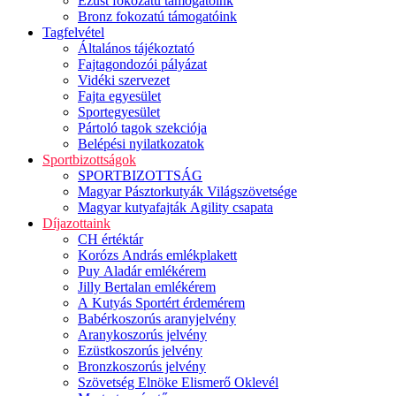
Ezüst fokozatú támogatóink
Bronz fokozatú támogatóink
Tagfelvétel
Általános tájékoztató
Fajtagondozói pályázat
Vidéki szervezet
Fajta egyesület
Sportegyesület
Pártoló tagok szekciója
Belépési nyilatkozatok
Sportbizottságok
SPORTBIZOTTSÁG
Magyar Pásztorkutyák Világszövetsége
Magyar kutyafajták Agility csapata
Díjazottaink
CH értéktár
Korózs András emlékplakett
Puy Aladár emlékérem
Jilly Bertalan emlékérem
A Kutyás Sportért érdemérem
Babérkoszorús aranyjelvény
Aranykoszorús jelvény
Ezüstkoszorús jelvény
Bronzkoszorús jelvény
Szövetség Elnöke Elismerő Oklevél