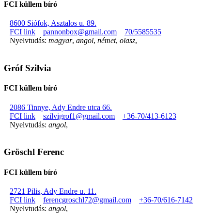
FCI küllem bíró
8600 Siófok, Asztalos u. 89.
FCI link
pannonbox@gmail.com
70/5585535
Nyelvtudás:
magyar
,
angol
,
német
,
olasz
,
Gróf Szilvia
FCI küllem bíró
2086 Tinnye, Ady Endre utca 66.
FCI link
szilvigrof1@gmail.com
+36-70/413-6123
Nyelvtudás:
angol
,
Gröschl Ferenc
FCI küllem bíró
2721 Pilis, Ady Endre u. 11.
FCI link
ferencgroschl72@gmail.com
+36-70/616-7142
Nyelvtudás:
angol
,