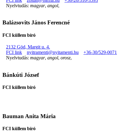
FCI link
zoltan@baffia.hu
+36-20/310-3593
Nyelvtudás:
magyar
,
angol
,
Balázsovits János Ferencné
FCI küllem bíró
2132 Göd, Margit u. 4.
FCI link
nyitramenti@nyitamenti.hu
+36-30/529-0071
Nyelvtudás:
magyar
,
angol
,
orosz
,
Bánkúti József
FCI küllem bíró
Bauman Anita Mária
FCI küllem bíró