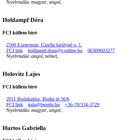
Nyelvtudás:
magyar
,
angol
,
Holdampf Dóra
FCI küllem bíró
2500 Esztergom, Gizella királyné u. 1.
FCI link
holdampf.dora@t-online.hu
06309603277
Nyelvtudás:
angol
,
német
,
Holovitz Lajos
FCI küllem bíró
2011 Budakalász, Budai út 56/b
FCI link
gala@beagle.hu
+36-70/334-3729
Nyelvtudás:
magyar
,
angol
,
Hurtos Gabriella