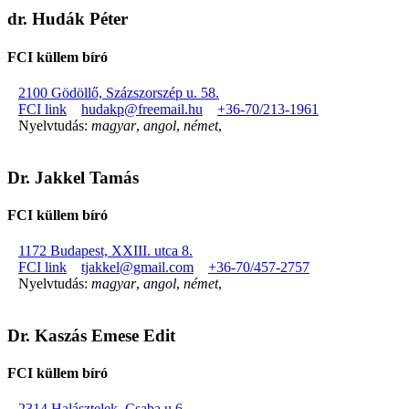
dr. Hudák Péter
FCI küllem bíró
2100 Gödöllő, Százszorszép u. 58.
FCI link
hudakp@freemail.hu
+36-70/213-1961
Nyelvtudás:
magyar
,
angol
,
német
,
Dr. Jakkel Tamás
FCI küllem bíró
1172 Budapest, XXIII. utca 8.
FCI link
tjakkel@gmail.com
+36-70/457-2757
Nyelvtudás:
magyar
,
angol
,
német
,
Dr. Kaszás Emese Edit
FCI küllem bíró
2314 Halásztelek, Csaba u 6