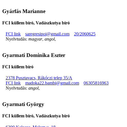
Gyárfás Marianne
FCI küllem bíró, Vadászkutya bíró
FCI link
saregresipoi@gmail.com
20/2060625
Nyelvtudás:
magyar
,
angol
,
Gyarmati Dominika Eszter
FCI küllem bíró
2378 Pusztavacs, Rákóczi telep 35/A
FCI link
madoka22.bambi@gmail.com
06305816963
Nyelvtudás:
angol
,
Gyarmati György
FCI küllem bíró, Vadászkutya bíró