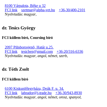
8100 Várpalota, Béke u 32
FCI link
szetmar@alpha-vet.hu
+36-30/400-2101
Nyelvtudás:
magyar
,
dr. Tesics György
FCI küllem bíró, Coursing bíró
2097 Pilisborosjenõ, Határ u.25.
FCI link
tesicben@gmail.com
+36-20/316-6336
Nyelvtudás:
magyar
,
angol
,
német
,
szerb
,
dr. Tóth Zsolt
FCI küllem bíró
6100 Kiskunfélegyháza, Deák F. u. 34.
FCI link
labrador@i-trade.hu
+36-30/943-8930
Nyelvtudás:
magyar
,
angol
,
német
,
orosz
,
spanyol
,