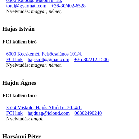
6300 Kalocsa, Malom u. 18.
torai@gyarmati.com
+36-30/402-6528
Nyelvtudás:
magyar
,
német
,
Hajas István
FCI küllem bíró
6000 Kecskemét, Felsõcsalános 101/4.
FCI link
hajasrott@gmail.com
+36-30/212-1506
Nyelvtudás:
magyar
,
német
,
Hajdu Ágnes
FCI küllem bíró
3524 Miskolc, Hajós Alfréd u. 20. 4/1.
FCI link
hajduag@icloud.com
06302490240
Nyelvtudás:
angol
,
Harsányi Péter