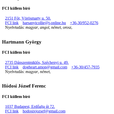
FCI küllem bíró
2151 Fót, Vörösmarty u. 50.
FCI link
harsanyicollie@t-online.hu
+36-30/952-0276
Nyelvtudás:
magyar
,
angol
,
német
,
orosz
,
Hartmann György
FCI küllem bíró
2735 Dánszentmiklós, Széchenyi u. 49.
FCI link
dogheart.amon@gmail.com
+36-30/457-7935
Nyelvtudás:
magyar
,
német
,
Hódosi József Ferenc
FCI küllem bíró
1037 Budapest, Erdőalja út 72.
FCI link
hodosixjozsef@gmail.com