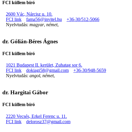
FCI küllem bíró
2600 Vác, Nárcisz u. 10.
FCI link
fama56@invitel.hu
+36-30/512-5066
Nyelvtudás:
magyar
,
német
,
dr. Gólián-Béres Ágnes
FCI küllem bíró
1021 Budapest II. kerület, Zuhatag sor 6.
FCI link
dokiagi58@gmail.com
+36-30/948-5659
Nyelvtudás:
angol
,
német
,
dr. Hargitai Gábor
FCI küllem bíró
2220 Vecsés, Erkel Ferenc u. 11.
FCI link
delorosz37@gmail.com