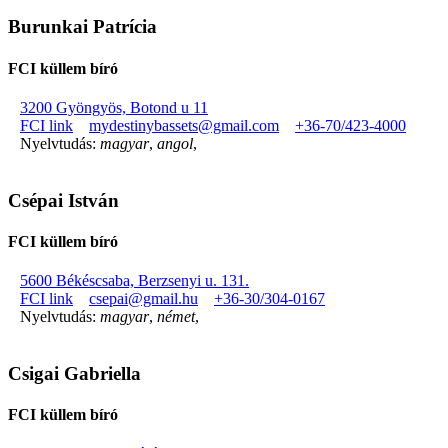
Burunkai Patrícia
FCI küllem bíró
3200 Gyöngyös, Botond u 11
FCI link
mydestinybassets@gmail.com
+36-70/423-4000
Nyelvtudás:
magyar
,
angol
,
Csépai István
FCI küllem bíró
5600 Békéscsaba, Berzsenyi u. 131.
FCI link
csepai@gmail.hu
+36-30/304-0167
Nyelvtudás:
magyar
,
német
,
Csigai Gabriella
FCI küllem bíró