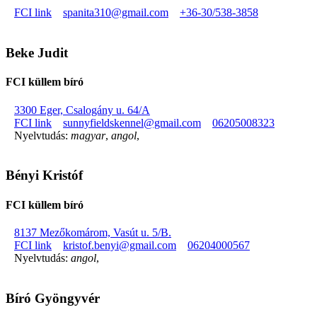
FCI link
spanita310@gmail.com
+36-30/538-3858
Beke Judit
FCI küllem bíró
3300 Eger, Csalogány u. 64/A
FCI link
sunnyfieldskennel@gmail.com
06205008323
Nyelvtudás:
magyar
,
angol
,
Bényi Kristóf
FCI küllem bíró
8137 Mezőkomárom, Vasút u. 5/B.
FCI link
kristof.benyi@gmail.com
06204000567
Nyelvtudás:
angol
,
Bíró Gyöngyvér