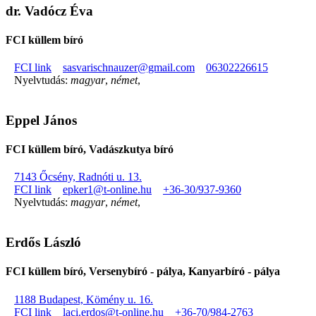
dr. Vadócz Éva
FCI küllem bíró
FCI link
sasvarischnauzer@gmail.com
06302226615
Nyelvtudás:
magyar
,
német
,
Eppel János
FCI küllem bíró, Vadászkutya bíró
7143 Őcsény, Radnóti u. 13.
FCI link
epker1@t-online.hu
+36-30/937-9360
Nyelvtudás:
magyar
,
német
,
Erdős László
FCI küllem bíró, Versenybíró - pálya, Kanyarbíró - pálya
1188 Budapest, Kömény u. 16.
FCI link
laci.erdos@t-online.hu
+36-70/984-2763