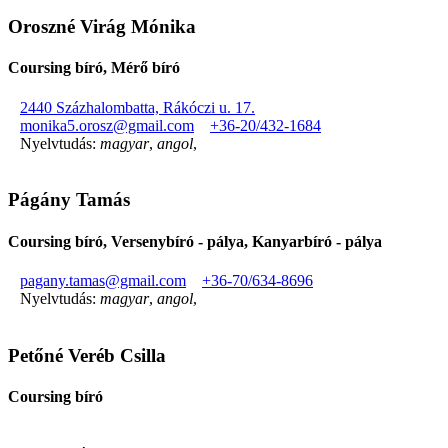
Oroszné Virág Mónika
Coursing bíró, Mérő bíró
2440 Százhalombatta, Rákóczi u. 17.
monika5.orosz@gmail.com
+36-20/432-1684
Nyelvtudás:
magyar
,
angol
,
Págány Tamás
Coursing bíró, Versenybíró - pálya, Kanyarbíró - pálya
pagany.tamas@gmail.com
+36-70/634-8696
Nyelvtudás:
magyar
,
angol
,
Petőné Veréb Csilla
Coursing bíró