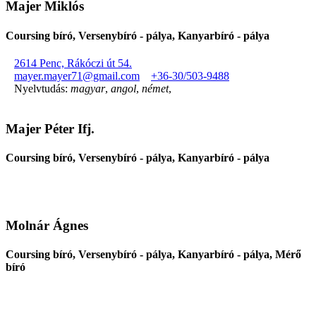
Majer Miklós
Coursing bíró, Versenybíró - pálya, Kanyarbíró - pálya
2614 Penc, Rákóczi út 54.
mayer.mayer71@gmail.com
+36-30/503-9488
Nyelvtudás:
magyar
,
angol
,
német
,
Majer Péter Ifj.
Coursing bíró, Versenybíró - pálya, Kanyarbíró - pálya
Molnár Ágnes
Coursing bíró, Versenybíró - pálya, Kanyarbíró - pálya, Mérő
bíró