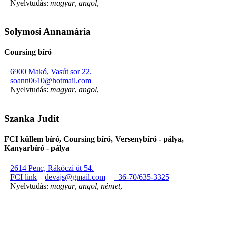
Nyelvtudás:
magyar
,
angol
,
Solymosi Annamária
Coursing bíró
6900 Makó, Vasút sor 22.
soann0610@hotmail.com
Nyelvtudás:
magyar
,
angol
,
Szanka Judit
FCI küllem bíró, Coursing bíró, Versenybíró - pálya,
Kanyarbíró - pálya
2614 Penc, Rákóczi út 54.
FCI link
devajs@gmail.com
+36-70/635-3325
Nyelvtudás:
magyar
,
angol
,
német
,