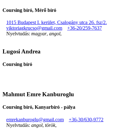
Coursing bíró, Mérő bíró
1015 Budapest I. kerület, Csalogány utca 26. fsz/2.
viktoriagkrucso@gmail.com
+36-20/259-7637
Nyelvtudás:
magyar
,
angol
,
Lugosi Andrea
Coursing bíró
Mahmut Emre Kanburoglu
Coursing bíró, Kanyarbíró - pálya
emrekanburoglu@gmail.com
+36-30/630-9772
Nyelvtudás:
angol
,
török
,