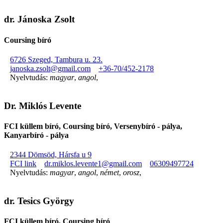
dr. Jánoska Zsolt
Coursing bíró
6726 Szeged, Tambura u. 23.
janoska.zsolt@gmail.com
+36-70/452-2178
Nyelvtudás:
magyar
,
angol
,
Dr. Miklós Levente
FCI küllem bíró, Coursing bíró, Versenybíró - pálya,
Kanyarbíró - pálya
2344 Dömsöd, Hársfa u 9
FCI link
dr.miklos.levente1@gmail.com
06309497724
Nyelvtudás:
magyar
,
angol
,
német
,
orosz
,
dr. Tesics György
FCI küllem bíró, Coursing bíró