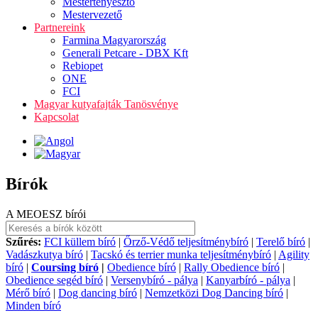
Mestertenyésztő
Mestervezető
Partnereink
Farmina Magyarország
Generali Petcare - DBX Kft
Rebiopet
ONE
FCI
Magyar kutyafajták Tanösvénye
Kapcsolat
Bírók
A MEOESZ bírói
Szűrés:
FCI küllem bíró
|
Őrző-Védő teljesítménybíró
|
Terelő bíró
|
Vadászkutya bíró
|
Tacskó és terrier munka teljesítménybíró
|
Agility
bíró
|
Coursing bíró
|
Obedience bíró
|
Rally Obedience bíró
|
Obedience segéd bíró
|
Versenybíró - pálya
|
Kanyarbíró - pálya
|
Mérő bíró
|
Dog dancing bíró
|
Nemzetközi Dog Dancing bíró
|
Minden bíró