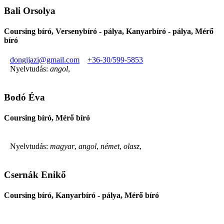
Bali Orsolya
Coursing bíró, Versenybíró - pálya, Kanyarbíró - pálya, Mérő
bíró
dongijazi@gmail.com
+36-30/599-5853
Nyelvtudás:
angol
,
Bodó Éva
Coursing bíró, Mérő bíró
Nyelvtudás:
magyar
,
angol
,
német
,
olasz
,
Csernák Enikő
Coursing bíró, Kanyarbíró - pálya, Mérő bíró