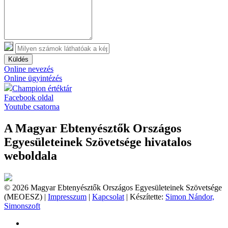
Küldés
Online nevezés
Online ügyintézés
Champion értéktár
Facebook oldal
Youtube csatorna
A Magyar Ebtenyésztők Országos
Egyesületeinek Szövetsége hivatalos
weboldala
© 2026 Magyar Ebtenyésztők Országos Egyesületeinek Szövetsége
(MEOESZ) |
Impresszum
|
Kapcsolat
| Készítette:
Simon Nándor,
Simonszoft