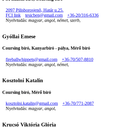
2097 Pilisborosjenõ, Határ u.25.
FCI link
tesicben@gmail.com
+36-20/316-6336
Nyelvtudás:
magyar
,
angol
,
német
,
szerb
,
Gyóllai Emese
Coursing bíró, Kanyarbíró - pálya, Mérő bíró
fireballwhippets@gmail.com
+36-70/507-8810
Nyelvtudás:
magyar
,
angol
,
német
,
Kosztolni Katalin
Coursing bíró, Mérő bíró
kosztolni.katalin@gmail.com
+36-70/771-2087
Nyelvtudás:
magyar
,
angol
,
Krucsó Viktória Glória