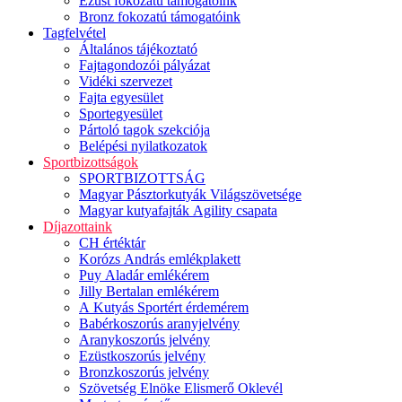
Ezüst fokozatú támogatóink
Bronz fokozatú támogatóink
Tagfelvétel
Általános tájékoztató
Fajtagondozói pályázat
Vidéki szervezet
Fajta egyesület
Sportegyesület
Pártoló tagok szekciója
Belépési nyilatkozatok
Sportbizottságok
SPORTBIZOTTSÁG
Magyar Pásztorkutyák Világszövetsége
Magyar kutyafajták Agility csapata
Díjazottaink
CH értéktár
Korózs András emlékplakett
Puy Aladár emlékérem
Jilly Bertalan emlékérem
A Kutyás Sportért érdemérem
Babérkoszorús aranyjelvény
Aranykoszorús jelvény
Ezüstkoszorús jelvény
Bronzkoszorús jelvény
Szövetség Elnöke Elismerő Oklevél