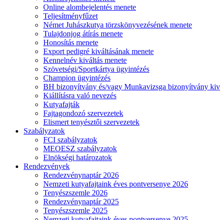
Online alombejelentés menete
Teljesítményfűzet
Német Juhászkutya törzskönyvezésének menete
Tulajdonjog átírás menete
Honosítás menete
Export pedigré kiváltásának menete
Kennelnév kiváltás menete
Szövetségi/Sportkártya ügyintézés
Champion ügyintézés
BH bizonyítvány és/vagy Munkavizsga bizonyítvány kiv
Kiállításra való nevezés
Kutyafajták
Fajtagondozó szervezetek
Elismert tenyésztői szervezetek
Szabályzatok
FCI szabályzatok
MEOESZ szabályzatok
Elnökségi határozatok
Rendezvények
Rendezvénynaptár 2026
Nemzeti kutyafajtaink éves pontversenye 2026
Tenyészszemle 2026
Rendezvénynaptár 2025
Tenyészszemle 2025
Nemzeti kutyafajtaink éves pontversenye 2025