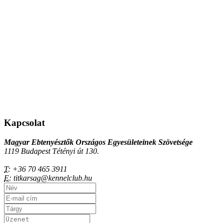
Kapcsolat
Magyar Ebtenyésztők Országos Egyesületeinek Szövetsége
1119 Budapest Tétényi út 130.
T:
+36 70 465 3911
E:
titkarsag@kennelclub.hu