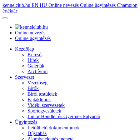
kennelclub.hu
EN
HU
Online nevezés
Online ügyintézés
Champion
értéktár
Online nevezés
Online ügyintézés
Kezdőlap
Kereső
Hírek
Galériák
Archívum
Szervezet
Vezetőség
Bírók
Bírói testületek
Fajtaklubok
Vidéki szervezetek
Sportegyesületek
Junior Handler és Gyermek kutyapár
Ügyintézés
Letölthető dokumentumok
Díjszabás
Alombejelentés menete