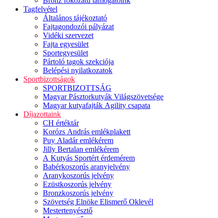
Bronz fokozatú támogatóink
Tagfelvétel
Általános tájékoztató
Fajtagondozói pályázat
Vidéki szervezet
Fajta egyesület
Sportegyesület
Pártoló tagok szekciója
Belépési nyilatkozatok
Sportbizottságok
SPORTBIZOTTSÁG
Magyar Pásztorkutyák Világszövetsége
Magyar kutyafajták Agility csapata
Díjazottaink
CH értéktár
Korózs András emlékplakett
Puy Aladár emlékérem
Jilly Bertalan emlékérem
A Kutyás Sportért érdemérem
Babérkoszorús aranyjelvény
Aranykoszorús jelvény
Ezüstkoszorús jelvény
Bronzkoszorús jelvény
Szövetség Elnöke Elismerő Oklevél
Mestertenyésztő