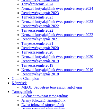
Tenyészszemle 2024
Nemzeti kutyafajtáink éves pontversenye 2024
Rendezvénynaptár 2023
Tenyészszemle 2023
Nemzeti kutyafajtáink éves pontversenye 2023
Rendezvénynaptár 2022
Tenyészszemle 2022
Nemzeti kutyafajtáink éves pontversenye 2022
Rendezvénynaptár 2021
Tenyészszemle 2021
Rendezvénynaptár 2020
Tenyészszemle 2020
Nemzeti kutyafajtáink éves pontversenye 2020
Rendezvénynaptár 2019
Tenyészszemle 2019
Nemzeti kutyafajtáink éves pontversenye 2019
Rendezvénynaptár 2018
Online Champion
Képzések
MEOE Szövetség tenyésztői tanfolyam
Támogatóink
Gyémánt fokozat támogatóink
Arany fokozatú támogatóink
Ezüst fokozatú támogatóink