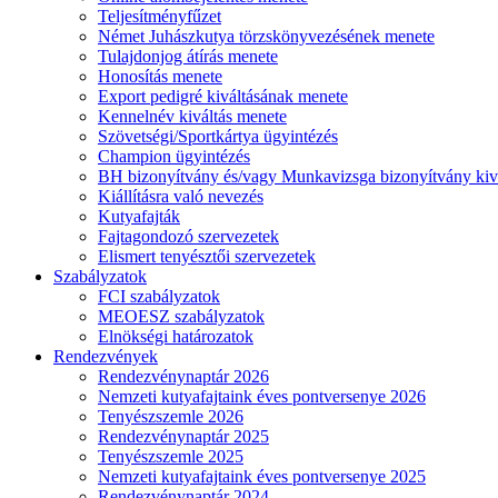
Teljesítményfűzet
Német Juhászkutya törzskönyvezésének menete
Tulajdonjog átírás menete
Honosítás menete
Export pedigré kiváltásának menete
Kennelnév kiváltás menete
Szövetségi/Sportkártya ügyintézés
Champion ügyintézés
BH bizonyítvány és/vagy Munkavizsga bizonyítvány kiv
Kiállításra való nevezés
Kutyafajták
Fajtagondozó szervezetek
Elismert tenyésztői szervezetek
Szabályzatok
FCI szabályzatok
MEOESZ szabályzatok
Elnökségi határozatok
Rendezvények
Rendezvénynaptár 2026
Nemzeti kutyafajtaink éves pontversenye 2026
Tenyészszemle 2026
Rendezvénynaptár 2025
Tenyészszemle 2025
Nemzeti kutyafajtaink éves pontversenye 2025
Rendezvénynaptár 2024