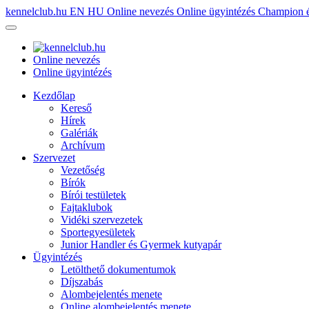
kennelclub.hu
EN
HU
Online nevezés
Online ügyintézés
Champion é
Online nevezés
Online ügyintézés
Kezdőlap
Kereső
Hírek
Galériák
Archívum
Szervezet
Vezetőség
Bírók
Bírói testületek
Fajtaklubok
Vidéki szervezetek
Sportegyesületek
Junior Handler és Gyermek kutyapár
Ügyintézés
Letölthető dokumentumok
Díjszabás
Alombejelentés menete
Online alombejelentés menete