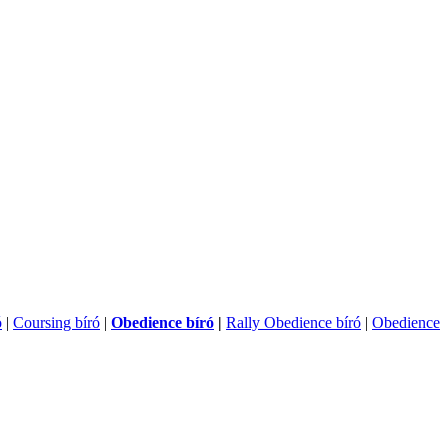
ó
|
Coursing bíró
|
Obedience bíró
|
Rally Obedience bíró
|
Obedience