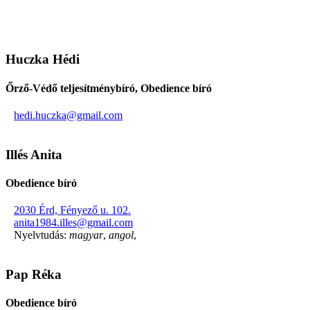
Huczka Hédi
Őrző-Védő teljesítménybíró, Obedience bíró
hedi.huczka@gmail.com
Illés Anita
Obedience bíró
2030 Érd, Fényező u. 102.
anita1984.illes@gmail.com
Nyelvtudás:
magyar
,
angol
,
Pap Réka
Obedience bíró