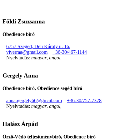
Földi Zsuzsanna
Obedience bíró
6757 Szeged, Deli Károly u. 16.
viverraa@gmail.com
+36-30/467-1144
Nyelvtudás:
magyar
,
angol
,
Gergely Anna
Obedience bíró, Obedience segéd bíró
anna.gergely66@gmail.com
+36-30/757-7378
Nyelvtudás:
magyar
,
angol
,
Halász Árpád
Őrző-Védő teljesítménybíró, Obedience bíró