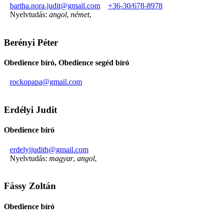
bartha.nora.judit@gmail.com
+36-30/678-8978
Nyelvtudás:
angol
,
német
,
Berényi Péter
Obedience bíró, Obedience segéd bíró
rockopapa@gmail.com
Erdélyi Judit
Obedience bíró
erdelyijudith@gmail.com
Nyelvtudás:
magyar
,
angol
,
Fássy Zoltán
Obedience bíró