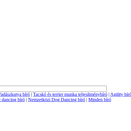
adászkutya bíró
|
Tacskó és terrier munka teljesítménybíró
|
Agility bír
 dancing bíró
|
Nemzetközi Dog Dancing bíró
|
Minden bíró