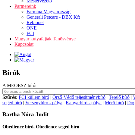
Mestervezető
Partnereink
Farmina Magyarország
Generali Petcare - DBX Kft
Rebiopet
ONE
FCI
Magyar kutyafajták Tanösvénye
Kapcsolat
Bírók
A MEOESZ bírói
Szűrés:
FCI küllem bíró
|
Őrző-Védő teljesítménybíró
|
Terelő bíró
|
V
segéd bíró
|
Versenybíró - pálya
|
Kanyarbíró - pálya
|
Mérő bíró
|
Dog
Bartha Nóra Judit
Obedience bíró, Obedience segéd bíró