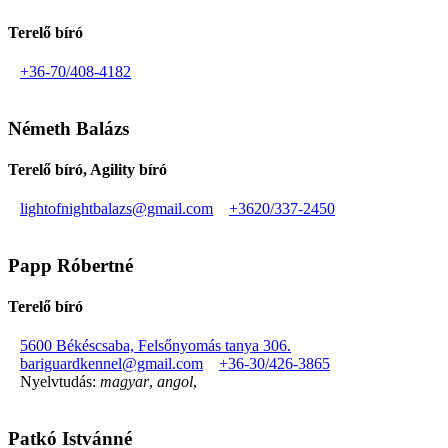
Terelő bíró
+36-70/408-4182
Németh Balázs
Terelő bíró, Agility bíró
lightofnightbalazs@gmail.com
+3620/337-2450
Papp Róbertné
Terelő bíró
5600 Békéscsaba, Felsőnyomás tanya 306.
bariguardkennel@gmail.com
+36-30/426-3865
Nyelvtudás:
magyar
,
angol
,
Patkó Istvánné