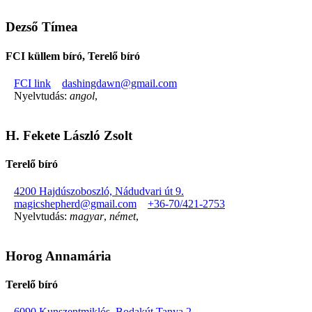
Dezső Tímea
FCI küllem bíró, Terelő bíró
FCI link
dashingdawn@gmail.com
Nyelvtudás:
angol
,
H. Fekete László Zsolt
Terelő bíró
4200 Hajdúszoboszló, Nádudvari út 9.
magicshepherd@gmail.com
+36-70/421-2753
Nyelvtudás:
magyar
,
német
,
Horog Annamária
Terelő bíró
6090 Kunszentmiklós, Bodakút Tanya 2.