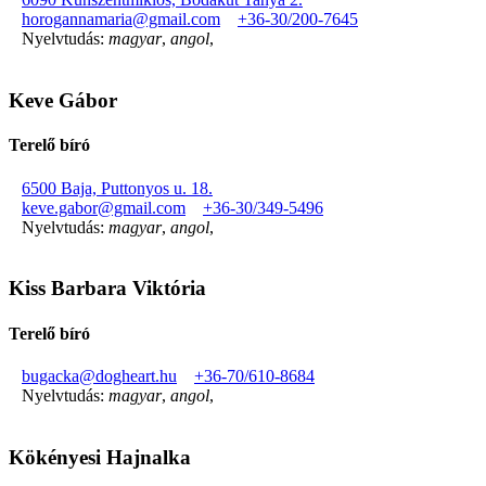
horogannamaria@gmail.com
+36-30/200-7645
Nyelvtudás:
magyar
,
angol
,
Keve Gábor
Terelő bíró
6500 Baja, Puttonyos u. 18.
keve.gabor@gmail.com
+36-30/349-5496
Nyelvtudás:
magyar
,
angol
,
Kiss Barbara Viktória
Terelő bíró
bugacka@dogheart.hu
+36-70/610-8684
Nyelvtudás:
magyar
,
angol
,
Kökényesi Hajnalka