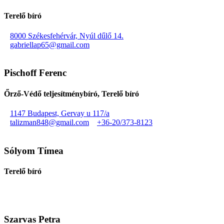
Terelő bíró
8000 Székesfehérvár, Nyúl dűlő 14.
gabriellap65@gmail.com
Pischoff Ferenc
Őrző-Védő teljesítménybíró, Terelő bíró
1147 Budapest, Gervay u 117/a
talizman848@gmail.com
+36-20/373-8123
Sólyom Tímea
Terelő bíró
Szarvas Petra