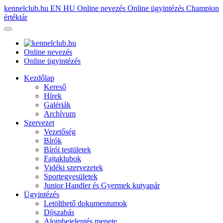
kennelclub.hu
EN
HU
Online nevezés
Online ügyintézés
Champion
értéktár
Online nevezés
Online ügyintézés
Kezdőlap
Kereső
Hírek
Galériák
Archívum
Szervezet
Vezetőség
Bírók
Bírói testületek
Fajtaklubok
Vidéki szervezetek
Sportegyesületek
Junior Handler és Gyermek kutyapár
Ügyintézés
Letölthető dokumentumok
Díjszabás
Alombejelentés menete