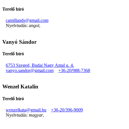
Terelő bíró
camillands@gmail.com
Nyelvtudás:
angol
,
Vanyó Sándor
Terelő bíró
6753 Szeged, Budai Nagy Antal u. 4.
vanyo.sandor@gmail.com
+36-20/988-7368
Wenzel Katalin
Terelő bíró
wenzelkata@gmail.hu
+36-20/396-9009
Nyelvtudás:
magyar
,