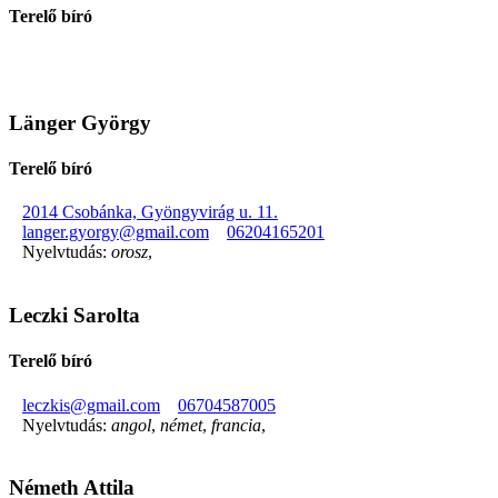
Terelő bíró
Länger György
Terelő bíró
2014 Csobánka, Gyöngyvirág u. 11.
langer.gyorgy@gmail.com
06204165201
Nyelvtudás:
orosz
,
Leczki Sarolta
Terelő bíró
leczkis@gmail.com
06704587005
Nyelvtudás:
angol
,
német
,
francia
,
Németh Attila