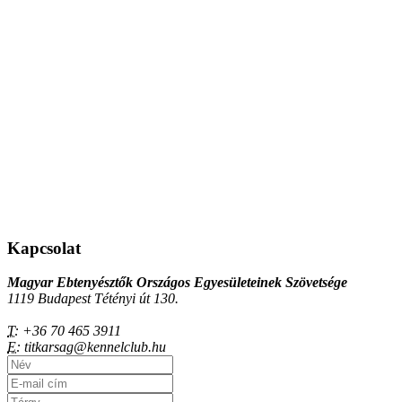
Kapcsolat
Magyar Ebtenyésztők Országos Egyesületeinek Szövetsége
1119 Budapest Tétényi út 130.
T:
+36 70 465 3911
E:
titkarsag@kennelclub.hu