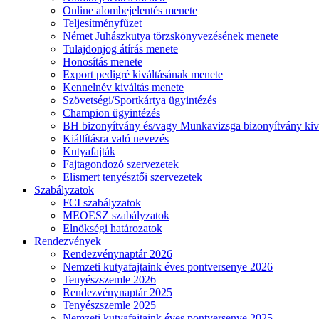
Online alombejelentés menete
Teljesítményfűzet
Német Juhászkutya törzskönyvezésének menete
Tulajdonjog átírás menete
Honosítás menete
Export pedigré kiváltásának menete
Kennelnév kiváltás menete
Szövetségi/Sportkártya ügyintézés
Champion ügyintézés
BH bizonyítvány és/vagy Munkavizsga bizonyítvány kiv
Kiállításra való nevezés
Kutyafajták
Fajtagondozó szervezetek
Elismert tenyésztői szervezetek
Szabályzatok
FCI szabályzatok
MEOESZ szabályzatok
Elnökségi határozatok
Rendezvények
Rendezvénynaptár 2026
Nemzeti kutyafajtaink éves pontversenye 2026
Tenyészszemle 2026
Rendezvénynaptár 2025
Tenyészszemle 2025
Nemzeti kutyafajtaink éves pontversenye 2025