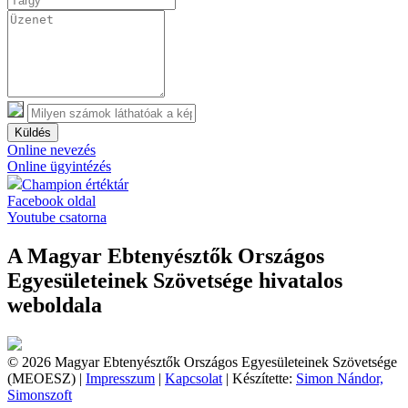
Küldés
Online nevezés
Online ügyintézés
Champion értéktár
Facebook oldal
Youtube csatorna
A Magyar Ebtenyésztők Országos
Egyesületeinek Szövetsége hivatalos
weboldala
© 2026 Magyar Ebtenyésztők Országos Egyesületeinek Szövetsége
(MEOESZ) |
Impresszum
|
Kapcsolat
| Készítette:
Simon Nándor,
Simonszoft