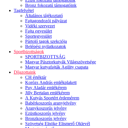
Ezüst fokozatú támogatóink
Bronz fokozatú támogatóink
Tagfelvétel
Általános tájékoztató
Fajtagondozói pályázat
Vidéki szervezet
Fajta egyesület
Sportegyesület
Pártoló tagok szekciója
Belépési nyilatkozatok
Sportbizottságok
SPORTBIZOTTSÁG
Magyar Pásztorkutyák Világszövetsége
Magyar kutyafajták Agility csapata
Díjazottaink
CH értéktár
Korózs András emlékplakett
Puy Aladár emlékérem
Jilly Bertalan emlékérem
A Kutyás Sportért érdemérem
Babérkoszorús aranyjelvény
Aranykoszorús jelvény
Ezüstkoszorús jelvény
Bronzkoszorús jelvény
Szövetség Elnöke Elismerő Oklevél