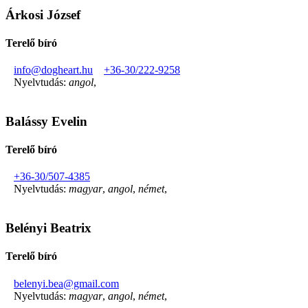
Árkosi József
Terelő bíró
info@dogheart.hu
+36-30/222-9258
Nyelvtudás:
angol
,
Balássy Evelin
Terelő bíró
+36-30/507-4385
Nyelvtudás:
magyar
,
angol
,
német
,
Belényi Beatrix
Terelő bíró
belenyi.bea@gmail.com
Nyelvtudás:
magyar
,
angol
,
német
,