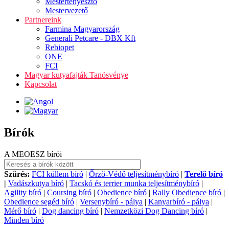
Mestertenyésztő
Mestervezető
Partnereink
Farmina Magyarország
Generali Petcare - DBX Kft
Rebiopet
ONE
FCI
Magyar kutyafajták Tanösvénye
Kapcsolat
Bírók
A MEOESZ bírói
Szűrés:
FCI küllem bíró
|
Őrző-Védő teljesítménybíró
|
Terelő bíró
|
Vadászkutya bíró
|
Tacskó és terrier munka teljesítménybíró
|
Agility bíró
|
Coursing bíró
|
Obedience bíró
|
Rally Obedience bíró
|
Obedience segéd bíró
|
Versenybíró - pálya
|
Kanyarbíró - pálya
|
Mérő bíró
|
Dog dancing bíró
|
Nemzetközi Dog Dancing bíró
|
Minden bíró