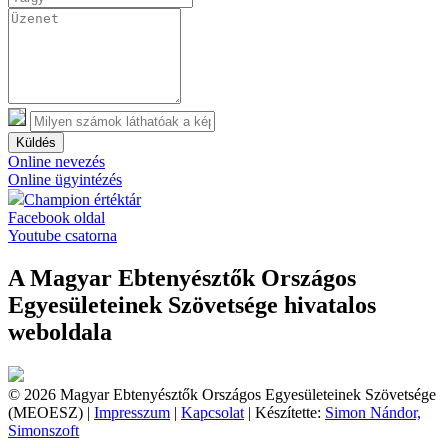
Küldés
Online nevezés
Online ügyintézés
Champion értéktár
Facebook oldal
Youtube csatorna
A Magyar Ebtenyésztők Országos
Egyesületeinek Szövetsége hivatalos
weboldala
© 2026 Magyar Ebtenyésztők Országos Egyesületeinek Szövetsége
(MEOESZ) |
Impresszum
|
Kapcsolat
| Készítette:
Simon Nándor,
Simonszoft