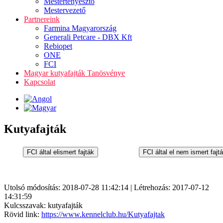
Mestertenyésztő
Mestervezető
Partnereink
Farmina Magyarország
Generali Petcare - DBX Kft
Rebiopet
ONE
FCI
Magyar kutyafajták Tanösvénye
Kapcsolat
Kutyafajták
Utolsó módosítás: 2018-07-28 11:42:14 | Létrehozás: 2017-07-12
14:31:59
Kulcsszavak: kutyafajták
Rövid link:
https://www.kennelclub.hu/Kutyafajtak