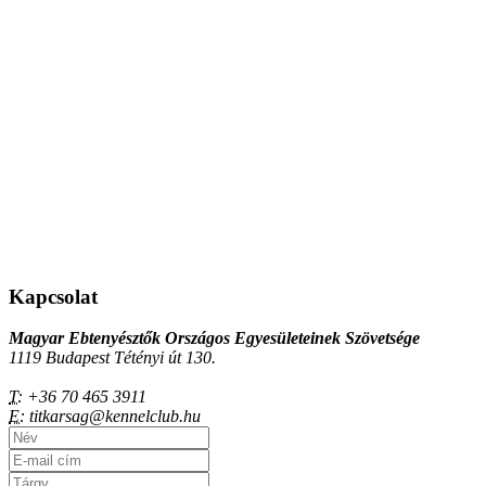
Kapcsolat
Magyar Ebtenyésztők Országos Egyesületeinek Szövetsége
1119 Budapest Tétényi út 130.
T:
+36 70 465 3911
E:
titkarsag@kennelclub.hu