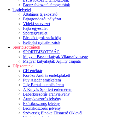
Ezüst fokozatú támogatóink
Bronz fokozatú támogatóink
Tagfelvétel
Általános tájékoztató
Fajtagondozói pályázat
Vidéki szervezet
Fajta egyesület
Sportegyesület
Pártoló tagok szekciója
Belépési nyilatkozatok
Sportbizottságok
SPORTBIZOTTSÁG
Magyar Pásztorkutyák Világszövetsége
Magyar kutyafajták Agility csapata
Díjazottaink
CH értéktár
Korózs András emlékplakett
Puy Aladár emlékérem
Jilly Bertalan emlékérem
A Kutyás Sportért érdemérem
Babérkoszorús aranyjelvény
Aranykoszorús jelvény
Ezüstkoszorús jelvény
Bronzkoszorús jelvény
Szövetség Elnöke Elismerő Oklevél