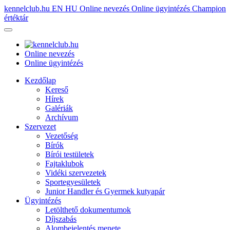
kennelclub.hu
EN
HU
Online nevezés
Online ügyintézés
Champion
értéktár
Online nevezés
Online ügyintézés
Kezdőlap
Kereső
Hírek
Galériák
Archívum
Szervezet
Vezetőség
Bírók
Bírói testületek
Fajtaklubok
Vidéki szervezetek
Sportegyesületek
Junior Handler és Gyermek kutyapár
Ügyintézés
Letölthető dokumentumok
Díjszabás
Alombejelentés menete