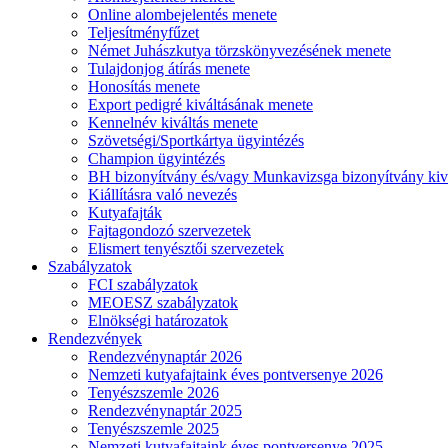
Online alombejelentés menete
Teljesítményfűzet
Német Juhászkutya törzskönyvezésének menete
Tulajdonjog átírás menete
Honosítás menete
Export pedigré kiváltásának menete
Kennelnév kiváltás menete
Szövetségi/Sportkártya ügyintézés
Champion ügyintézés
BH bizonyítvány és/vagy Munkavizsga bizonyítvány kiv
Kiállításra való nevezés
Kutyafajták
Fajtagondozó szervezetek
Elismert tenyésztői szervezetek
Szabályzatok
FCI szabályzatok
MEOESZ szabályzatok
Elnökségi határozatok
Rendezvények
Rendezvénynaptár 2026
Nemzeti kutyafajtaink éves pontversenye 2026
Tenyészszemle 2026
Rendezvénynaptár 2025
Tenyészszemle 2025
Nemzeti kutyafajtaink éves pontversenye 2025