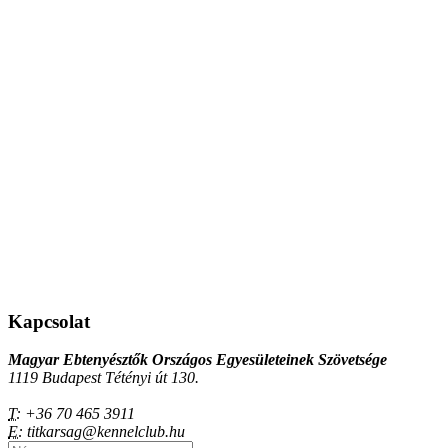
Kapcsolat
Magyar Ebtenyésztők Országos Egyesületeinek Szövetsége
1119 Budapest Tétényi út 130.
T:
+36 70 465 3911
E:
titkarsag@kennelclub.hu