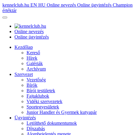
kennelclub.hu
EN
HU
Online nevezés
Online ügyintézés
Champion
értéktár
Online nevezés
Online ügyintézés
Kezdőlap
Kereső
Hírek
Galériák
Archívum
Szervezet
Vezetőség
Bírók
Bírói testületek
Fajtaklubok
Vidéki szervezetek
Sportegyesületek
Junior Handler és Gyermek kutyapár
Ügyintézés
Letölthető dokumentumok
Díjszabás
Alombejelentés menete