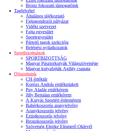
Ezüst fokozatú támogatóink
Bronz fokozatú támogatóink
Tagfelvétel
Általános tájékoztató
Fajtagondozói pályázat
Vidéki szervezet
Fajta egyesület
Sportegyesület
Pártoló tagok szekciója
Belépési nyilatkozatok
Sportbizottságok
SPORTBIZOTTSÁG
Magyar Pásztorkutyák Világszövetsége
Magyar kutyafajták Agility csapata
Díjazottaink
CH értéktár
Korózs András emlékplakett
Puy Aladár emlékérem
Jilly Bertalan emlékérem
A Kutyás Sportért érdemérem
Babérkoszorús aranyjelvény
Aranykoszorús jelvény
Ezüstkoszorús jelvény
Bronzkoszorús jelvény
Szövetség Elnöke Elismerő Oklevél