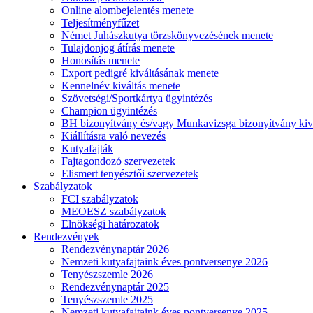
Online alombejelentés menete
Teljesítményfűzet
Német Juhászkutya törzskönyvezésének menete
Tulajdonjog átírás menete
Honosítás menete
Export pedigré kiváltásának menete
Kennelnév kiváltás menete
Szövetségi/Sportkártya ügyintézés
Champion ügyintézés
BH bizonyítvány és/vagy Munkavizsga bizonyítvány kiv
Kiállításra való nevezés
Kutyafajták
Fajtagondozó szervezetek
Elismert tenyésztői szervezetek
Szabályzatok
FCI szabályzatok
MEOESZ szabályzatok
Elnökségi határozatok
Rendezvények
Rendezvénynaptár 2026
Nemzeti kutyafajtaink éves pontversenye 2026
Tenyészszemle 2026
Rendezvénynaptár 2025
Tenyészszemle 2025
Nemzeti kutyafajtaink éves pontversenye 2025