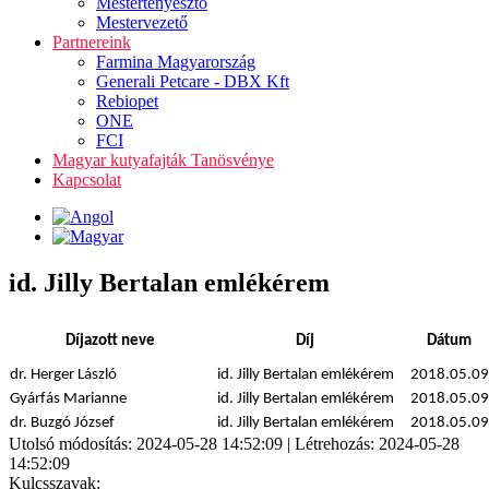
Mestertenyésztő
Mestervezető
Partnereink
Farmina Magyarország
Generali Petcare - DBX Kft
Rebiopet
ONE
FCI
Magyar kutyafajták Tanösvénye
Kapcsolat
id. Jilly Bertalan emlékérem
Díjazott neve
Díj
Dátum
dr. Herger László
id. Jilly Bertalan emlékérem
2018.05.09
Gyárfás Marianne
id. Jilly Bertalan emlékérem
2018.05.09
dr. Buzgó József
id. Jilly Bertalan emlékérem
2018.05.09
Utolsó módosítás: 2024-05-28 14:52:09 | Létrehozás: 2024-05-28
14:52:09
Kulcsszavak: