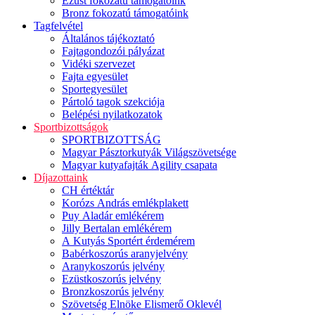
Ezüst fokozatú támogatóink
Bronz fokozatú támogatóink
Tagfelvétel
Általános tájékoztató
Fajtagondozói pályázat
Vidéki szervezet
Fajta egyesület
Sportegyesület
Pártoló tagok szekciója
Belépési nyilatkozatok
Sportbizottságok
SPORTBIZOTTSÁG
Magyar Pásztorkutyák Világszövetsége
Magyar kutyafajták Agility csapata
Díjazottaink
CH értéktár
Korózs András emlékplakett
Puy Aladár emlékérem
Jilly Bertalan emlékérem
A Kutyás Sportért érdemérem
Babérkoszorús aranyjelvény
Aranykoszorús jelvény
Ezüstkoszorús jelvény
Bronzkoszorús jelvény
Szövetség Elnöke Elismerő Oklevél