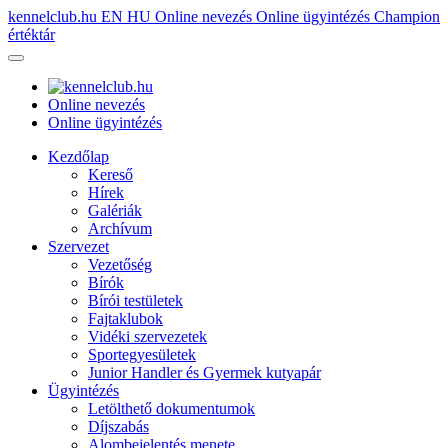
kennelclub.hu
EN
HU
Online nevezés
Online ügyintézés
Champion
értéktár
Online nevezés
Online ügyintézés
Kezdőlap
Kereső
Hírek
Galériák
Archívum
Szervezet
Vezetőség
Bírók
Bírói testületek
Fajtaklubok
Vidéki szervezetek
Sportegyesületek
Junior Handler és Gyermek kutyapár
Ügyintézés
Letölthető dokumentumok
Díjszabás
Alombejelentés menete