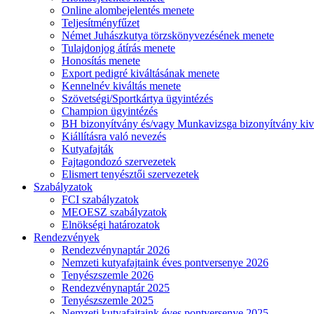
Online alombejelentés menete
Teljesítményfűzet
Német Juhászkutya törzskönyvezésének menete
Tulajdonjog átírás menete
Honosítás menete
Export pedigré kiváltásának menete
Kennelnév kiváltás menete
Szövetségi/Sportkártya ügyintézés
Champion ügyintézés
BH bizonyítvány és/vagy Munkavizsga bizonyítvány kiv
Kiállításra való nevezés
Kutyafajták
Fajtagondozó szervezetek
Elismert tenyésztői szervezetek
Szabályzatok
FCI szabályzatok
MEOESZ szabályzatok
Elnökségi határozatok
Rendezvények
Rendezvénynaptár 2026
Nemzeti kutyafajtaink éves pontversenye 2026
Tenyészszemle 2026
Rendezvénynaptár 2025
Tenyészszemle 2025
Nemzeti kutyafajtaink éves pontversenye 2025