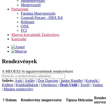
Mestertenyésztő
Mestervezető
Partnereink
Farmina Magyarország
Generali Petcare - DBX Kft
Rebiopet
ONE
FCI
Magyar kutyafajták Tanösvénye
Kapcsolat
Rendezvények
A MEOESZ és tagszervezeteinek rendezvényei
Szűrés:
Agár
|
Agility
|
Dog Dancing
|
Junior Handler
|
Kotorék
|
Küllem
|
Klubkiállítások
|
Obedience
|
Őrző-Védő
|
Terelő
|
Vadász
|
Minden rendezvény
Rende
?
Dátum
Rendezvény megnevezése
Típusa
Helyszíne
szervez