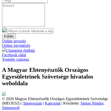
Küldés
Online nevezés
Online ügyintézés
Champion értéktár
Facebook oldal
Youtube csatorna
A Magyar Ebtenyésztők Országos
Egyesületeinek Szövetsége hivatalos
weboldala
© 2026 Magyar Ebtenyésztők Országos Egyesületeinek Szövetsége
(MEOESZ) |
Impresszum
|
Kapcsolat
| Készítette:
Simon Nándor,
Simonszoft