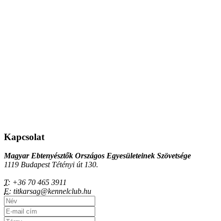
Kapcsolat
Magyar Ebtenyésztők Országos Egyesületeinek Szövetsége
1119 Budapest Tétényi út 130.
T:
+36 70 465 3911
E:
titkarsag@kennelclub.hu