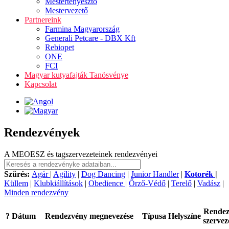
Mestertenyésztő
Mestervezető
Partnereink
Farmina Magyarország
Generali Petcare - DBX Kft
Rebiopet
ONE
FCI
Magyar kutyafajták Tanösvénye
Kapcsolat
Rendezvények
A MEOESZ és tagszervezeteinek rendezvényei
Szűrés:
Agár
|
Agility
|
Dog Dancing
|
Junior Handler
|
Kotorék
|
Küllem
|
Klubkiállítások
|
Obedience
|
Őrző-Védő
|
Terelő
|
Vadász
|
Minden rendezvény
Rende
?
Dátum
Rendezvény megnevezése
Típusa
Helyszíne
szervez