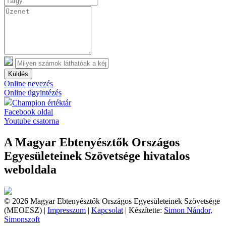
Küldés
Online nevezés
Online ügyintézés
Champion értéktár
Facebook oldal
Youtube csatorna
A Magyar Ebtenyésztők Országos
Egyesületeinek Szövetsége hivatalos
weboldala
© 2026 Magyar Ebtenyésztők Országos Egyesületeinek Szövetsége
(MEOESZ) |
Impresszum
|
Kapcsolat
| Készítette:
Simon Nándor,
Simonszoft