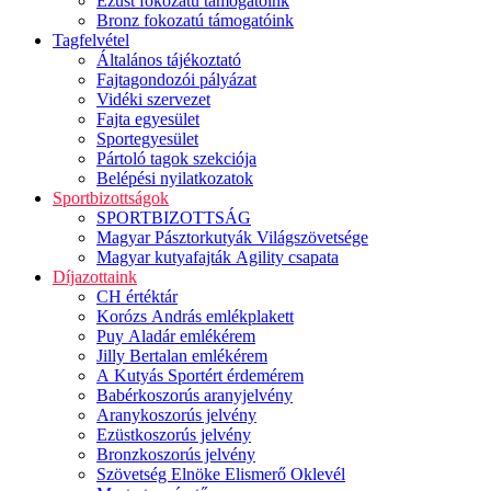
Ezüst fokozatú támogatóink
Bronz fokozatú támogatóink
Tagfelvétel
Általános tájékoztató
Fajtagondozói pályázat
Vidéki szervezet
Fajta egyesület
Sportegyesület
Pártoló tagok szekciója
Belépési nyilatkozatok
Sportbizottságok
SPORTBIZOTTSÁG
Magyar Pásztorkutyák Világszövetsége
Magyar kutyafajták Agility csapata
Díjazottaink
CH értéktár
Korózs András emlékplakett
Puy Aladár emlékérem
Jilly Bertalan emlékérem
A Kutyás Sportért érdemérem
Babérkoszorús aranyjelvény
Aranykoszorús jelvény
Ezüstkoszorús jelvény
Bronzkoszorús jelvény
Szövetség Elnöke Elismerő Oklevél