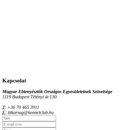
Kapcsolat
Magyar Ebtenyésztők Országos Egyesületeinek Szövetsége
1119 Budapest Tétényi út 130.
T:
+36 70 465 3911
E:
titkarsag@kennelclub.hu