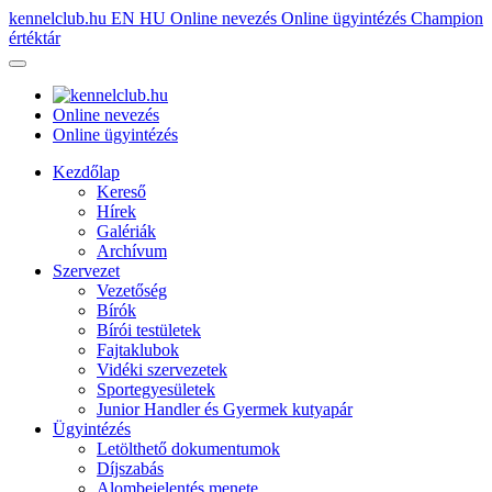
kennelclub.hu
EN
HU
Online nevezés
Online ügyintézés
Champion
értéktár
Online nevezés
Online ügyintézés
Kezdőlap
Kereső
Hírek
Galériák
Archívum
Szervezet
Vezetőség
Bírók
Bírói testületek
Fajtaklubok
Vidéki szervezetek
Sportegyesületek
Junior Handler és Gyermek kutyapár
Ügyintézés
Letölthető dokumentumok
Díjszabás
Alombejelentés menete