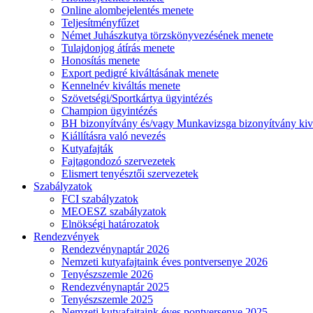
Online alombejelentés menete
Teljesítményfűzet
Német Juhászkutya törzskönyvezésének menete
Tulajdonjog átírás menete
Honosítás menete
Export pedigré kiváltásának menete
Kennelnév kiváltás menete
Szövetségi/Sportkártya ügyintézés
Champion ügyintézés
BH bizonyítvány és/vagy Munkavizsga bizonyítvány kiv
Kiállításra való nevezés
Kutyafajták
Fajtagondozó szervezetek
Elismert tenyésztői szervezetek
Szabályzatok
FCI szabályzatok
MEOESZ szabályzatok
Elnökségi határozatok
Rendezvények
Rendezvénynaptár 2026
Nemzeti kutyafajtaink éves pontversenye 2026
Tenyészszemle 2026
Rendezvénynaptár 2025
Tenyészszemle 2025
Nemzeti kutyafajtaink éves pontversenye 2025