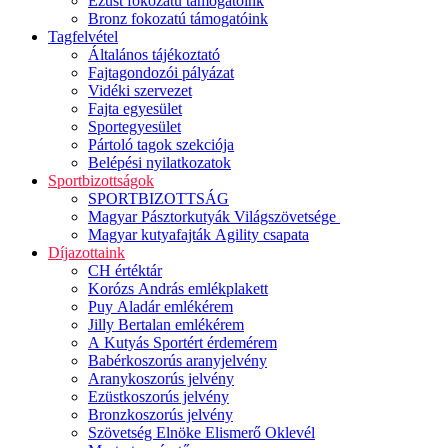
Ezüst fokozatú támogatóink
Bronz fokozatú támogatóink
Tagfelvétel
Általános tájékoztató
Fajtagondozói pályázat
Vidéki szervezet
Fajta egyesület
Sportegyesület
Pártoló tagok szekciója
Belépési nyilatkozatok
Sportbizottságok
SPORTBIZOTTSÁG
Magyar Pásztorkutyák Világszövetsége
Magyar kutyafajták Agility csapata
Díjazottaink
CH értéktár
Korózs András emlékplakett
Puy Aladár emlékérem
Jilly Bertalan emlékérem
A Kutyás Sportért érdemérem
Babérkoszorús aranyjelvény
Aranykoszorús jelvény
Ezüstkoszorús jelvény
Bronzkoszorús jelvény
Szövetség Elnöke Elismerő Oklevél