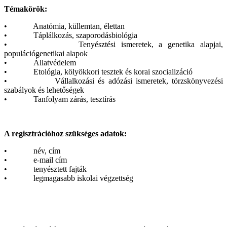
Témakörök:
• Anatómia, küllemtan, élettan
• Táplálkozás, szaporodásbiológia
• Tenyésztési ismeretek, a genetika alapjai,
populációgenetikai alapok
• Állatvédelem
• Etológia, kölyökkori tesztek és korai szocializáció
• Vállalkozási és adózási ismeretek, törzskönyvezési
szabályok és lehetőségek
• Tanfolyam zárás, tesztírás
A regisztrációhoz szükséges adatok:
• név, cím
• e-mail cím
• tenyésztett fajták
• legmagasabb iskolai végzettség