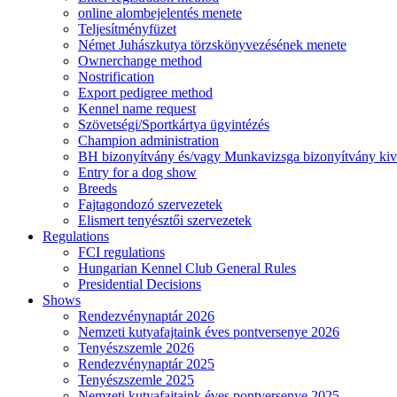
online alombejelentés menete
Teljesítményfüzet
Német Juhászkutya törzskönyvezésének menete
Ownerchange method
Nostrification
Export pedigree method
Kennel name request
Szövetségi/Sportkártya ügyintézés
Champion administration
BH bizonyítvány és/vagy Munkavizsga bizonyítvány kiv
Entry for a dog show
Breeds
Fajtagondozó szervezetek
Elismert tenyésztői szervezetek
Regulations
FCI regulations
Hungarian Kennel Club General Rules
Presidential Decisions
Shows
Rendezvénynaptár 2026
Nemzeti kutyafajtaink éves pontversenye 2026
Tenyészszemle 2026
Rendezvénynaptár 2025
Tenyészszemle 2025
Nemzeti kutyafajtaink éves pontversenye 2025