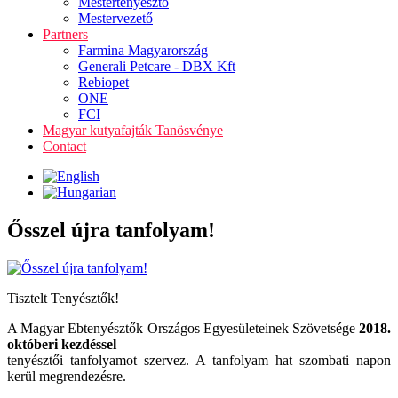
Mestertenyésztő
Mestervezető
Partners
Farmina Magyarország
Generali Petcare - DBX Kft
Rebiopet
ONE
FCI
Magyar kutyafajták Tanösvénye
Contact
Ősszel újra tanfolyam!
Tisztelt Tenyésztők!
A Magyar Ebtenyésztők Országos Egyesületeinek Szövetsége
2018.
októberi kezdéssel
tenyésztői tanfolyamot szervez.
A tanfolyam hat szombati napon
kerül megrendezésre.