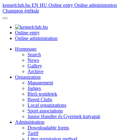
kennelclub.hu
EN
HU
Online entry
Online administration
Champion értéktár
Online entry
Online administration
Homepage
Search
News
Gallery
Archive
Organization
Management
Judges
Bírói testületek
Breed Clubs
Local organizations
Sport associations
Junior Handler és Gyermek kutyapár
Administration
Downloadable forms
Tariff
Litter registration method