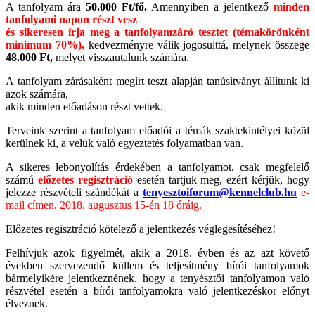
A tanfolyam ára
50.000 Ft/fő.
Amennyiben a jelentkező
minden
tanfolyami napon részt vesz
és sikeresen írja meg a tanfolyamzáró tesztet (témakörönként
minimum 70%),
kedvezményre válik jogosulttá, melynek összege
48.000 Ft,
melyet visszautalunk számára.
A tanfolyam zárásaként megírt teszt alapján tanúsítványt állítunk ki
azok számára,
akik minden előadáson részt vettek.
Terveink szerint a tanfolyam előadói a témák szaktekintélyei közül
kerülnek ki, a velük való egyeztetés folyamatban van.
A sikeres lebonyolítás érdekében a tanfolyamot, csak megfelelő
számú
előzetes regisztráció
esetén
tartjuk meg, ezért kérjük, hogy
jelezze részvételi
szándékát a
tenyesztoiforum@kennelclub.hu
e-
mail címen, 2018. augusztus 15-én 18 óráig.
Előzetes regisztráció kötelező a jelentkezés véglegesítéséhez!
Felhívjuk azok figyelmét, akik a 2018. évben és az azt követő
években szervezendő küllem és teljesítmény bírói tanfolyamok
bármelyikére jelentkeznének, hogy a tenyésztői tanfolyamon való
részvétel esetén a bírói tanfolyamokra való jelentkezéskor előnyt
élveznek.