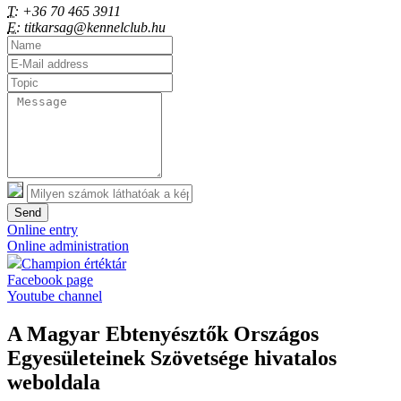
T:
+36 70 465 3911
E:
titkarsag@kennelclub.hu
Send
Online entry
Online administration
Champion értéktár
Facebook page
Youtube channel
A Magyar Ebtenyésztők Országos
Egyesületeinek Szövetsége hivatalos
weboldala