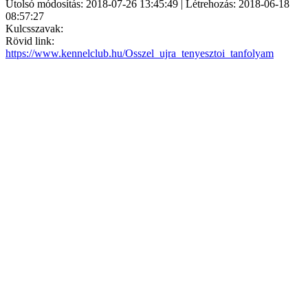
Utolsó módosítás: 2018-07-26 13:45:49 | Létrehozás: 2018-06-18
08:57:27
Kulcsszavak:
Rövid link:
https://www.kennelclub.hu/Osszel_ujra_tenyesztoi_tanfolyam