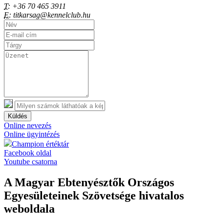
T:
+36 70 465 3911
E:
titkarsag@kennelclub.hu
Küldés
Online nevezés
Online ügyintézés
Champion értéktár
Facebook oldal
Youtube csatorna
A Magyar Ebtenyésztők Országos
Egyesületeinek Szövetsége hivatalos
weboldala