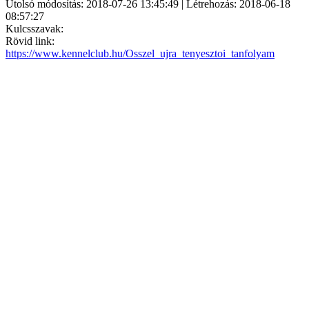
Utolsó módosítás: 2018-07-26 13:45:49 | Létrehozás: 2018-06-18
08:57:27
Kulcsszavak:
Rövid link:
https://www.kennelclub.hu/Osszel_ujra_tenyesztoi_tanfolyam