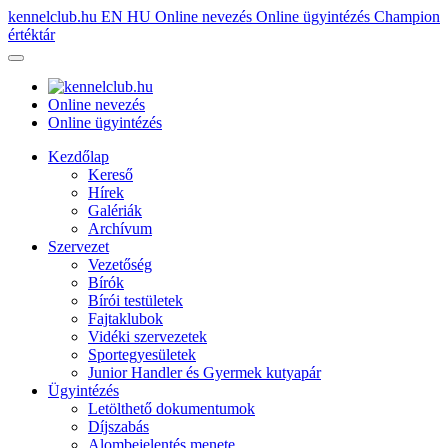
kennelclub.hu
EN
HU
Online nevezés
Online ügyintézés
Champion
értéktár
Online nevezés
Online ügyintézés
Kezdőlap
Kereső
Hírek
Galériák
Archívum
Szervezet
Vezetőség
Bírók
Bírói testületek
Fajtaklubok
Vidéki szervezetek
Sportegyesületek
Junior Handler és Gyermek kutyapár
Ügyintézés
Letölthető dokumentumok
Díjszabás
Alombejelentés menete