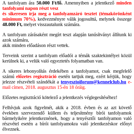
A tanfolyam ára
50.000 Ft/fő.
Amennyiben a jelentkező
minden
tanfolyami napon részt vesz
és sikeresen írja meg a tanfolyamzáró tesztet (témakörönként
minimum 70%),
kedvezményre válik jogosulttá, melynek összege
48.000 Ft,
melyet visszautalunk számára.
A tanfolyam zárásaként megírt teszt alapján tanúsítványt állítunk ki
azok számára,
akik minden előadáson részt vettek.
Terveink szerint a tanfolyam előadói a témák szaktekintélyei közül
kerülnek ki, a velük való egyeztetés folyamatban van.
A sikeres lebonyolítás érdekében a tanfolyamot, csak megfelelő
számú
előzetes regisztráció
esetén
tartjuk meg, ezért kérjük, hogy
jelezze részvételi
szándékát a
tenyesztoiforum@kennelclub.hu
e-
mail címen, 2018. augusztus 15-én 18 óráig.
Előzetes regisztráció kötelező a jelentkezés véglegesítéséhez!
Felhívjuk azok figyelmét, akik a 2018. évben és az azt követő
években szervezendő küllem és teljesítmény bírói tanfolyamok
bármelyikére jelentkeznének, hogy a tenyésztői tanfolyamon való
részvétel esetén a bírói tanfolyamokra való jelentkezéskor előnyt
élveznek.