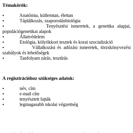
Témakörök:
• Anatómia, küllemtan, élettan
• Táplálkozás, szaporodásbiológia
• Tenyésztési ismeretek, a genetika alapjai,
populációgenetikai alapok
• Állatvédelem
• Etológia, kölyökkori tesztek és korai szocializáció
• Vállalkozási és adózási ismeretek, törzskönyvezési
szabályok és lehetőségek
• Tanfolyam zárás, tesztírás
A regisztrációhoz szükséges adatok:
• név, cím
• e-mail cím
• tenyésztett fajták
• legmagasabb iskolai végzettség