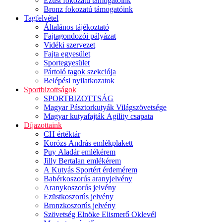
Ezüst fokozatú támogatóink
Bronz fokozatú támogatóink
Tagfelvétel
Általános tájékoztató
Fajtagondozói pályázat
Vidéki szervezet
Fajta egyesület
Sportegyesület
Pártoló tagok szekciója
Belépési nyilatkozatok
Sportbizottságok
SPORTBIZOTTSÁG
Magyar Pásztorkutyák Világszövetsége
Magyar kutyafajták Agility csapata
Díjazottaink
CH értéktár
Korózs András emlékplakett
Puy Aladár emlékérem
Jilly Bertalan emlékérem
A Kutyás Sportért érdemérem
Babérkoszorús aranyjelvény
Aranykoszorús jelvény
Ezüstkoszorús jelvény
Bronzkoszorús jelvény
Szövetség Elnöke Elismerő Oklevél