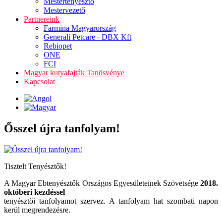
Mestertenyésztő
Mestervezető
Partnereink
Farmina Magyarország
Generali Petcare - DBX Kft
Rebiopet
ONE
FCI
Magyar kutyafajták Tanösvénye
Kapcsolat
Ősszel újra tanfolyam!
Tisztelt Tenyésztők!
A Magyar Ebtenyésztők Országos Egyesületeinek Szövetsége
2018.
októberi kezdéssel
tenyésztői tanfolyamot szervez.
A tanfolyam hat szombati napon
kerül megrendezésre.