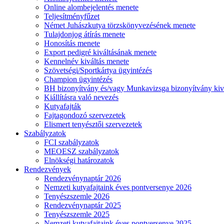
Online alombejelentés menete
Teljesítményfűzet
Német Juhászkutya törzskönyvezésének menete
Tulajdonjog átírás menete
Honosítás menete
Export pedigré kiváltásának menete
Kennelnév kiváltás menete
Szövetségi/Sportkártya ügyintézés
Champion ügyintézés
BH bizonyítvány és/vagy Munkavizsga bizonyítvány kiv
Kiállításra való nevezés
Kutyafajták
Fajtagondozó szervezetek
Elismert tenyésztői szervezetek
Szabályzatok
FCI szabályzatok
MEOESZ szabályzatok
Elnökségi határozatok
Rendezvények
Rendezvénynaptár 2026
Nemzeti kutyafajtaink éves pontversenye 2026
Tenyészszemle 2026
Rendezvénynaptár 2025
Tenyészszemle 2025
Nemzeti kutyafajtaink éves pontversenye 2025