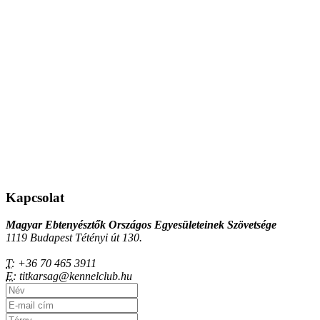
Kapcsolat
Magyar Ebtenyésztők Országos Egyesületeinek Szövetsége
1119 Budapest Tétényi út 130.
T:
+36 70 465 3911
E:
titkarsag@kennelclub.hu