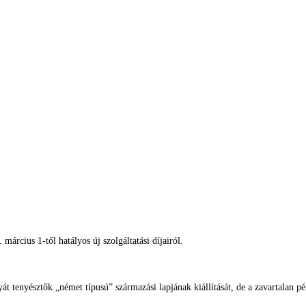
árcius 1-től hatályos új szolgáltatási díjairól.
át tenyésztők „német típusú” származási lapjának kiállítását, de a zavartalan pé