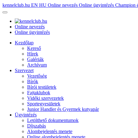
kennelclub.hu
EN
HU
Online nevezés
Online ügyintézés
Champion é
Online nevezés
Online ügyintézés
Kezdőlap
Kereső
Hírek
Galériák
Archívum
Szervezet
Vezetőség
Bírók
Bírói testületek
Fajtaklubok
Vidéki szervezetek
Sportegyesületek
Junior Handler és Gyermek kutyapár
Ügyintézés
Letölthető dokumentumok
Díjszabás
Alombejelentés menete
Online alombejelentés menete