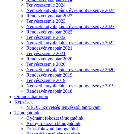
Tenyészszemle 2024
Nemzeti kutyafajtáink éves pontversenye 2024
Rendezvénynaptár 2023
Tenyészszemle 2023
Nemzeti kutyafajtáink éves pontversenye 2023
Rendezvénynaptár 2022
Tenyészszemle 2022
Nemzeti kutyafajtáink éves pontversenye 2022
Rendezvénynaptár 2021
Tenyészszemle 2021
Rendezvénynaptár 2020
Tenyészszemle 2020
Nemzeti kutyafajtáink éves pontversenye 2020
Rendezvénynaptár 2019
Tenyészszemle 2019
Nemzeti kutyafajtáink éves pontversenye 2019
Rendezvénynaptár 2018
Online Champion
Képzések
MEOE Szövetség tenyésztői tanfolyam
Támogatóink
Gyémánt fokozat támogatóink
Arany fokozatú támogatóink
Ezüst fokozatú támogatóink