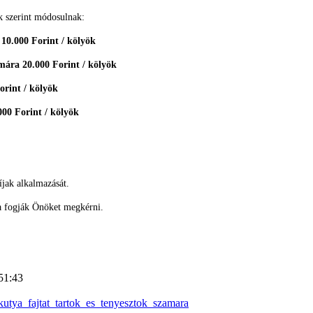
k szerint módosulnak:
 10.000 Forint / kölyök
mára 20.000 Forint / kölyök
orint / kölyök
000 Forint / kölyök
íjak alkalmazását.
ra fogják Önöket megkérni.
51:43
utya_fajtat_tartok_es_tenyesztok_szamara