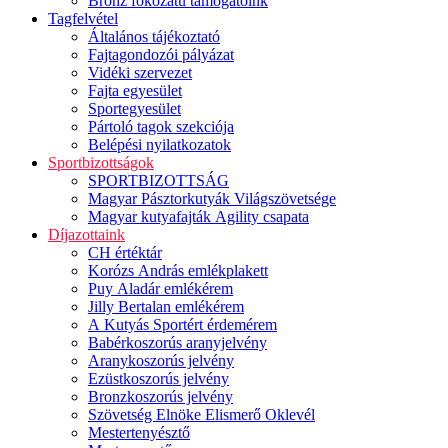
Bronz fokozatú támogatóink
Tagfelvétel
Általános tájékoztató
Fajtagondozói pályázat
Vidéki szervezet
Fajta egyesület
Sportegyesület
Pártoló tagok szekciója
Belépési nyilatkozatok
Sportbizottságok
SPORTBIZOTTSÁG
Magyar Pásztorkutyák Világszövetsége
Magyar kutyafajták Agility csapata
Díjazottaink
CH értéktár
Korózs András emlékplakett
Puy Aladár emlékérem
Jilly Bertalan emlékérem
A Kutyás Sportért érdemérem
Babérkoszorús aranyjelvény
Aranykoszorús jelvény
Ezüstkoszorús jelvény
Bronzkoszorús jelvény
Szövetség Elnöke Elismerő Oklevél
Mestertenyésztő