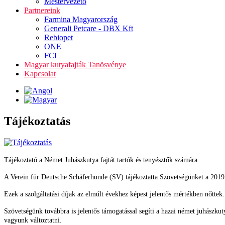
Mestervezető
Partnereink
Farmina Magyarország
Generali Petcare - DBX Kft
Rebiopet
ONE
FCI
Magyar kutyafajták Tanösvénye
Kapcsolat
Tájékoztatás
Tájékoztató a Német Juhászkutya fajtát tartók és tenyésztők számára
A Verein für Deutsche Schäferhunde (SV) tájékoztatta Szövetségünket a 2019. m
Ezek a szolgáltatási díjak az elmúlt évekhez képest jelentős mértékben nőttek.
Szövetségünk továbbra is jelentős támogatással segíti a hazai német juhászkuty
vagyunk változtatni.