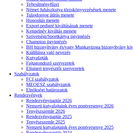
Teljesítményfűzet
Német Juhászkutya törzskönyvezésének menete
Tulajdonjog átírás menete
Honosítás menete
Export pedigré kiváltásának menete
Kennelnév kiváltás menete
Szövetségi/Sportkártya ügyintézés
Champion ügyintézés
BH bizonyítvány és/vagy Munkavizsga bizonyítvány kiv
Kiállításra való nevezés
Kutyafajták
Fajtagondozó szervezetek
Elismert tenyésztői szervezetek
Szabályzatok
FCI szabályzatok
MEOESZ szabályzatok
Elnökségi határozatok
Rendezvények
Rendezvénynaptár 2026
Nemzeti kutyafajtaink éves pontversenye 2026
Tenyészszemle 2026
Rendezvénynaptár 2025
Tenyészszemle 2025
Nemzeti kutyafajtaink éves pontversenye 2025
Rendezvénynaptár 2024