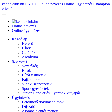
kennelclub.hu
EN
HU
Online nevezés
Online ügyintézés
Champion
értéktár
Online nevezés
Online ügyintézés
Kezdőlap
Kereső
Hírek
Galériák
Archívum
Szervezet
Vezetőség
Bírók
Bírói testületek
Fajtaklubok
Vidéki szervezetek
Sportegyesületek
Junior Handler és Gyermek kutyapár
Ügyintézés
Letölthető dokumentumok
Díjszabás
Alombejelentés menete