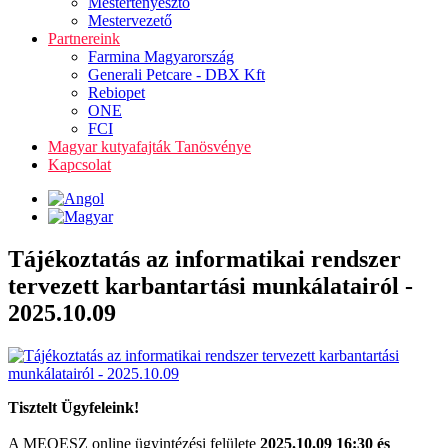
Mestertenyésztő
Mestervezető
Partnereink
Farmina Magyarország
Generali Petcare - DBX Kft
Rebiopet
ONE
FCI
Magyar kutyafajták Tanösvénye
Kapcsolat
Tájékoztatás az informatikai rendszer
tervezett karbantartási munkálatairól -
2025.10.09
Tisztelt Ügyfeleink!
A MEOESZ online ügyintézési felülete
2025.10.09 16:30 és