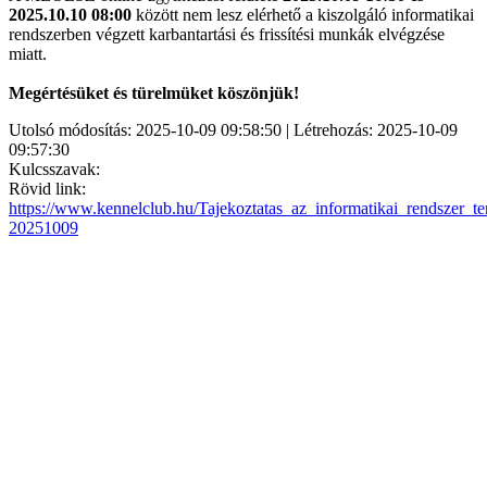
2025.10.10 08:00
között nem lesz elérhető a kiszolgáló informatikai
rendszerben végzett karbantartási és frissítési munkák elvégzése
miatt.
Megértésüket és türelmüket köszönjük!
Utolsó módosítás: 2025-10-09 09:58:50 | Létrehozás: 2025-10-09
09:57:30
Kulcsszavak:
Rövid link:
https://www.kennelclub.hu/Tajekoztatas_az_informatikai_rendszer_ter
20251009