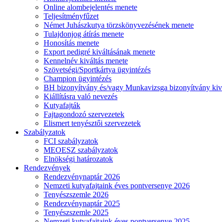
Online alombejelentés menete
Teljesítményfűzet
Német Juhászkutya törzskönyvezésének menete
Tulajdonjog átírás menete
Honosítás menete
Export pedigré kiváltásának menete
Kennelnév kiváltás menete
Szövetségi/Sportkártya ügyintézés
Champion ügyintézés
BH bizonyítvány és/vagy Munkavizsga bizonyítvány kiv
Kiállításra való nevezés
Kutyafajták
Fajtagondozó szervezetek
Elismert tenyésztői szervezetek
Szabályzatok
FCI szabályzatok
MEOESZ szabályzatok
Elnökségi határozatok
Rendezvények
Rendezvénynaptár 2026
Nemzeti kutyafajtaink éves pontversenye 2026
Tenyészszemle 2026
Rendezvénynaptár 2025
Tenyészszemle 2025
Nemzeti kutyafajtaink éves pontversenye 2025