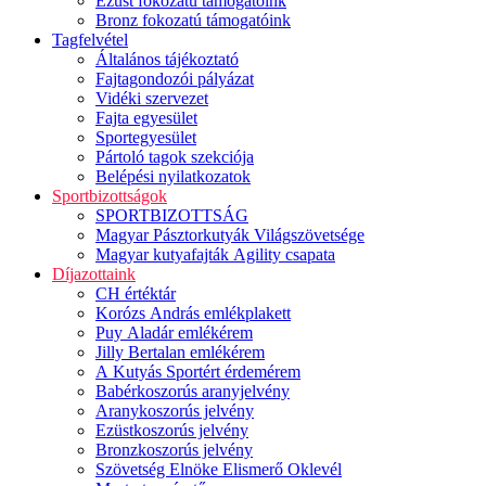
Ezüst fokozatú támogatóink
Bronz fokozatú támogatóink
Tagfelvétel
Általános tájékoztató
Fajtagondozói pályázat
Vidéki szervezet
Fajta egyesület
Sportegyesület
Pártoló tagok szekciója
Belépési nyilatkozatok
Sportbizottságok
SPORTBIZOTTSÁG
Magyar Pásztorkutyák Világszövetsége
Magyar kutyafajták Agility csapata
Díjazottaink
CH értéktár
Korózs András emlékplakett
Puy Aladár emlékérem
Jilly Bertalan emlékérem
A Kutyás Sportért érdemérem
Babérkoszorús aranyjelvény
Aranykoszorús jelvény
Ezüstkoszorús jelvény
Bronzkoszorús jelvény
Szövetség Elnöke Elismerő Oklevél