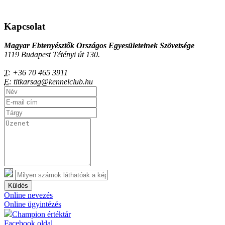
Kapcsolat
Magyar Ebtenyésztők Országos Egyesületeinek Szövetsége
1119 Budapest Tétényi út 130.
T:
+36 70 465 3911
E:
titkarsag@kennelclub.hu
Küldés
Online nevezés
Online ügyintézés
Champion értéktár
Facebook oldal