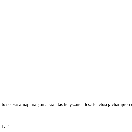
, vasárnapi napján a kiállítás helyszínén lesz lehetőség champion 
51:14