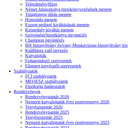
Teljesítményfűzet
Német Juhászkutya törzskönyvezésének menete
Tulajdonjog átírás menete
Honosítás menete
Export pedigré kiváltásának menete
Kennelnév kiváltás menete
Szövetségi/Sportkártya ügyintézés
Champion ügyintézés
BH bizonyítvány és/vagy Munkavizsga bizonyítvány kiv
Kiállításra való nevezés
Kutyafajták
Fajtagondozó szervezetek
Elismert tenyésztői szervezetek
Szabályzatok
FCI szabályzatok
MEOESZ szabályzatok
Elnökségi határozatok
Rendezvények
Rendezvénynaptár 2026
Nemzeti kutyafajtaink éves pontversenye 2026
Tenyészszemle 2026
Rendezvénynaptár 2025
Tenyészszemle 2025
Nemzeti kutyafajtaink éves pontversenye 2025
Rendezvénynaptár 2024