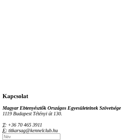
Kapcsolat
Magyar Ebtenyésztők Országos Egyesületeinek Szövetsége
1119 Budapest Tétényi út 130.
T:
+36 70 465 3911
E:
titkarsag@kennelclub.hu