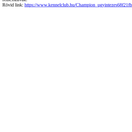
Rövid link:
https://www.kennelclub.hu/Champion_ugyintezes68f21f