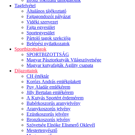
Bronz fokozatú támogatóink
Tagfelvétel
Általános tájékoztató
Fajtagondozói pályázat
Vidéki szervezet
Fajta egyesület
Sportegyesület
Pártoló tagok szekciója
Belépési nyilatkozatok
Sportbizottságok
SPORTBIZOTTSÁG
Magyar Pásztorkutyák Világszövetsége
Magyar kutyafajták Agility csapata
Díjazottaink
CH értéktár
Korózs András emlékplakett
Puy Aladár emlékérem
Jilly Bertalan emlékérem
A Kutyás Sportért érdemérem
Babérkoszorús aranyjelvény
Aranykoszorús jelvény
Ezüstkoszorús jelvény
Bronzkoszorús jelvény
Szövetség Elnöke Elismerő Oklevél
Mestertenyésztő