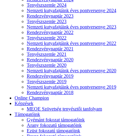
Tenyészszemle 2024
Nemzeti kutyafajtáink éves pontversenye 2024
Rendezvénynaptár 2023
Tenyészszemle 2023
Nemzeti kutyafajtáink éves pontversenye 2023
Rendezvénynaptár 2022
Tenyészszemle 2022
Nemzeti kutyafajtáink éves pontversenye 2022
Rendezvénynaptár 2021
Tenyészszemle 2021
Rendezvénynaptár 2020
Tenyészszemle 2020
Nemzeti kutyafajtáink éves pontversenye 2020
Rendezvénynaptár 2019
Tenyészszemle 2019
Nemzeti kutyafajtáink éves pontversenye 2019
Rendezvénynaptár 2018
Online Champion
Képzések
MEOE Szövetség tenyésztői tanfolyam
Támogatóink
Gyémánt fokozat támogatóink
Arany fokozatú támogatóink
Ezüst fokozatú támogatóink