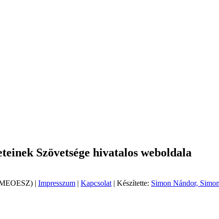
einek Szövetsége hivatalos weboldala
 (MEOESZ) |
Impresszum
|
Kapcsolat
| Készítette:
Simon Nándor, Simon