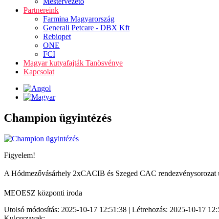
Mestervezető
Partnereink
Farmina Magyarország
Generali Petcare - DBX Kft
Rebiopet
ONE
FCI
Magyar kutyafajták Tanösvénye
Kapcsolat
Champion ügyintézés
Figyelem!
A Hódmezővásárhely 2xCACIB és Szeged CAC rendezvénysorozat utolsó
MEOESZ központi iroda
Utolsó módosítás: 2025-10-17 12:51:38 | Létrehozás: 2025-10-17 12:
Kulcsszavak: