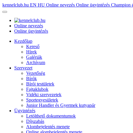
kennelclub.hu
EN
HU
Online nevezés
Online ügyintézés
Champion é
Online nevezés
Online ügyintézés
Kezdőlap
Kereső
Hírek
Galériák
Archívum
Szervezet
Vezetőség
Bírók
Bírói testületek
Fajtaklubok
Vidéki szervezetek
Sportegyesületek
Junior Handler és Gyermek kutyapár
Ügyintézés
Letölthető dokumentumok
Díjszabás
Alombejelentés menete
Online alombejelentés menete