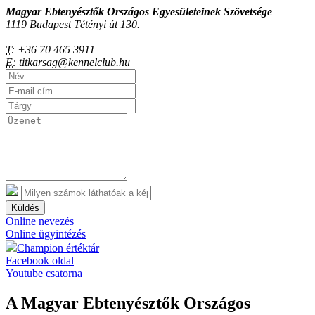
Magyar Ebtenyésztők Országos Egyesületeinek Szövetsége
1119 Budapest Tétényi út 130.
T:
+36 70 465 3911
E:
titkarsag@kennelclub.hu
Küldés
Online nevezés
Online ügyintézés
Champion értéktár
Facebook oldal
Youtube csatorna
A Magyar Ebtenyésztők Országos