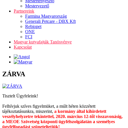
Mestertenyésztő
Mestervezető
Partnereink
Farmina Magyarország
Generali Petcare - DBX Kft
Rebiopet
ONE
FCI
Magyar kutyafajták Tanösvénye
Kapcsolat
ZÁRVA
Tisztelt Ügyfeleink!
Felhívjuk szíves figyelmüket, a múlt héten közzétett
tájékoztatásunkra, miszerint,
a kormány által kihirdetett
veszélyhelyzetre tekintettel, 2020. március 12-től visszavonásig,
a MEOE Szövetség központi ügyfélszolgálatán a személyes
ügyfélfogadást szüneteltetjük!