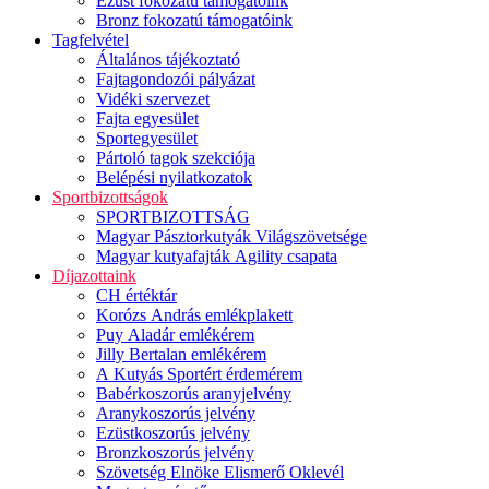
Ezüst fokozatú támogatóink
Bronz fokozatú támogatóink
Tagfelvétel
Általános tájékoztató
Fajtagondozói pályázat
Vidéki szervezet
Fajta egyesület
Sportegyesület
Pártoló tagok szekciója
Belépési nyilatkozatok
Sportbizottságok
SPORTBIZOTTSÁG
Magyar Pásztorkutyák Világszövetsége
Magyar kutyafajták Agility csapata
Díjazottaink
CH értéktár
Korózs András emlékplakett
Puy Aladár emlékérem
Jilly Bertalan emlékérem
A Kutyás Sportért érdemérem
Babérkoszorús aranyjelvény
Aranykoszorús jelvény
Ezüstkoszorús jelvény
Bronzkoszorús jelvény
Szövetség Elnöke Elismerő Oklevél