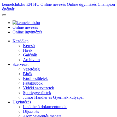
kennelclub.hu
EN
HU
Online nevezés
Online ügyintézés
Champion
értéktár
Online nevezés
Online ügyintézés
Kezdőlap
Kereső
Hírek
Galériák
Archívum
Szervezet
Vezetőség
Bírók
Bírói testületek
Fajtaklubok
Vidéki szervezetek
Sportegyesületek
Junior Handler és Gyermek kutyapár
Ügyintézés
Letölthető dokumentumok
Díjszabás
Alombejelentés menete