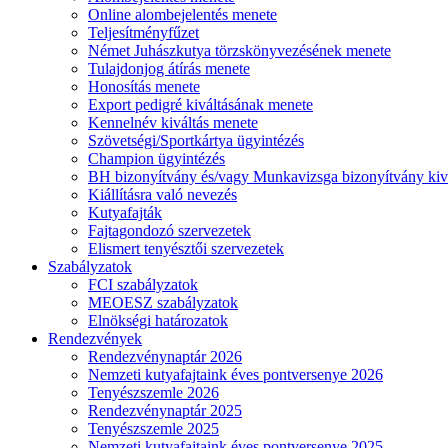
Online alombejelentés menete
Teljesítményfűzet
Német Juhászkutya törzskönyvezésének menete
Tulajdonjog átírás menete
Honosítás menete
Export pedigré kiváltásának menete
Kennelnév kiváltás menete
Szövetségi/Sportkártya ügyintézés
Champion ügyintézés
BH bizonyítvány és/vagy Munkavizsga bizonyítvány kiv
Kiállításra való nevezés
Kutyafajták
Fajtagondozó szervezetek
Elismert tenyésztői szervezetek
Szabályzatok
FCI szabályzatok
MEOESZ szabályzatok
Elnökségi határozatok
Rendezvények
Rendezvénynaptár 2026
Nemzeti kutyafajtaink éves pontversenye 2026
Tenyészszemle 2026
Rendezvénynaptár 2025
Tenyészszemle 2025
Nemzeti kutyafajtaink éves pontversenye 2025