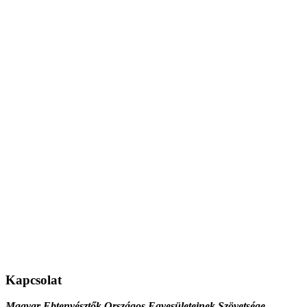
Kapcsolat
Magyar Ebtenyésztők Országos Egyesületeinek Szövetsége