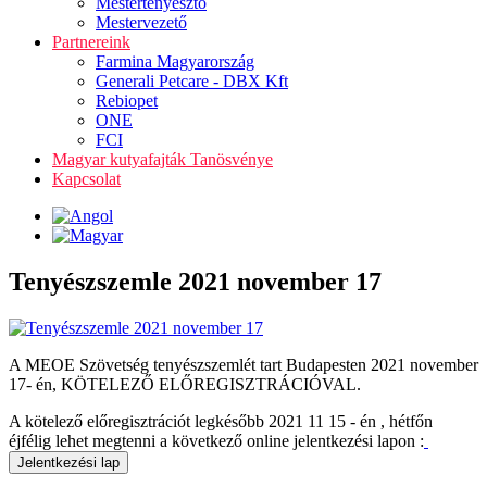
Mestertenyésztő
Mestervezető
Partnereink
Farmina Magyarország
Generali Petcare - DBX Kft
Rebiopet
ONE
FCI
Magyar kutyafajták Tanösvénye
Kapcsolat
Tenyészszemle 2021 november 17
A MEOE Szövetség tenyészszemlét tart Budapesten 2021 november
17- én, KÖTELEZŐ ELŐREGISZTRÁCIÓVAL.
A kötelező előregisztrációt legkésőbb 2021 11 15 - én , hétfőn
éjfélig lehet megtenni a következő online jelentkezési lapon :