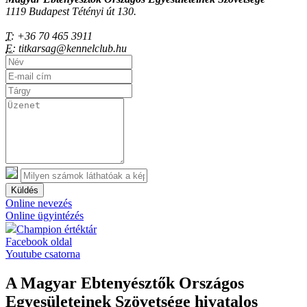
1119 Budapest Tétényi út 130.
T:
+36 70 465 3911
E:
titkarsag@kennelclub.hu
Küldés
Online nevezés
Online ügyintézés
Champion értéktár
Facebook oldal
Youtube csatorna
A Magyar Ebtenyésztők Országos
Egyesületeinek Szövetsége hivatalos