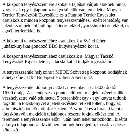
A központi tenyészszemlére azokat a fajtákat várjuk akiknek nincs,
vagy csak egy fajtagondozó egyesületük van, emellett a Magyar
Terrier Tenyésztők Egyesülete és a Pannon Terrier Egyesület
csatlakozik minden központi tenyészszemléhez, ezért lehetőség van
jelentkezni például bull típusú terrierekkel , yorkshire terrierekkel, és
egyéb terrierekkel is.
A központi tenyészszemléhez csatlakozik a Svájci fehér
juhászkutyákat gondozó BBS kutyatenyésztő kör is.
A központi tenyészszemléhez csatlakozik a Magyar Tacskó
Tenyésztők Egyesülete is, a tacskókat itt tudják regisztrálni :
A tenyészszemle helyszíne : MEOE Szövetség központi irodájának
a helyszíne :
1194 Budapest Hofherr Albert u 42.
A tenyészszemle időpontja : 2021. november 17. 13:00 órától -
16:00 óráig. A jelentkezés a pontos időpont megjelelősével zajlik a
vészhelyzetre való tekintettel 5 percenként egy - egy kutyát tudunk
fogadni, a törzskönyvet a jelentkezéshez fel kell tölteni, hogy az
adminisztrációt elő tudjuk készíteni. A számlát és a bírálati lapot a
törzskönyvön megjelölt tulajdonos részére fogjuk elkészíteni. A
teremben a tenyészszemle előtt - után nem lehet tartózkodni, kiséröt
a kutya tulajdonosán kívül nem tudunk beengedni, maszk viselése
kötelező .