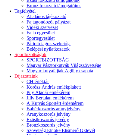
Ezüst fokozatú támogatóink
Bronz fokozatú támogatóink
Tagfelvétel
Általános tájékoztató
Fajtagondozói pályázat
Vidéki szervezet
Fajta egyesület
Sportegyesület
Pártoló tagok szekciója
Belépési nyilatkozatok
Sportbizottságok
SPORTBIZOTTSÁG
Magyar Pásztorkutyák Világszövetsége
Magyar kutyafajták Agility csapata
Díjazottaink
CH értéktár
Korózs András emlékplakett
Puy Aladár emlékérem
Jilly Bertalan emlékérem
A Kutyás Sportért érdemérem
Babérkoszorús aranyjelvény
Aranykoszorús jelvény
Ezüstkoszorús jelvény
Bronzkoszorús jelvény
Szövetség Elnöke Elismerő Oklevél