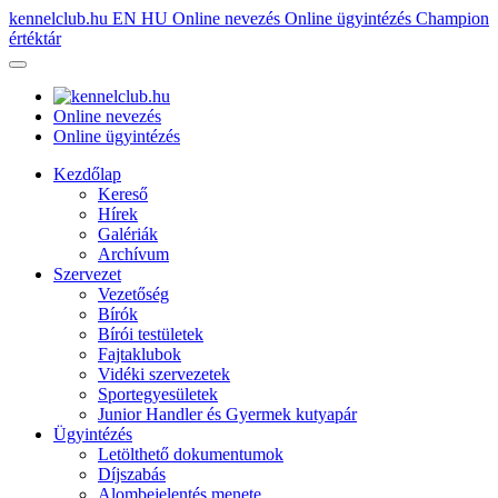
kennelclub.hu
EN
HU
Online nevezés
Online ügyintézés
Champion
értéktár
Online nevezés
Online ügyintézés
Kezdőlap
Kereső
Hírek
Galériák
Archívum
Szervezet
Vezetőség
Bírók
Bírói testületek
Fajtaklubok
Vidéki szervezetek
Sportegyesületek
Junior Handler és Gyermek kutyapár
Ügyintézés
Letölthető dokumentumok
Díjszabás
Alombejelentés menete