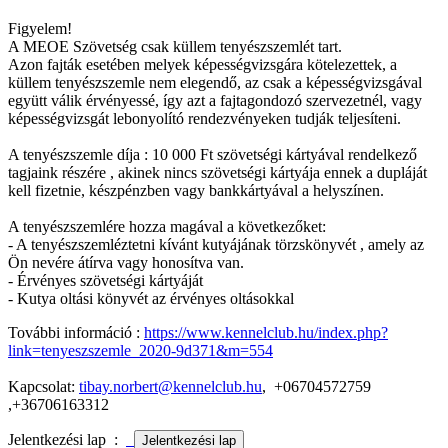
Figyelem!
A MEOE Szövetség csak küllem tenyészszemlét tart.
Azon fajták esetében melyek képességvizsgára kötelezettek, a
küllem tenyészszemle nem elegendő, az csak a képességvizsgával
együtt válik érvényessé, így azt a fajtagondozó szervezetnél, vagy
képességvizsgát lebonyolító rendezvényeken tudják teljesíteni.
A tenyészszemle díja : 10 000 Ft szövetségi kártyával rendelkező
tagjaink részére , akinek nincs szövetségi kártyája ennek a dupláját
kell fizetnie, készpénzben vagy bankkártyával a helyszínen.
A tenyészszemlére hozza magával a következőket:
- A tenyészszemléztetni kívánt kutyájának törzskönyvét , amely az
Ön nevére átírva vagy honosítva van.
- Érvényes szövetségi kártyáját
- Kutya oltási könyvét az érvényes oltásokkal
További információ :
https://www.kennelclub.hu/index.php?
link=tenyeszszemle_2020-9d371&m=554
Kapcsolat:
tibay.norbert@kennelclub.hu
, +06704572759
,+36706163312
Jelentkezési lap :