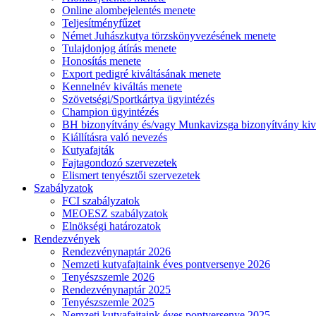
Online alombejelentés menete
Teljesítményfűzet
Német Juhászkutya törzskönyvezésének menete
Tulajdonjog átírás menete
Honosítás menete
Export pedigré kiváltásának menete
Kennelnév kiváltás menete
Szövetségi/Sportkártya ügyintézés
Champion ügyintézés
BH bizonyítvány és/vagy Munkavizsga bizonyítvány kiv
Kiállításra való nevezés
Kutyafajták
Fajtagondozó szervezetek
Elismert tenyésztői szervezetek
Szabályzatok
FCI szabályzatok
MEOESZ szabályzatok
Elnökségi határozatok
Rendezvények
Rendezvénynaptár 2026
Nemzeti kutyafajtaink éves pontversenye 2026
Tenyészszemle 2026
Rendezvénynaptár 2025
Tenyészszemle 2025
Nemzeti kutyafajtaink éves pontversenye 2025