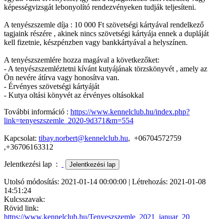
képességvizsgát lebonyolító rendezvényeken tudják teljesíteni.
A tenyészszemle díja : 10 000 Ft szövetségi kártyával rendelkező
tagjaink részére , akinek nincs szövetségi kártyája ennek a dupláját
kell fizetnie, készpénzben vagy bankkártyával a helyszínen.
A tenyészszemlére hozza magával a következőket:
- A tenyészszemléztetni kívánt kutyájának törzskönyvét , amely az
Ön nevére átírva vagy honosítva van.
- Érvényes szövetségi kártyáját
- Kutya oltási könyvét az érvényes oltásokkal
További információ :
https://www.kennelclub.hu/index.php?
link=tenyeszszemle_2020-9d371&m=554
Kapcsolat:
tibay.norbert@kennelclub.hu
, +06704572759
,+36706163312
Jelentkezési lap :
Utolsó módosítás: 2021-01-14 00:00:00 | Létrehozás: 2021-01-08
14:51:24
Kulcsszavak:
Rövid link:
https://www.kennelclub.hu/Tenyeszszemle_2021_januar_20