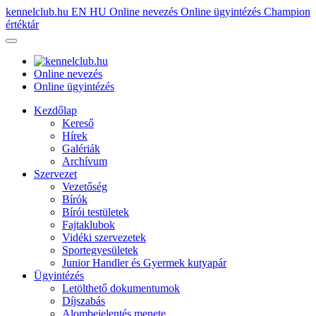
kennelclub.hu
EN
HU
Online nevezés
Online ügyintézés
Champion
értéktár
Online nevezés
Online ügyintézés
Kezdőlap
Kereső
Hírek
Galériák
Archívum
Szervezet
Vezetőség
Bírók
Bírói testületek
Fajtaklubok
Vidéki szervezetek
Sportegyesületek
Junior Handler és Gyermek kutyapár
Ügyintézés
Letölthető dokumentumok
Díjszabás
Alombejelentés menete