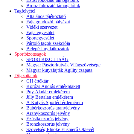
Ezüst fokozatú támogatóink
Bronz fokozatú támogatóink
Tagfelvétel
Általános tájékoztató
Fajtagondozói pályázat
Vidéki szervezet
Fajta egyesület
Sportegyesület
Pártoló tagok szekciója
Belépési nyilatkozatok
Sportbizottságok
SPORTBIZOTTSÁG
Magyar Pásztorkutyák Világszövetsége
Magyar kutyafajták Agility csapata
Díjazottaink
CH értéktár
Korózs András emlékplakett
Puy Aladár emlékérem
Jilly Bertalan emlékérem
A Kutyás Sportért érdemérem
Babérkoszorús aranyjelvény
Aranykoszorús jelvény
Ezüstkoszorús jelvény
Bronzkoszorús jelvény
Szövetség Elnöke Elismerő Oklevél