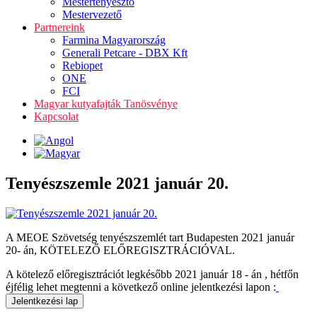
Mestertenyésztő
Mestervezető
Partnereink
Farmina Magyarország
Generali Petcare - DBX Kft
Rebiopet
ONE
FCI
Magyar kutyafajták Tanösvénye
Kapcsolat
Tenyészszemle 2021 január 20.
A MEOE Szövetség tenyészszemlét tart Budapesten 2021 január
20- án, KÖTELEZŐ ELŐREGISZTRÁCIÓVAL.
A kötelező előregisztrációt legkésőbb 2021 január 18 - án , hétfőn
éjfélig lehet megtenni a következő online jelentkezési lapon :