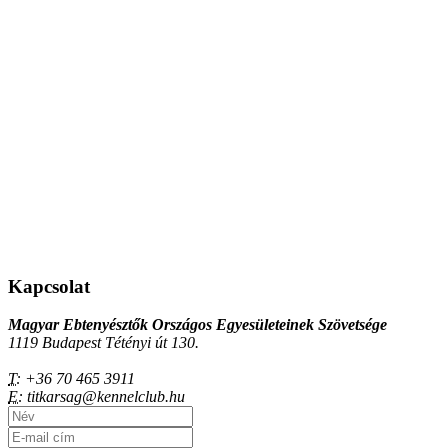
Kapcsolat
Magyar Ebtenyésztők Országos Egyesületeinek Szövetsége
1119 Budapest Tétényi út 130.
T:
+36 70 465 3911
E:
titkarsag@kennelclub.hu