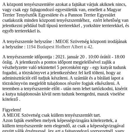
A központi tenyészszemlére azokat a fajtákat várjuk akiknek nincs,
vagy csak egy fajtagondozó egyesületük van, emellett a Magyar
Terrier Tenyésztők Egyesülete és a Pannon Terrier Egyesület
csatlakozik minden központi tenyészszemléhez, ezért lehetőség van
jelentkezni például bull típusú terrierekkel , yorkshire terrierekkel, és
egyéb terrierekkel is.
A tenyészszemle helyszíne : MEOE Szövetség központi irodájának
a helyszíne :
1194 Budapest Hofherr Albert u 42.
A tenyészszemle időpontja : 2021. január 20 . 10:00 órától - 18:00
óráig. A jelentkezés a pontos időpont megjelelősével zajlik a
vészhelyzetre való tekintettel 5 percenként egy - egy kutyát tudunk
fogadni, a törzskönyvet a jelentkezéshez fel kell tölteni, hogy az
adminisztrációt elő tudjuk készíteni. A számlát és a bírálati lapot a
törzskönyvön megjelölt tulajdonos részére fogjuk elkészíteni. A
teremben a tenyészszemle előtt - után nem lehet tartózkodni, kiséröt
a kutya tulajdonosán kívül nem tudunk beengedni, maszk viselése
kötelező .
Figyelem!
A MEOE Szövetség csak küllem tenyészszemlét tart.
Azon fajták esetében melyek képességvizsgára kötelezettek, a
küllem tenyészszemle nem elegendő, az csak a képességvizsgával
együtt válik érvényessé, így azt a fajtagondozó szervezetnél, vagy