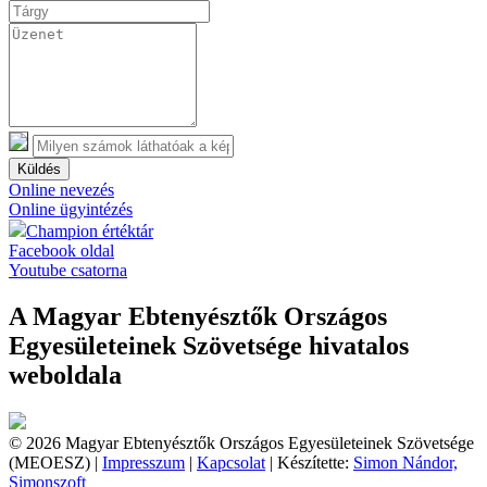
Küldés
Online nevezés
Online ügyintézés
Champion értéktár
Facebook oldal
Youtube csatorna
A Magyar Ebtenyésztők Országos
Egyesületeinek Szövetsége hivatalos
weboldala
© 2026 Magyar Ebtenyésztők Országos Egyesületeinek Szövetsége
(MEOESZ) |
Impresszum
|
Kapcsolat
| Készítette:
Simon Nándor,
Simonszoft