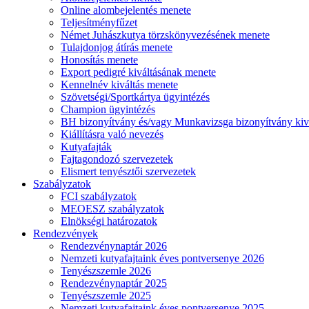
Online alombejelentés menete
Teljesítményfűzet
Német Juhászkutya törzskönyvezésének menete
Tulajdonjog átírás menete
Honosítás menete
Export pedigré kiváltásának menete
Kennelnév kiváltás menete
Szövetségi/Sportkártya ügyintézés
Champion ügyintézés
BH bizonyítvány és/vagy Munkavizsga bizonyítvány kiv
Kiállításra való nevezés
Kutyafajták
Fajtagondozó szervezetek
Elismert tenyésztői szervezetek
Szabályzatok
FCI szabályzatok
MEOESZ szabályzatok
Elnökségi határozatok
Rendezvények
Rendezvénynaptár 2026
Nemzeti kutyafajtaink éves pontversenye 2026
Tenyészszemle 2026
Rendezvénynaptár 2025
Tenyészszemle 2025
Nemzeti kutyafajtaink éves pontversenye 2025